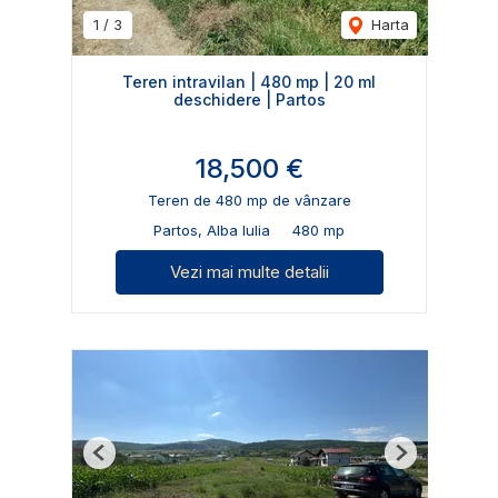
1
/
3
Harta
Teren intravilan | 480 mp | 20 ml
deschidere | Partos
18,500 €
Teren de 480 mp de vânzare
Partos, Alba Iulia
480 mp
Vezi mai multe detalii
Previous
Next