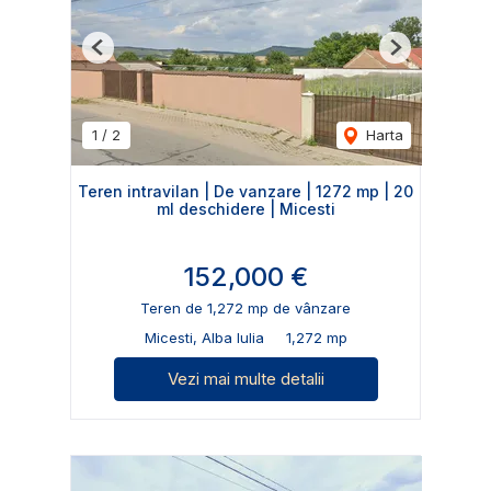
Previous
Next
1
/
2
Harta
Teren intravilan | De vanzare | 1272 mp | 20
ml deschidere | Micesti
152,000 €
Teren de 1,272 mp de vânzare
Micesti, Alba Iulia
1,272 mp
Vezi mai multe detalii