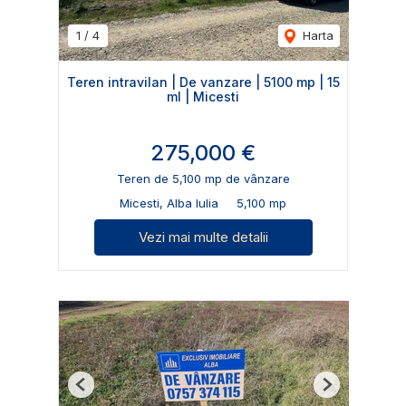
1
/
4
Harta
Teren intravilan | De vanzare | 5100 mp | 15
ml | Micesti
275,000 €
Teren de 5,100 mp de vânzare
Micesti, Alba Iulia
5,100 mp
Vezi mai multe detalii
Previous
Next