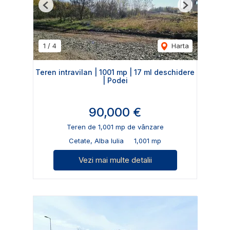
Previous
Next
1
/
4
Harta
Teren intravilan | 1001 mp | 17 ml deschidere
| Podei
90,000 €
Teren de 1,001 mp de vânzare
Cetate, Alba Iulia
1,001 mp
Vezi mai multe detalii