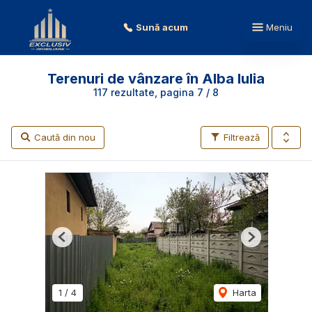
Sună acum
Meniu
Terenuri de vânzare în Alba Iulia
117 rezultate, pagina 7 / 8
Caută din nou
Filtrează
Previous
Next
1
/
4
Harta