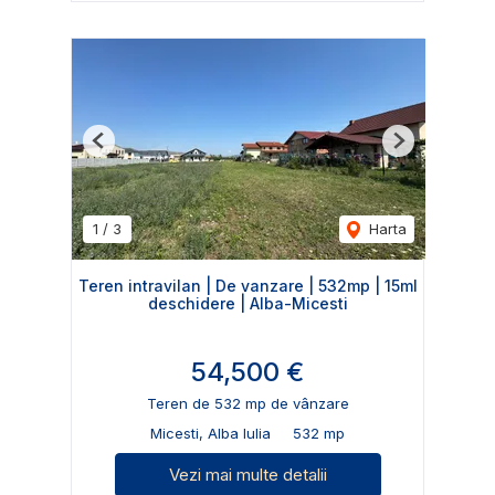
Previous
Next
1
/
3
Harta
Teren intravilan | De vanzare | 532mp | 15ml
deschidere | Alba-Micesti
54,500 €
Teren de 532 mp de vânzare
Micesti, Alba Iulia
532 mp
Vezi mai multe detalii