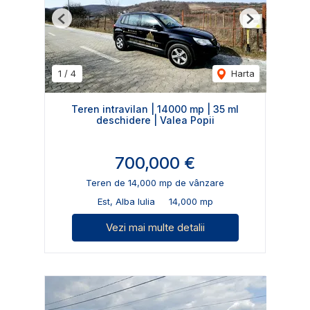
Previous
Next
1
/
4
Harta
Teren intravilan | 14000 mp | 35 ml
deschidere | Valea Popii
700,000 €
Teren de 14,000 mp de vânzare
Est, Alba Iulia
14,000 mp
Vezi mai multe detalii