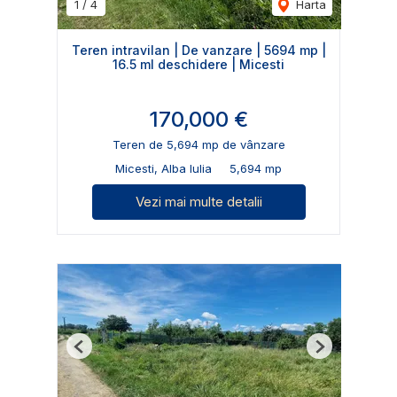
1
/
4
Harta
Teren intravilan | De vanzare | 5694 mp |
16.5 ml deschidere | Micesti
170,000 €
Teren de 5,694 mp de vânzare
Micesti, Alba Iulia
5,694 mp
Vezi mai multe detalii
Previous
Next