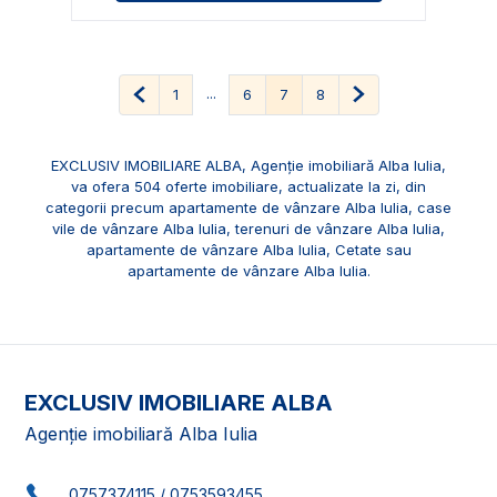
Pagina anterioară
...
Pagina următoare
1
6
7
8
EXCLUSIV IMOBILIARE ALBA, Agenție imobiliară Alba Iulia,
va ofera 504 oferte imobiliare, actualizate la zi, din
categorii precum
apartamente de vânzare Alba Iulia
,
case
vile de vânzare Alba Iulia
,
terenuri de vânzare Alba Iulia
,
apartamente de vânzare Alba Iulia, Cetate
sau
apartamente de vânzare Alba Iulia
.
EXCLUSIV IMOBILIARE ALBA
Agenție imobiliară Alba Iulia
0757374115
/
0753593455