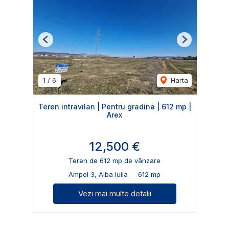
Previous
Next
1
/
6
Harta
Teren intravilan | Pentru gradina | 612 mp |
Arex
12,500 €
Teren de 612 mp de vânzare
Ampoi 3, Alba Iulia
612 mp
Vezi mai multe detalii