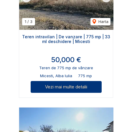
Previous
Next
1
/
3
Harta
Teren intravilan | De vanzare | 775 mp | 33
ml deschidere | Micesti
50,000 €
Teren de 775 mp de vânzare
Micesti, Alba Iulia
775 mp
Vezi mai multe detalii