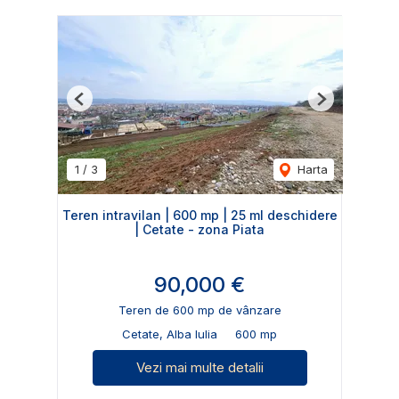
Previous
Next
1
/
3
Harta
Teren intravilan | 600 mp | 25 ml deschidere
| Cetate - zona Piata
90,000 €
Teren de 600 mp de vânzare
Cetate, Alba Iulia
600 mp
Vezi mai multe detalii