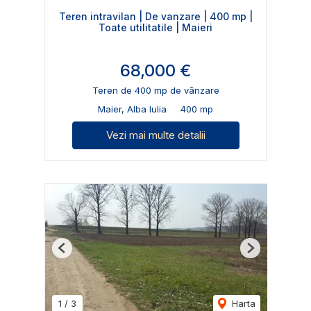
Teren intravilan | De vanzare | 400 mp |
Toate utilitatile | Maieri
68,000 €
Teren de 400 mp de vânzare
Maier, Alba Iulia
400 mp
Vezi mai multe detalii
Previous
Next
1
/
3
Harta