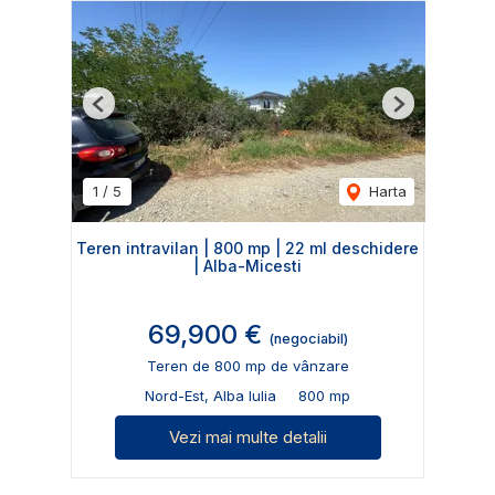
Previous
Next
1
/
5
Harta
Teren intravilan | 800 mp | 22 ml deschidere
| Alba-Micesti
69,900 €
(negociabil)
Teren de 800 mp de vânzare
Nord-Est, Alba Iulia
800 mp
Vezi mai multe detalii