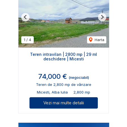
Previous
Next
1
/
4
Harta
Teren intravilan | 2800 mp | 29 ml
deschidere | Micesti
74,000 €
(negociabil)
Teren de 2,800 mp de vânzare
Micesti, Alba Iulia
2,800 mp
Vezi mai multe detalii