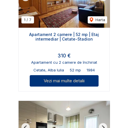
1
/
7
Harta
Apartament 2 camere | 52 mp | Etaj
intermediar | Cetate-Stadion
310 €
Apartament cu 2 camere de închiriat
Cetate, Alba Iulia
52 mp
1984
Vezi mai multe detalii