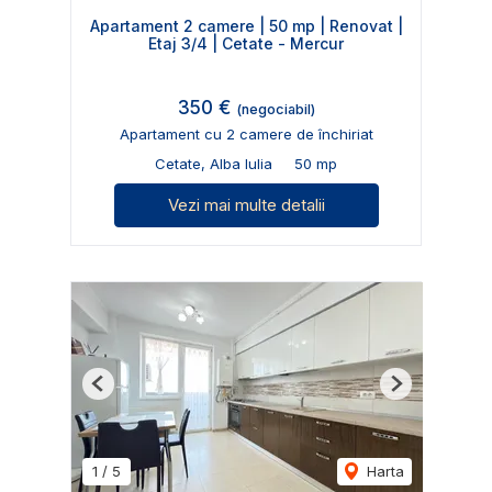
Apartament 2 camere | 50 mp | Renovat |
Etaj 3/4 | Cetate - Mercur
350 €
(negociabil)
Apartament cu 2 camere de închiriat
Cetate, Alba Iulia
50 mp
Vezi mai multe detalii
Previous
Next
1
/
5
Harta