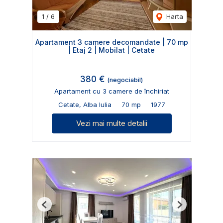
1
/
6
Harta
Apartament 3 camere decomandate | 70 mp
| Etaj 2 | Mobilat | Cetate
380 €
(negociabil)
Apartament cu 3 camere de închiriat
Cetate, Alba Iulia
70 mp
1977
Vezi mai multe detalii
Previous
Next