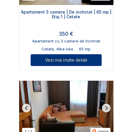
Apartament 3 camere | De inchiriat | 65 mp |
Etaj 1 | Cetate
350 €
Apartament cu 3 camere de închiriat
Cetate, Alba Iulia
65 mp
Vezi mai multe detalii
Previous
Next
1
/
4
Harta