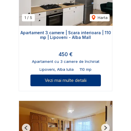
1
/
5
Harta
Apartament 3 camere | Scara interioara | 110
mp | Lipoveni - Alba Mall
450 €
Apartament cu 3 camere de închiriat
Lipoveni, Alba Iulia
110 mp
Vezi mai multe detalii
Previous
Next