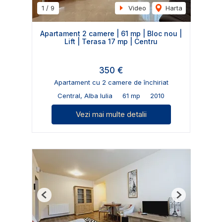
1
/
9
Video
Harta
Apartament 2 camere | 61 mp | Bloc nou |
Lift | Terasa 17 mp | Centru
350 €
Apartament cu 2 camere de închiriat
Central, Alba Iulia
61 mp
2010
Vezi mai multe detalii
Previous
Next