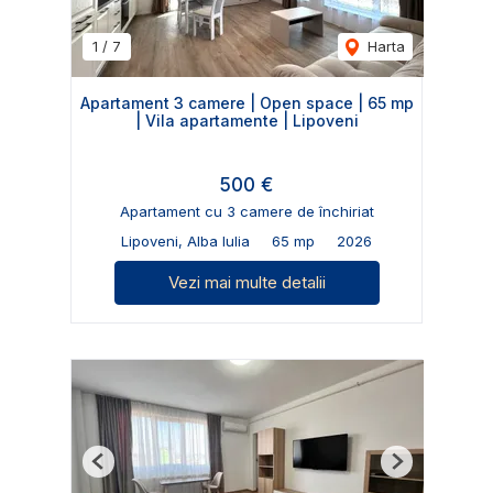
1
/
7
Harta
Apartament 3 camere | Open space | 65 mp
| Vila apartamente | Lipoveni
500 €
Apartament cu 3 camere de închiriat
Lipoveni, Alba Iulia
65 mp
2026
Vezi mai multe detalii
Previous
Next