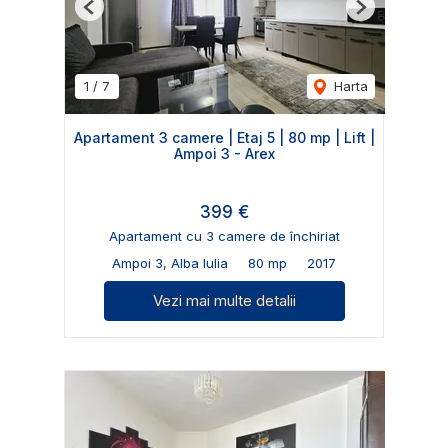
Previous
Next
1
/
7
Harta
Apartament 3 camere | Etaj 5 | 80 mp | Lift |
Ampoi 3 - Arex
399 €
Apartament cu 3 camere de închiriat
Ampoi 3, Alba Iulia
80 mp
2017
Vezi mai multe detalii