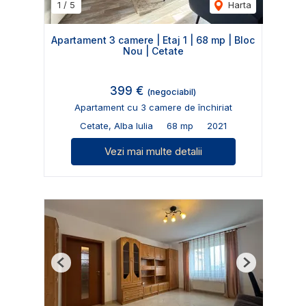
1
/
5
Harta
Apartament 3 camere | Etaj 1 | 68 mp | Bloc
Nou | Cetate
399 €
(negociabil)
Apartament cu 3 camere de închiriat
Cetate, Alba Iulia
68 mp
2021
Vezi mai multe detalii
Previous
Next