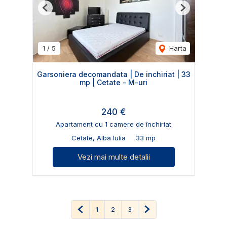
Previous
Next
1
/
5
Harta
Garsoniera decomandata | De inchiriat | 33
mp | Cetate - M-uri
240 €
Apartament cu 1 camere de închiriat
Cetate, Alba Iulia
33 mp
Vezi mai multe detalii
Pagina anterioară
Pagina următoare
1
2
3