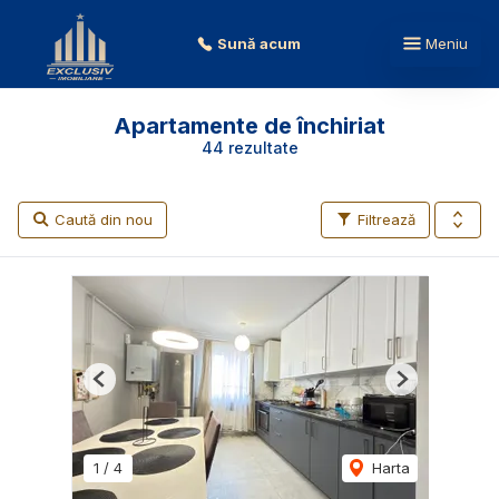
Sună acum
Meniu
Apartamente de închiriat
44 rezultate
Caută din nou
Filtrează
Previous
Next
1
/
4
Harta