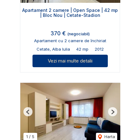
Apartament 2 camere | Open Space | 42 mp
| Bloc Nou | Cetate-Stadion
370 €
(negociabil)
Apartament cu 2 camere de închiriat
Cetate, Alba Iulia
42 mp
2012
Vezi mai multe detalii
Previous
Next
1
/
5
Harta