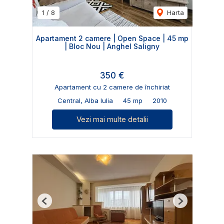
1
/
8
Harta
Apartament 2 camere | Open Space | 45 mp
| Bloc Nou | Anghel Saligny
350 €
Apartament cu 2 camere de închiriat
Central, Alba Iulia
45 mp
2010
Vezi mai multe detalii
Previous
Next