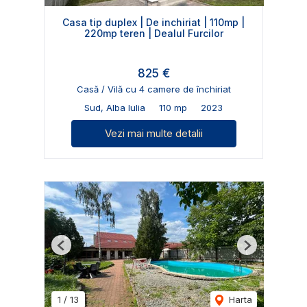
Casa tip duplex | De inchiriat | 110mp |
220mp teren | Dealul Furcilor
825 €
Casă / Vilă cu 4 camere de închiriat
Sud, Alba Iulia
110 mp
2023
Vezi mai multe detalii
Previous
Next
1
/
13
Harta