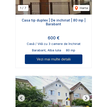
1
/
7
Harta
Casa tip duplex | De inchiriat | 80 mp |
Barabant
600 €
Casă / Vilă cu 3 camere de închiriat
Barabant, Alba Iulia
80 mp
Vezi mai multe detalii
Previous
Next