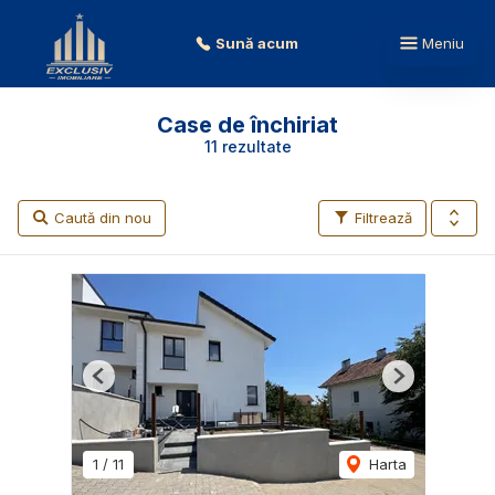
Sună acum
Meniu
Case de închiriat
11 rezultate
Caută din nou
Filtrează
Previous
Next
1
/
11
Harta