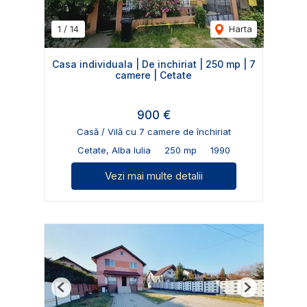
1
/
14
Harta
Casa individuala | De inchiriat | 250 mp | 7
camere | Cetate
900 €
Casă / Vilă cu 7 camere de închiriat
Cetate, Alba Iulia
250 mp
1990
Vezi mai multe detalii
Previous
Next