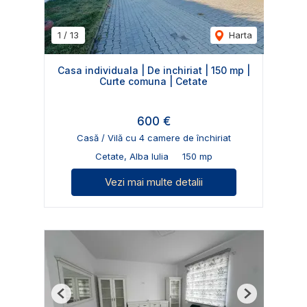
1
/
13
Harta
Casa individuala | De inchiriat | 150 mp |
Curte comuna | Cetate
600 €
Casă / Vilă cu 4 camere de închiriat
Cetate, Alba Iulia
150 mp
Vezi mai multe detalii
Previous
Next