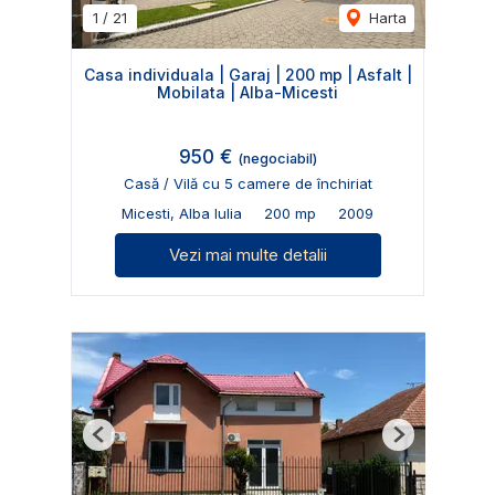
1
/
21
Harta
Casa individuala | Garaj | 200 mp | Asfalt |
Mobilata | Alba-Micesti
950 €
(negociabil)
Casă / Vilă cu 5 camere de închiriat
Micesti, Alba Iulia
200 mp
2009
Vezi mai multe detalii
Previous
Next