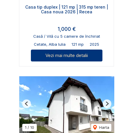
Casa tip duplex | 121 mp | 315 mp teren |
Casa noua 2026 | Recea
1,000 €
Casă / Vilă cu 5 camere de închiriat
Cetate, Alba Iulia
121 mp
2025
Vezi mai multe detalii
Previous
Next
1
/
10
Harta