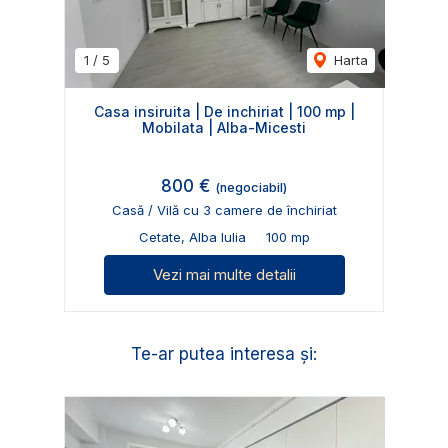
1
/
5
Harta
Casa insiruita | De inchiriat | 100 mp |
Mobilata | Alba-Micesti
800 €
(negociabil)
Casă / Vilă cu 3 camere de închiriat
Cetate, Alba Iulia
100 mp
Vezi mai multe detalii
Te-ar putea interesa și: