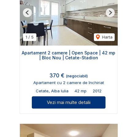
Previous
Next
1
/
5
Harta
Apartament 2 camere | Open Space | 42 mp
| Bloc Nou | Cetate-Stadion
370 €
(negociabil)
Apartament cu 2 camere de închiriat
Cetate, Alba Iulia
42 mp
2012
Vezi mai multe detalii