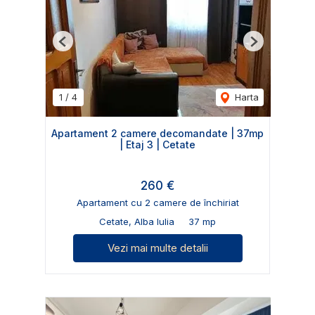
Previous
Next
1
/
4
Harta
Apartament 2 camere decomandate | 37mp
| Etaj 3 | Cetate
260 €
Apartament cu 2 camere de închiriat
Cetate, Alba Iulia
37 mp
Vezi mai multe detalii