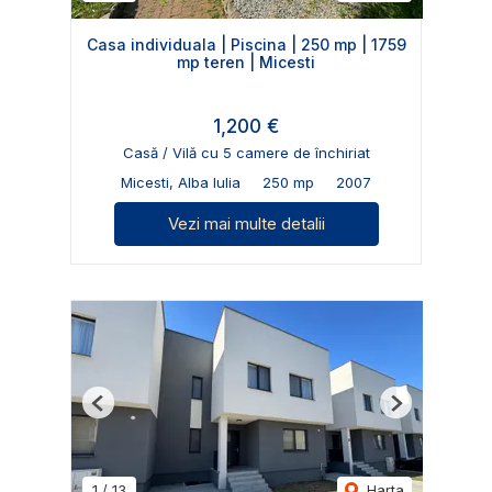
Casa individuala | Piscina | 250 mp | 1759
mp teren | Micesti
1,200 €
Casă / Vilă cu 5 camere de închiriat
Micesti, Alba Iulia
250 mp
2007
Vezi mai multe detalii
Previous
Next
1
/
13
Harta