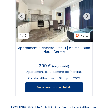
Previous
Next
1
/
5
Harta
Apartament 3 camere | Etaj 1 | 68 mp | Bloc
Nou | Cetate
399 €
(negociabil)
Apartament cu 3 camere de închiriat
Cetate, Alba Iulia
68 mp
2021
Vezi mai multe detalii
EXCLUSIV IMOBILIARE ALBA, Agenție imobiliară Alba Iulia,