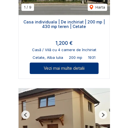
1
/
9
Harta
Casa individuala | De inchiriat | 200 mp |
430 mp teren | Cetate
1,200 €
Casă / Vilă cu 4 camere de închiriat
Cetate, Alba Iulia
200 mp
1931
Vezi mai multe detalii
Previous
Next