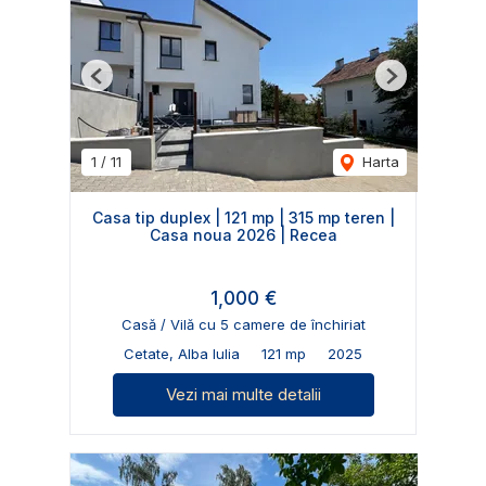
Previous
Next
1
/
11
Harta
Casa tip duplex | 121 mp | 315 mp teren |
Casa noua 2026 | Recea
1,000 €
Casă / Vilă cu 5 camere de închiriat
Cetate, Alba Iulia
121 mp
2025
Vezi mai multe detalii