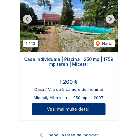
Previous
Next
1
/
13
Harta
Casa individuala | Piscina | 250 mp | 1759
mp teren | Micesti
1,200 €
Casă / Vilă cu 5 camere de închiriat
Micesti, Alba Iulia
250 mp
2007
Vezi mai multe detalii
Înapoi la Case de închiriat