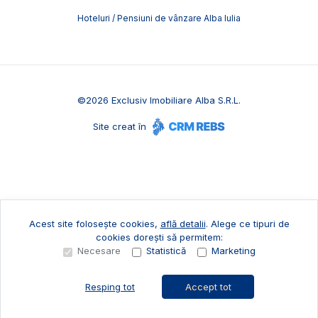
Hoteluri / Pensiuni de vânzare Alba Iulia
©
2026
Exclusiv Imobiliare Alba S.R.L.
Site creat în
Acest site folosește cookies,
află detalii
.
Alege ce tipuri de
cookies dorești să permitem:
Necesare
Statistică
Marketing
Resping tot
Accept tot
Sună acum
Solicită vizionare