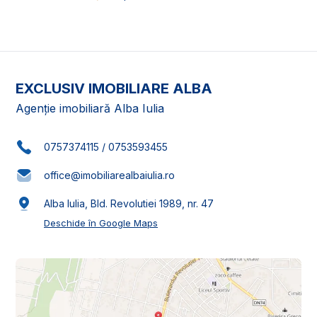
EXCLUSIV IMOBILIARE ALBA
Agenție imobiliară Alba Iulia
0757374115
/
0753593455
office@imobiliarealbaiulia.ro
Alba Iulia, Bld. Revolutiei 1989, nr. 47
Deschide în Google Maps