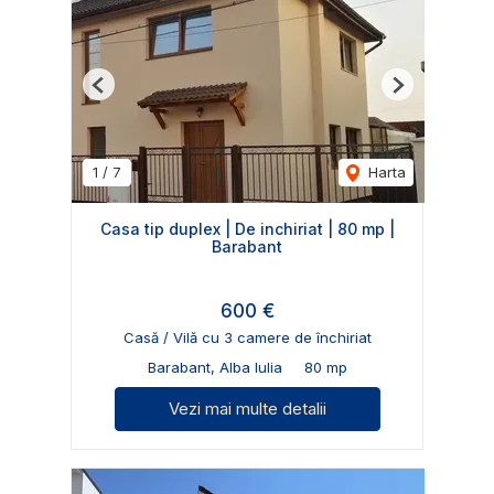
Previous
Next
1
/
7
Harta
Casa tip duplex | De inchiriat | 80 mp |
Barabant
600 €
Casă / Vilă cu 3 camere de închiriat
Barabant, Alba Iulia
80 mp
Vezi mai multe detalii