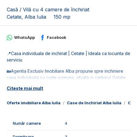
Casă / Vilă cu 4 camere de închiriat
Cetate, Alba Iulia
150 mp
WhatsApp
Facebook
📍Casa individuala de inchiriat | Cetate | Ideala ca locuinta de
serviciu
🏡Agentia Exclusiv Imobiliare Alba propune spre inchiriere
casa individuala cu curte comuna, situata in cartierul Cetate.
Nu se accepta animale de companiein curte.
Citește mai mult
🚰Este racordata la toate retelele de utiliatile: apa, gaz,
curent si canalizare. Casa este pe o strada asfaltata.
Oferte imobiliare Alba Iulia
Case de închiriat Alba Iulia
Case
📐Casa este in suprafata de 150 mp utili, fiind compusa din:
- 1 bucatarie;
Număr camere
4
- 1 living generos;
- 3 dormitoare;
Dormitoare
3