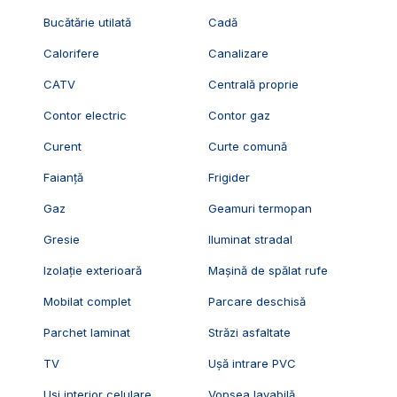
Bucătărie utilată
Cadă
Calorifere
Canalizare
CATV
Centrală proprie
Contor electric
Contor gaz
Curent
Curte comună
Faianță
Frigider
Gaz
Geamuri termopan
Gresie
Iluminat stradal
Izolație exterioară
Mașină de spălat rufe
Mobilat complet
Parcare deschisă
Parchet laminat
Străzi asfaltate
TV
Ușă intrare PVC
Uși interior celulare
Vopsea lavabilă