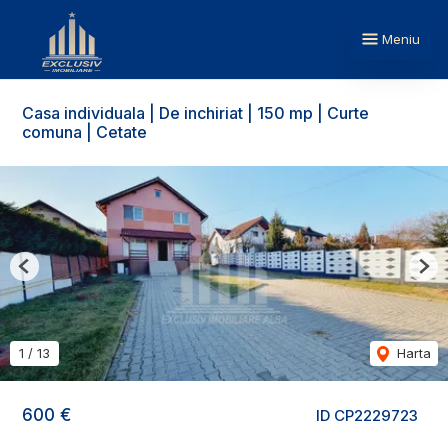
Meniu
Casa individuala | De inchiriat | 150 mp | Curte
comuna | Cetate
Previous
Nex
1
/
13
Harta
600 €
ID CP2229723