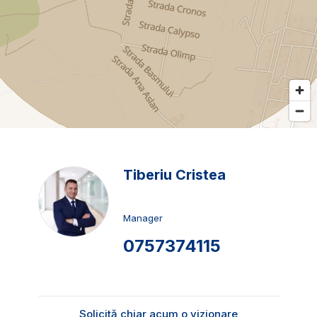
Tiberiu Cristea
Manager
0757374115
Solicită chiar acum o vizionare