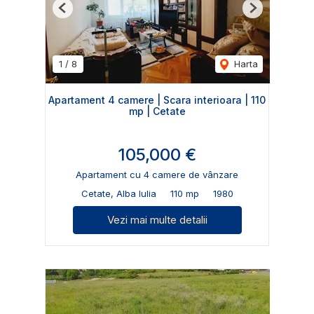
Previous
Next
1
/
8
Harta
Apartament 4 camere | Scara interioara | 110
mp | Cetate
105,000 €
Apartament cu 4 camere de vânzare
Cetate, Alba Iulia
110 mp
1980
Vezi mai multe detalii