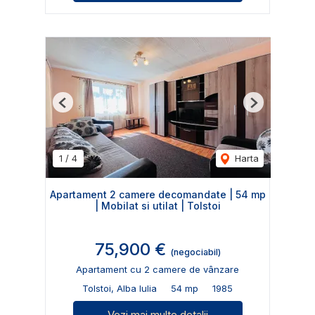
Previous
Next
1
/
4
Harta
Apartament 2 camere decomandate | 54 mp
| Mobilat si utilat | Tolstoi
75,900 €
(negociabil)
Apartament cu 2 camere de vânzare
Tolstoi, Alba Iulia
54 mp
1985
Vezi mai multe detalii