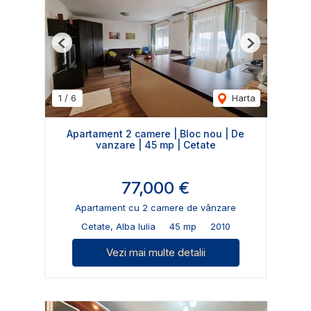
Previous
Next
1
/
6
Harta
Apartament 2 camere | Bloc nou | De
vanzare | 45 mp | Cetate
77,000 €
Apartament cu 2 camere de vânzare
Cetate, Alba Iulia
45 mp
2010
Vezi mai multe detalii