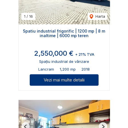
1
/
16
Harta
Spatiu industrial frigorific | 1200 mp | 8 m
inaltime | 6000 mp teren
2,550,000 €
+ 21% TVA
Spațiu industrial de vânzare
Lancram
1,200 mp
2018
Vezi mai multe detalii