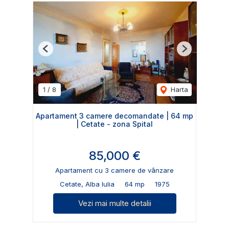
Previous
Next
1
/
8
Harta
Apartament 3 camere decomandate | 64 mp
| Cetate - zona Spital
85,000 €
Apartament cu 3 camere de vânzare
Cetate, Alba Iulia
64 mp
1975
Vezi mai multe detalii