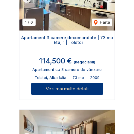
Previous
Next
1
/
6
Harta
Apartament 3 camere decomandate | 73 mp
| Etaj 1 | Tolstoi
114,500 €
(negociabil)
Apartament cu 3 camere de vânzare
Tolstoi, Alba Iulia
73 mp
2009
Vezi mai multe detalii