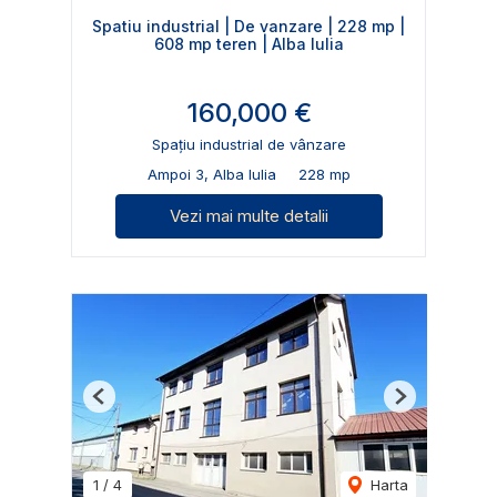
Spatiu industrial | De vanzare | 228 mp |
608 mp teren | Alba Iulia
160,000 €
Spațiu industrial de vânzare
Ampoi 3, Alba Iulia
228 mp
Vezi mai multe detalii
Previous
Next
1
/
4
Harta