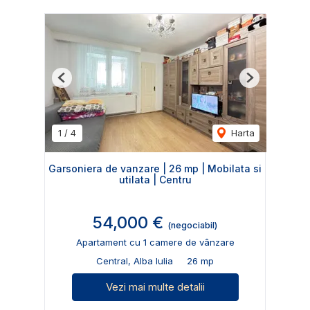
Previous
Next
1
/
4
Harta
Garsoniera de vanzare | 26 mp | Mobilata si
utilata | Centru
54,000 €
(negociabil)
Apartament cu 1 camere de vânzare
Central, Alba Iulia
26 mp
Vezi mai multe detalii