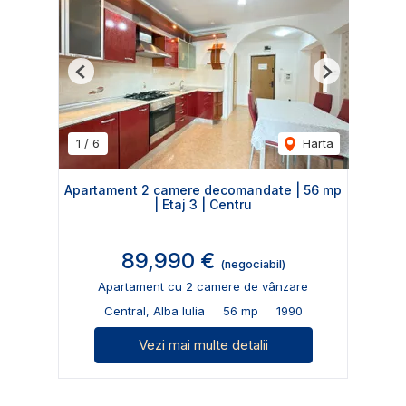
Previous
Next
1
/
6
Harta
Apartament 2 camere decomandate | 56 mp
| Etaj 3 | Centru
89,990 €
(negociabil)
Apartament cu 2 camere de vânzare
Central, Alba Iulia
56 mp
1990
Vezi mai multe detalii