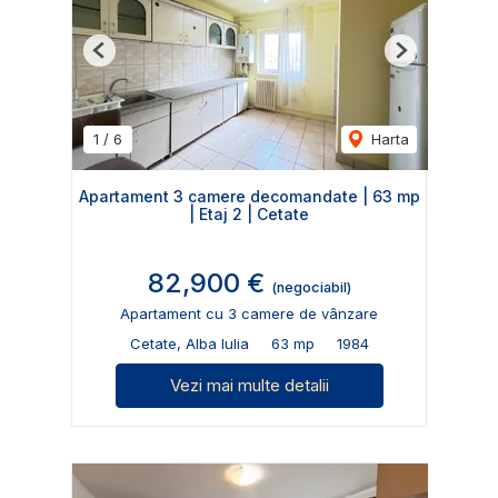
Previous
Next
1
/
6
Harta
Apartament 3 camere decomandate | 63 mp
| Etaj 2 | Cetate
82,900 €
(negociabil)
Apartament cu 3 camere de vânzare
Cetate, Alba Iulia
63 mp
1984
Vezi mai multe detalii