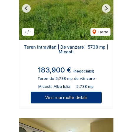
Previous
Next
1
/
1
Harta
Teren intravilan | De vanzare | 5738 mp |
Micesti
183,900 €
(negociabil)
Teren de 5,738 mp de vânzare
Micesti, Alba Iulia
5,738 mp
Vezi mai multe detalii