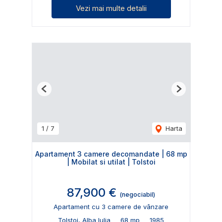
Vezi mai multe detalii
Previous
Next
1
/
7
Harta
Apartament 3 camere decomandate | 68 mp
| Mobilat si utilat | Tolstoi
87,900 €
(negociabil)
Apartament cu 3 camere de vânzare
Tolstoi, Alba Iulia
68 mp
1985