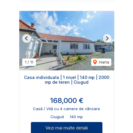
Previous
Next
1
/
11
Harta
Casa individuala | 1 nivel | 140 mp | 2000
mp de teren | Ciugud
168,000 €
Casă / Vilă cu 4 camere de vânzare
Ciugud
140 mp
Vezi mai multe detalii