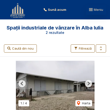
Sună acum
Meniu
Spații industriale de vânzare în Alba Iulia
2 rezultate
Caută din nou
Filtrează
Previous
Next
1
/
4
Harta