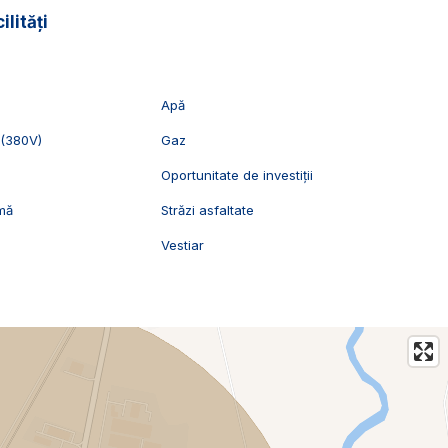
ilități
Apă
 (380V)
Gaz
Oportunitate de investiții
rmă
Străzi asfaltate
Vestiar