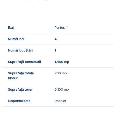
 mp, cu deschidere de 60 ml.
osa septica. Curtea este complet amenajata.
 spatii de birouri, iar 1000 mp fiind spatiul de depozitare cu
Etaj
Parter, 1
atiu de receptie generos, 2 grupuri sanitare, 2 vestiare, 1
Număr băi
4
frigorifice generoase, 1 hol generos, 1 spatiu tehnic.
Număr bucătării
1
rie, geamurile si usile termopan, izolatia termica, iar
Suprafață construită
1,400 mp
a controlata sunt sisteme speciale montate.
Suprafață totală
200 mp
birouri
 domeniul alimentar, legume fructe, farmaceutic.
Suprafață teren
6,103 mp
izionari, suntem disponibili pentru dumneavoastra, Echipa
Disponibilitate
Imediat