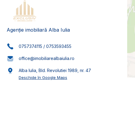
Agenție imobiliară Alba Iulia
0757374115
/
0753593455
office@imobiliarealbaiulia.ro
Alba Iulia, Bld. Revolutiei 1989, nr. 47
Deschide în Google Maps