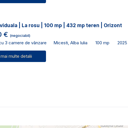
viduala | La rosu | 100 mp | 432 mp teren | Orizont
0 €
(negociabil)
 cu 3 camere de vânzare
Micesti, Alba Iulia
100 mp
2025
 mai multe detalii