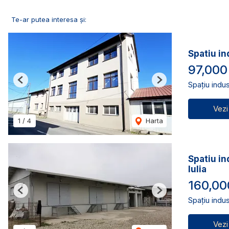
Te-ar putea interesa și:
Spatiu in
97,000
Spațiu indus
Previous
Next
Vezi
1
/
4
Harta
Spatiu in
Iulia
160,00
Previous
Next
Spațiu indus
Vezi