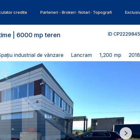
ulator credite
Parteneri - Brokeri · Notari · Topografi
Exclusi
ID CP2229845
altime | 6000 mp teren
pațiu industrial de vânzare
Lancram
1,200 mp
2018
Next