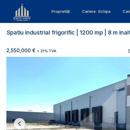
Proprietăți
Cariere · Echipa
Calc
Spatiu industrial frigorific | 1200 mp | 8 m in
2,550,000 €
S
+ 21% TVA
Previous