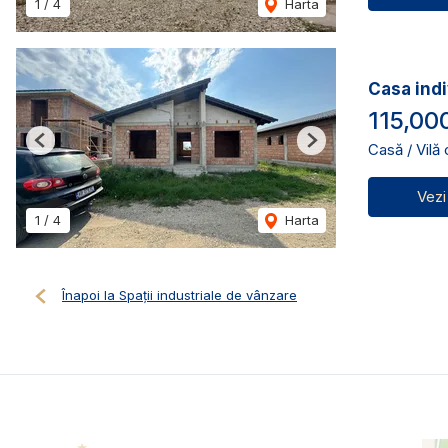
1
/
4
Harta
Casa indi
115,00
Casă / Vilă
Previous
Next
Vezi
1
/
4
Harta
Înapoi la Spații industriale de vânzare