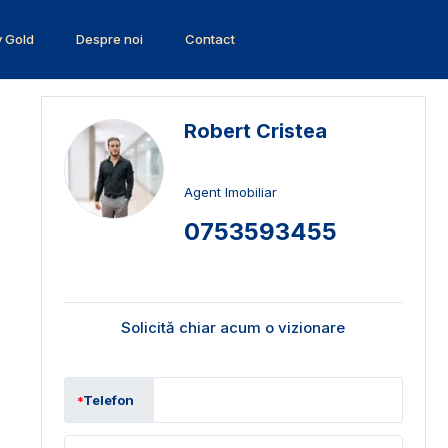
v Gold
Despre noi
Contact
Robert Cristea
Agent Imobiliar
0753593455
Solicită chiar acum o vizionare
Telefon