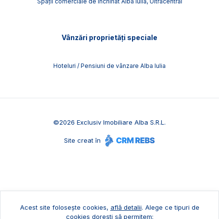
Spații comerciale de închiriat Alba Iulia, Ultracentral
Vânzări proprietăți speciale
Hoteluri / Pensiuni de vânzare Alba Iulia
©
2026
Exclusiv Imobiliare Alba S.R.L.
Site creat în
Acest site folosește cookies,
află detalii
.
Alege ce tipuri de
cookies dorești să permitem: