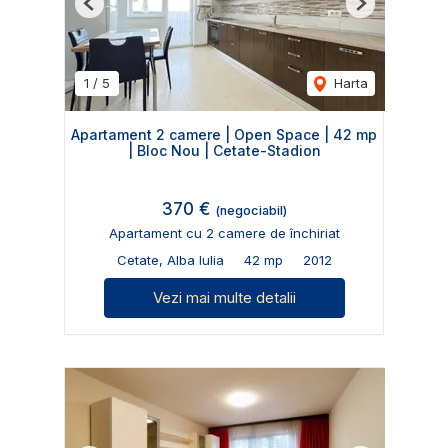
Previous
Next
1
/
5
Harta
Apartament 2 camere | Open Space | 42 mp
| Bloc Nou | Cetate-Stadion
370 €
(negociabil)
Apartament cu 2 camere de închiriat
Cetate, Alba Iulia
42 mp
2012
Vezi mai multe detalii