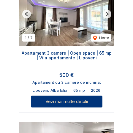
Previous
Next
1
/
7
Harta
Apartament 3 camere | Open space | 65 mp
| Vila apartamente | Lipoveni
500 €
Apartament cu 3 camere de închiriat
Lipoveni, Alba Iulia
65 mp
2026
Vezi mai multe detalii