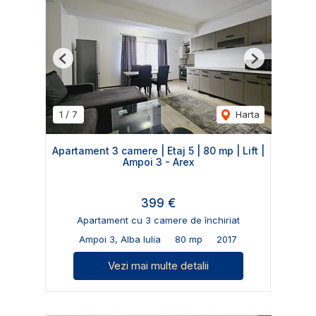
Previous
Next
1
/
7
Harta
Apartament 3 camere | Etaj 5 | 80 mp | Lift |
Ampoi 3 - Arex
399 €
Apartament cu 3 camere de închiriat
Ampoi 3, Alba Iulia
80 mp
2017
Vezi mai multe detalii