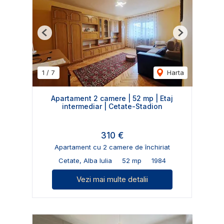
Previous
Next
1
/
7
Harta
Apartament 2 camere | 52 mp | Etaj
intermediar | Cetate-Stadion
310 €
Apartament cu 2 camere de închiriat
Cetate, Alba Iulia
52 mp
1984
Vezi mai multe detalii