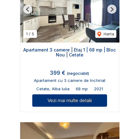
Previous
Next
1
/
5
Harta
Apartament 3 camere | Etaj 1 | 68 mp | Bloc
Nou | Cetate
399 €
(negociabil)
Apartament cu 3 camere de închiriat
Cetate, Alba Iulia
68 mp
2021
Vezi mai multe detalii