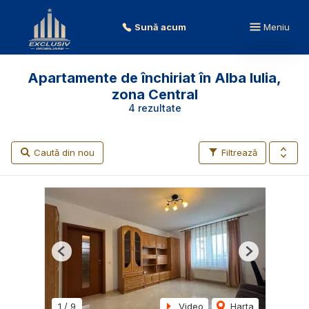
Sună acum
Meniu
Apartamente de închiriat în Alba Iulia,
zona Central
4 rezultate
Caută din nou
Filtrează
Previous
Next
1
/
9
Video
Harta