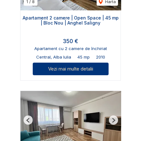
1
/
8
Harta
Apartament 2 camere | Open Space | 45 mp
| Bloc Nou | Anghel Saligny
350 €
Apartament cu 2 camere de închiriat
Central, Alba Iulia
45 mp
2010
Vezi mai multe detalii
Previous
Next