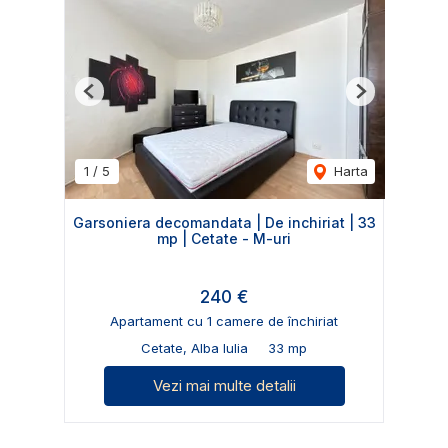
Previous
Next
1
/
5
Harta
Garsoniera decomandata | De inchiriat | 33
mp | Cetate - M-uri
240 €
Apartament cu 1 camere de închiriat
Cetate, Alba Iulia
33 mp
Vezi mai multe detalii