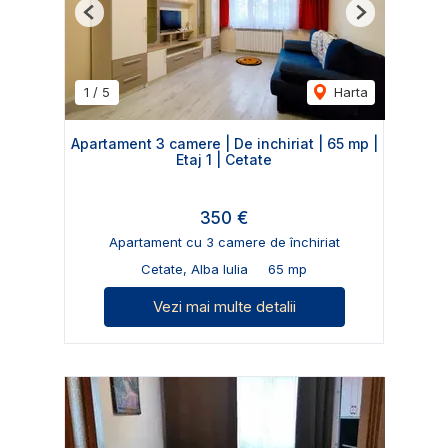
Previous
Next
1
/
5
Harta
Apartament 3 camere | De inchiriat | 65 mp |
Etaj 1 | Cetate
350 €
Apartament cu 3 camere de închiriat
Cetate, Alba Iulia
65 mp
Vezi mai multe detalii