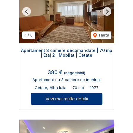
Previous
Next
1
/
6
Harta
Apartament 3 camere decomandate | 70 mp
| Etaj 2 | Mobilat | Cetate
380 €
(negociabil)
Apartament cu 3 camere de închiriat
Cetate, Alba Iulia
70 mp
1977
Vezi mai multe detalii