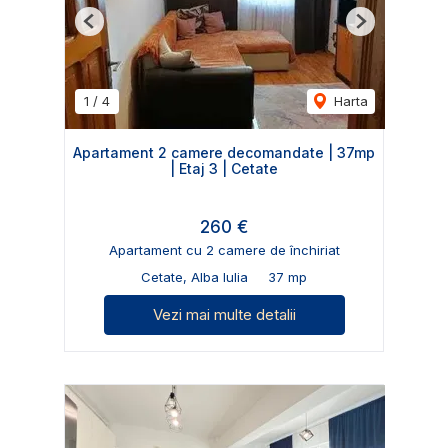
Previous
Next
1
/
4
Harta
Apartament 2 camere decomandate | 37mp
| Etaj 3 | Cetate
260 €
Apartament cu 2 camere de închiriat
Cetate, Alba Iulia
37 mp
Vezi mai multe detalii