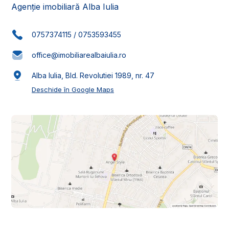
Agenție imobiliară Alba Iulia
0757374115
/
0753593455
office@imobiliarealbaiulia.ro
Alba Iulia, Bld. Revolutiei 1989, nr. 47
Deschide în Google Maps