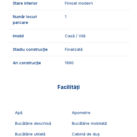
Stare interior
Finisat modern
ID Exclusiv - 2229933
Număr locuri
1
parcare
Imobil
Casă / Vilă
Stadiu construcție
Finalizată
An construcție
1990
Facilități
Apă
Apometre
Bucătărie deschisă
Bucătărie mobilată
Bucătărie utilată
Cabină de duș