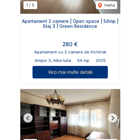
1
/
5
Harta
Apartament 2 camere | Open space | 54mp |
Etaj 3 | Green Residence
280 €
Apartament cu 2 camere de închiriat
Ampoi 3, Alba Iulia
54 mp
2025
Vezi mai multe detalii
Previous
Next