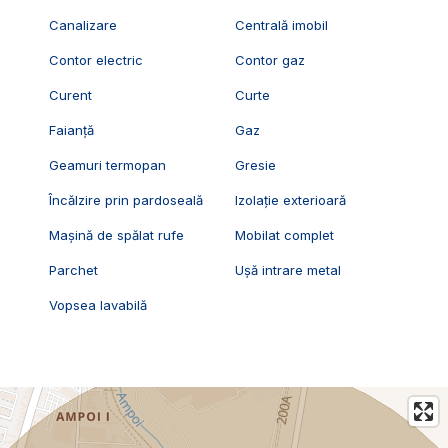
Canalizare
Centrală imobil
Contor electric
Contor gaz
Curent
Curte
Faianță
Gaz
Geamuri termopan
Gresie
Încălzire prin pardoseală
Izolație exterioară
Mașină de spălat rufe
Mobilat complet
Parchet
Ușă intrare metal
Vopsea lavabilă