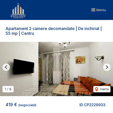
Meniu
Apartament 2 camere decomandate | De inchiriat |
55 mp | Centru
Previous
Nex
1
/
8
Harta
419 €
ID CP2229933
(negociabil)