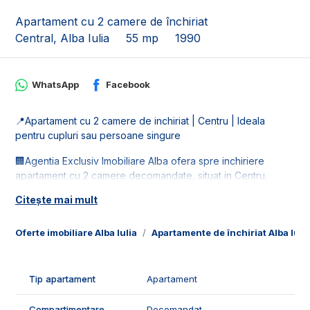
Apartament cu 2 camere de închiriat
Central, Alba Iulia
55 mp
1990
WhatsApp
Facebook
📍Apartament cu 2 camere de inchiriat | Centru | Ideala
pentru cupluri sau persoane singure
🏢Agentia Exclusiv Imobiliare Alba ofera spre inchiriere
apartament cu 2 camere decomandate, situat in Centru.
Citește mai mult
📐Locuinta este in suprafata utila de 55 mp, fiind compusa
din:
- 1 living;
Oferte imobiliare Alba Iulia
Apartamente de închiriat Alba Iuli
- 1 bucatarie;
- 1 baie;
- 1 dormitor.
Tip apartament
Apartament
✅Facilitatile si caracteristicile apartamentului:
Compartimentare
Decomandat