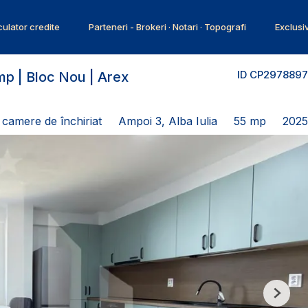
ulator credite
Parteneri - Brokeri · Notari · Topografi
Exclusi
ID CP2978897
mp | Bloc Nou | Arex
camere de închiriat
Ampoi 3, Alba Iulia
55 mp
2025
Next