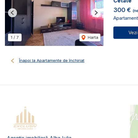
Cetate
300 €
(ne
Previous
Next
Apartament 
Vezi
1
/
7
Harta
Înapoi la Apartamente de închiriat
Agenție imobiliară Alba Iulia