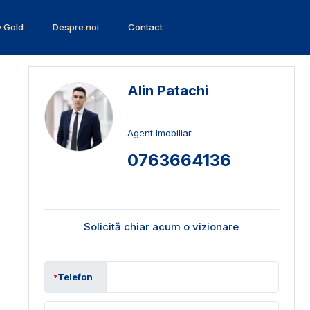
v Gold
Despre noi
Contact
Alin Patachi
Agent Imobiliar
0763664136
Solicită chiar acum o vizionare
Telefon