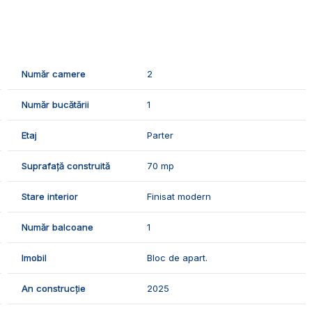
ompus din:
Număr camere
2
Număr bucătării
1
Etaj
Parter
Suprafață construită
70 mp
atia termica, usa metalica, incalzire in pardoseala.
Stare interior
Finisat modern
e urmatoarele finisaje:
Număr balcoane
1
Imobil
Bloc de apart.
An construcție
2025