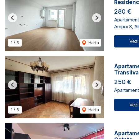
Residen
280 €
Apartament 
Previous
Next
Ampoi 3, Alb
Vezi
1
/
5
Harta
Apartamen
Transilva
250 €
Previous
Next
Apartament 
Vezi
1
/
6
Harta
Apartame