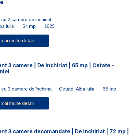
ce
cu 2 camere de închiriat
a Iulia
54 mp
2025
 mai multe detalii
t 3 camere | De inchiriat | 65 mp | Cetate -
niei
cu 3 camere de închiriat
Cetate, Alba Iulia
65 mp
 mai multe detalii
nt 3 camere decomandate | De inchiriat | 72 mp |