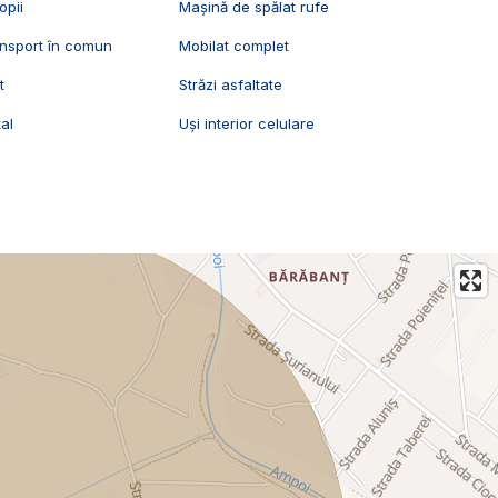
opii
Mașină de spălat rufe
ansport în comun
Mobilat complet
t
Străzi asfaltate
al
Uși interior celulare