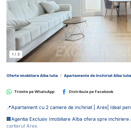
1
/
3
Oferte imobiliare Alba Iulia
Apartamente de închiriat Alba Iuli
Trimite pe
WhatsApp
Distribuie pe
Facebook
📍Apartament cu 2 camere de inchiriat | Arex| Ideal pent
🏢Agentia Exclusiv Imobiliare Alba ofera spre inchirier
cartierul Arex.