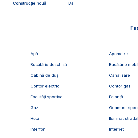
Construcție nouă
Da
🤝Recomandam aceasta proprietate cuplurilor sau familii
📞Pentru mai multe detalii sau pentru programarea unei 
Echipa Exclusiv Imobiliare Alba!
Fac
ID Exclusiv - 2978897
Apă
Apometre
Bucătărie deschisă
Bucătărie mobi
Cabină de duș
Canalizare
Contor electric
Contor gaz
Facilități sportive
Faianță
Gaz
Geamuri tripan
Hotă
Iluminat strada
Interfon
Internet