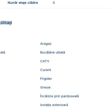
Număr etaje clădire
4
lor care doresc o locuinta cu finisaje moderne in Arex.
vizionari, suntem disponibili pentru dumneavoastra,
ilități
Aragaz
lată
Bucătărie utilată
CATV
Curent
Frigider
Gresie
l
Încălzire prin pardoseală
Izolație exterioară