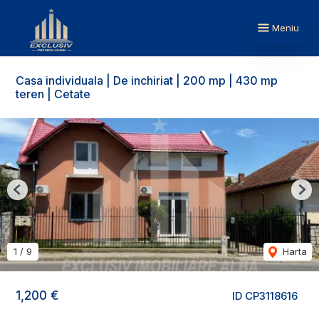
Meniu
Casa individuala | De inchiriat | 200 mp | 430 mp
teren | Cetate
Previous
Nex
1
/
9
Harta
1,200 €
ID CP3118616