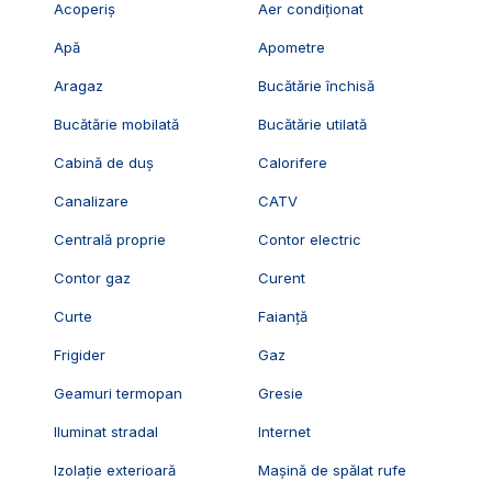
Acoperiș
Aer condiționat
Apă
Apometre
Aragaz
Bucătărie închisă
Bucătărie mobilată
Bucătărie utilată
Cabină de duș
Calorifere
Canalizare
CATV
Centrală proprie
Contor electric
Contor gaz
Curent
Curte
Faianță
Frigider
Gaz
Geamuri termopan
Gresie
Iluminat stradal
Internet
Izolație exterioară
Mașină de spălat rufe