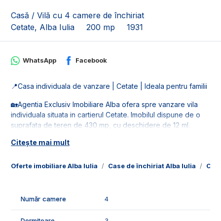
Casă / Vilă cu 4 camere de închiriat
Cetate, Alba Iulia
200 mp
1931
WhatsApp
Facebook
📍Casa individuala de vanzare | Cetate | Ideala pentru familii
🏡Agentia Exclusiv Imobiliare Alba ofera spre vanzare vila
individuala situata in cartierul Cetate. Imobilul dispune de o
suprafata de teren de 430 mp, cu deschidere de 12 ml.
Citește mai mult
🚰Dispune de toate retelele de utilitati: apa, gaz, curent si
canalizare, este la asfalt.
Oferte imobiliare Alba Iulia
Case de închiriat Alba Iulia
Case
📐Imobilul este in suprafata de 200 mp utili fiind compus din
demisol, parter si mansarda:
- 4 camere;
Număr camere
4
- 1 bucatarie;
- 3 bai;
Dormitoare
3