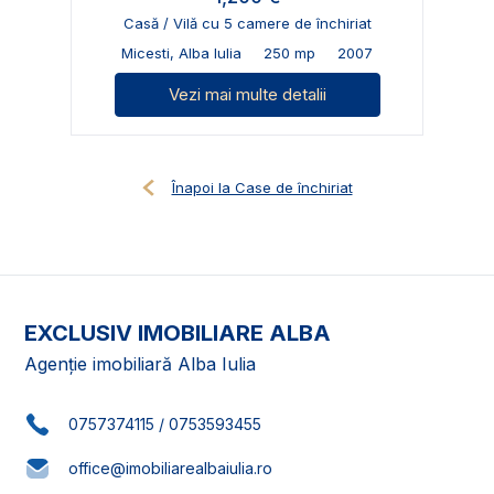
Casă / Vilă cu 5 camere de închiriat
Micesti, Alba Iulia
250 mp
2007
Vezi mai multe detalii
Înapoi la Case de închiriat
EXCLUSIV IMOBILIARE ALBA
Agenție imobiliară Alba Iulia
0757374115
/
0753593455
office@imobiliarealbaiulia.ro