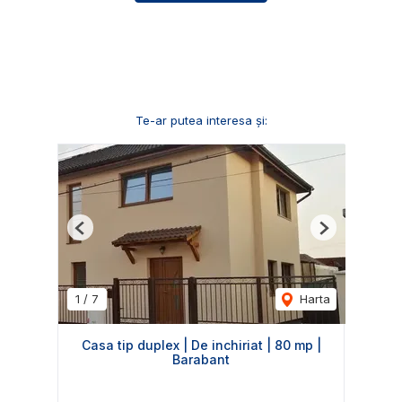
Te-ar putea interesa și:
Previous
Next
1
/
7
Harta
Casa tip duplex | De inchiriat | 80 mp |
Barabant