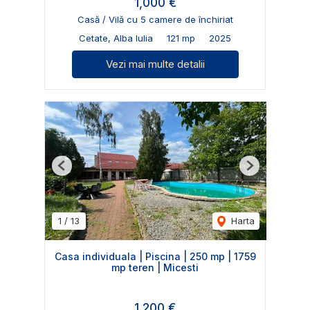
1,000 €
Casă / Vilă cu 5 camere de închiriat
Cetate, Alba Iulia
121 mp
2025
Vezi mai multe detalii
Previous
Next
1
/
13
Harta
Casa individuala | Piscina | 250 mp | 1759
mp teren | Micesti
1,200 €