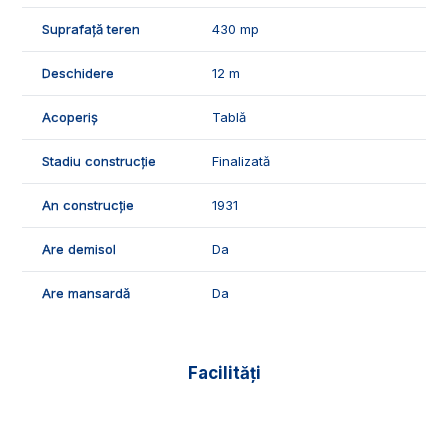
ID Exclusiv - 3118616
Suprafață teren
430 mp
Deschidere
12 m
Acoperiș
Tablă
Stadiu construcție
Finalizată
An construcție
1931
Are demisol
Da
Are mansardă
Da
Facilități