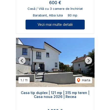
600 €
Casă / Vilă cu 3 camere de închiriat
Barabant, Alba Iulia
80 mp
Vezi mai multe detalii
Previous
Next
1
/
11
Harta
Casa tip duplex | 121 mp | 315 mp teren |
Casa noua 2026 | Recea