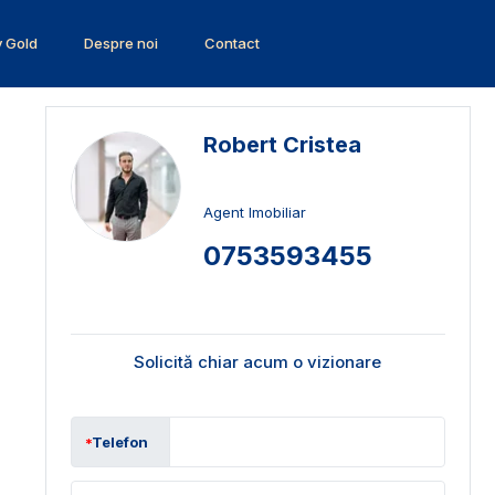
v Gold
Despre noi
Contact
Robert Cristea
Agent Imobiliar
0753593455
Solicită chiar acum o vizionare
Telefon