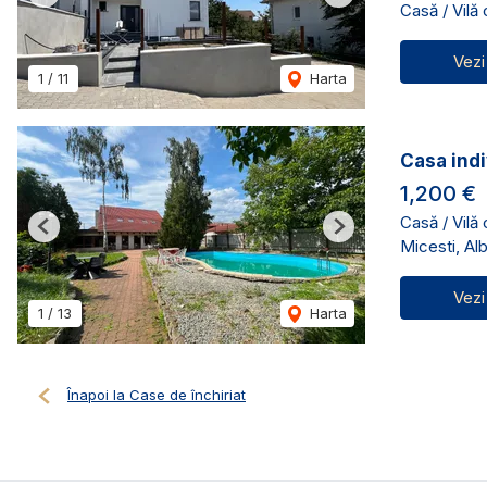
Casă / Vilă
Vezi
1
/
11
Harta
Casa indi
1,200 €
Casă / Vilă
Previous
Next
Micesti, Alb
Vezi
1
/
13
Harta
Înapoi la Case de închiriat