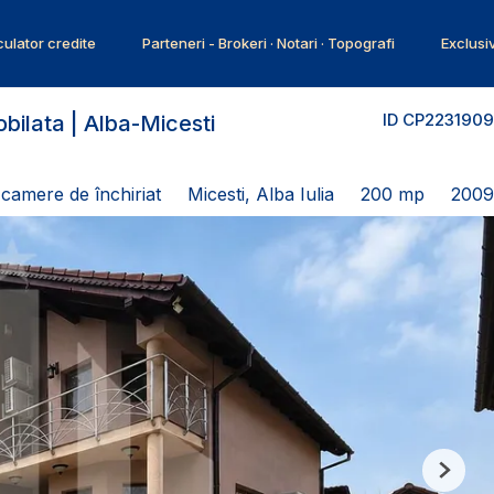
ulator credite
Parteneri - Brokeri · Notari · Topografi
Exclusi
ID CP2231909
obilata | Alba-Micesti
 camere de închiriat
Micesti, Alba Iulia
200 mp
2009
Next