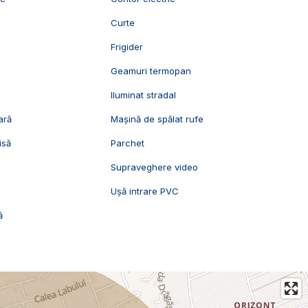
Curte
Frigider
Geamuri termopan
Iluminat stradal
ară
Mașină de spălat rufe
isă
Parchet
Supraveghere video
Ușă intrare PVC
ă