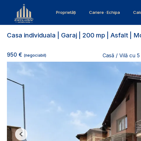
Proprietăți
Cariere · Echipa
Calc
Casa individuala | Garaj | 200 mp | Asfalt | M
950 €
Casă / Vilă cu 5
(negociabil)
Previous