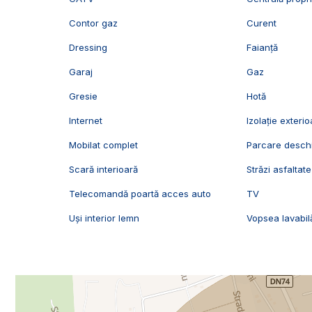
Contor gaz
Curent
Dressing
Faianță
Garaj
Gaz
Gresie
Hotă
Internet
Izolație exterio
Mobilat complet
Parcare desch
Scară interioară
Străzi asfaltate
Telecomandă poartă acces auto
TV
Uși interior lemn
Vopsea lavabil