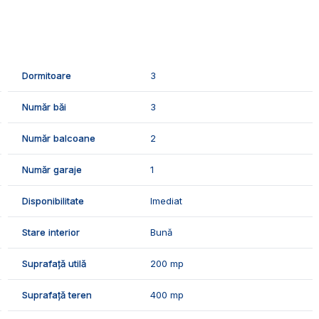
 curent si canalizare. Casa este pe o strada asfaltata.
ompusa din:
Dormitoare
3
Număr băi
3
Număr balcoane
2
Număr garaje
1
Disponibilitate
Imediat
a electrica, sistem de supraveghere video, garaj, 2 locuri
Stare interior
Bună
prie, dispune de geamuri si usi termopan, izolatie termica,
Suprafață utilă
200 mp
Suprafață teren
400 mp
je de buna calitate: