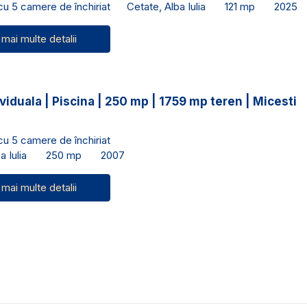
 cu 5 camere de închiriat
Cetate, Alba Iulia
121 mp
2025
 mai multe detalii
viduala | Piscina | 250 mp | 1759 mp teren | Micesti
 cu 5 camere de închiriat
a Iulia
250 mp
2007
 mai multe detalii