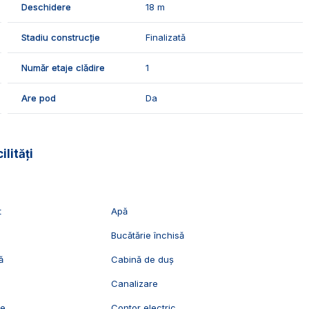
Deschidere
18 m
Stadiu construcție
Finalizată
Număr etaje clădire
1
care au nevoie de o locuinta pentru angajati, sau
Are pod
Da
vizionari, suntem disponibili pentru dumneavoastra,
ilități
t
Apă
Bucătărie închisă
ă
Cabină de duș
Canalizare
ie
Contor electric