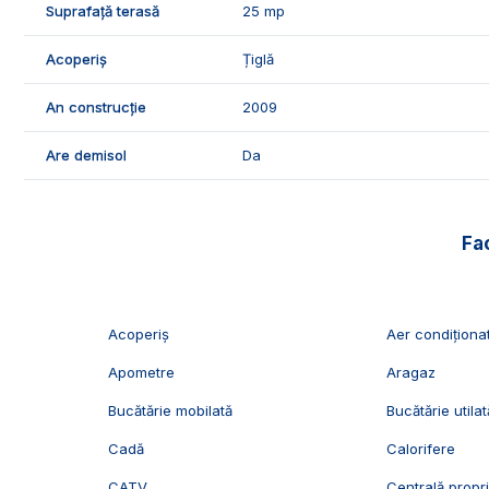
Suprafață terasă
25 mp
- parchet laminat;
- obiecte sanitare;
Acoperiș
Țiglă
- usi interioare din lemn;
- mobilier.
An construcție
2009
🤝Recomandam aceasta proprietate persoanelor juridice 
Are demisol
Da
familiilor.
📞Pentru mai multe detalii sau pentru programarea unei 
Fac
Echipa Exclusiv Imobiliare Alba!
ID Exclusiv - 2231909
Acoperiș
Aer condiționa
Apometre
Aragaz
Bucătărie mobilată
Bucătărie utilat
Cadă
Calorifere
CATV
Centrală propr