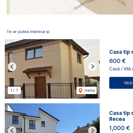
Te-ar putea interesa și:
Casa tip 
600 €
Casă / Vilă
Previous
Next
Vezi
1
/
7
Harta
Casa tip 
Recea
1,000 €
Previous
Next