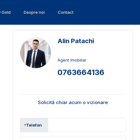
v Gold
Despre noi
Contact
Alin Patachi
Agent Imobiliar
0763664136
Solicită chiar acum o vizionare
Telefon