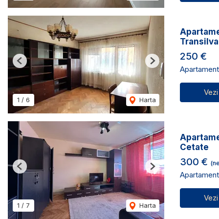
Apartamen
Transilva
250 €
Previous
Next
Apartament 
Vezi
1
/
6
Harta
Apartame
Cetate
300 €
(ne
Previous
Next
Apartament 
Vezi
1
/
7
Harta