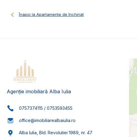
Înapoi la Apartamente de închiriat
Agenție imobiliară Alba Iulia
0757374115
/
0753593455
office@imobiliarealbaiulia.ro
Alba Iulia, Bld. Revolutiei 1989, nr. 47