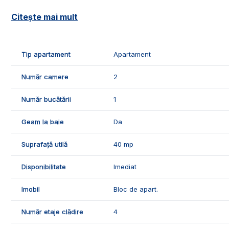
📐Apartamentul este in suprafata utila de 40 mp, fiind 
Citește mai mult
- 1 living;
- 1 bucatarie;
- 1 dormitor;
Tip apartament
Apartament
- 1 baie cu geam;
- 1 hol.
Număr camere
2
✅Facilitatile si caracteristicile apartamentului:
Număr bucătării
1
- interfon;
- acoperi;
Geam la baie
Da
🌡️Confortul termic este asigurat de centrala termica, ge
Suprafață utilă
40 mp
conditionat.
Disponibilitate
Imediat
🛠️Apartamentul se inchiriaza mobilat si utilat, dispune d
- parchet laminat;
Imobil
Bloc de apart.
- usi interioare lemn;
- gresie si faianta;
Număr etaje clădire
4
- mobilier;