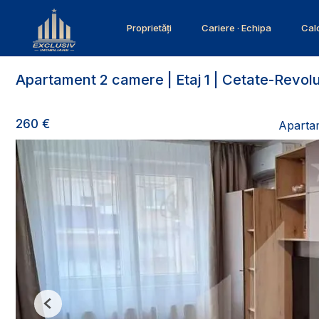
Proprietăți
Cariere · Echipa
Calc
Apartament 2 camere | Etaj 1 | Cetate-Revolu
260 €
Apartam
Previous