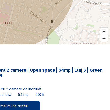
nt 2 camere | Open space | 54mp | Etaj 3 | Green
ce
cu 2 camere de închiriat
a Iulia
54 mp
2025
 mai multe detalii