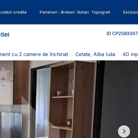
ulator credite
Parteneri - Brokeri · Notari · Topografi
Exclusi
ID CP2583397
tiei
ent cu 2 camere de închiriat
Cetate, Alba Iulia
40 mp
Next