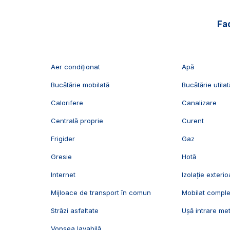
- obiecte sanitare.
Fac
🤝Recomandam aceasta proprietate cuplurilor sau familii
📞Pentru mai multe detalii sau pentru programarea unei 
Echipa Exclusiv Imobiliare Alba!
Aer condiționat
Apă
ID Exclusiv - 2583397
Bucătărie mobilată
Bucătărie utilat
Calorifere
Canalizare
Centrală proprie
Curent
Frigider
Gaz
Gresie
Hotă
Internet
Izolație exterio
Mijloace de transport în comun
Mobilat comple
Străzi asfaltate
Ușă intrare met
Vopsea lavabilă