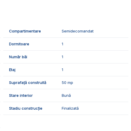
compus din:
Compartimentare
Semidecomandat
Dormitoare
1
Număr băi
1
Etaj
1
amurile termopan, izolatia termica, usa metalica si aer
Suprafață construită
50 mp
Stare interior
Bună
e urmatoarele finisaje:
Stadiu construcție
Finalizată