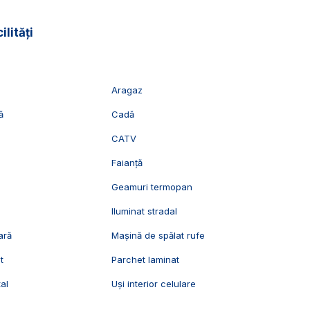
ilități
lor care doresc o locuinta cu finisaje moderne in Cetate.
vizionari, suntem disponibili pentru dumneavoastra,
Aragaz
ă
Cadă
CATV
Faianță
Geamuri termopan
Iluminat stradal
ară
Mașină de spălat rufe
t
Parchet laminat
al
Uși interior celulare