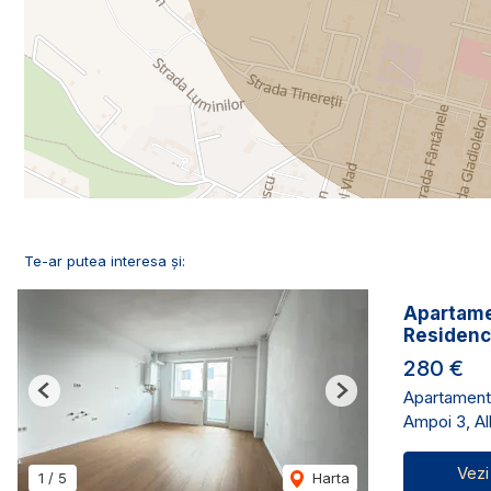
Te-ar putea interesa și:
Apartame
Residen
280 €
Apartament 
Previous
Next
Ampoi 3, Alb
Vezi
1
/
5
Harta