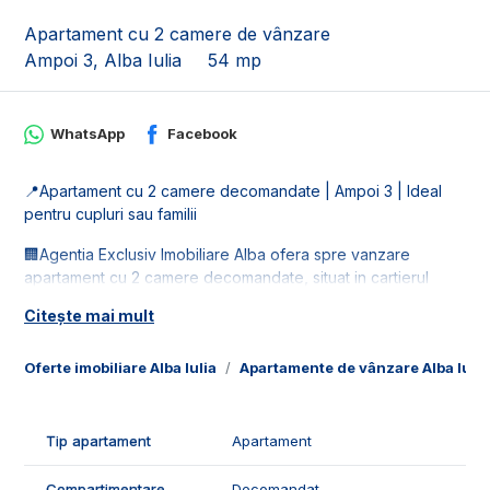
Apartament cu 2 camere de vânzare
Ampoi 3, Alba Iulia
54 mp
WhatsApp
Facebook
📍Apartament cu 2 camere decomandate | Ampoi 3 | Ideal
pentru cupluri sau familii
🏢Agentia Exclusiv Imobiliare Alba ofera spre vanzare
apartament cu 2 camere decomandate, situat in cartierul
Ampoi 3, la etajul 3 din 4.
Citește mai mult
📐Locuinta este in suprafata utila de 54 mp, fiind compus din:
- 1 living;
Oferte imobiliare Alba Iulia
Apartamente de vânzare Alba Iulia
- 1 bucatarie;
- 1 dormitor;
- 1 baie;
Tip apartament
Apartament
- 1 hol;
- 2 balcoane.
Compartimentare
Decomandat