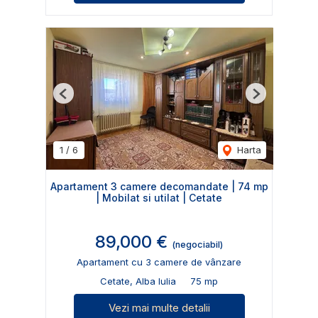
Previous
Next
1
/
6
Harta
Apartament 3 camere decomandate | 74 mp
| Mobilat si utilat | Cetate
89,000 €
(negociabil)
Apartament cu 3 camere de vânzare
Cetate, Alba Iulia
75 mp
Vezi mai multe detalii