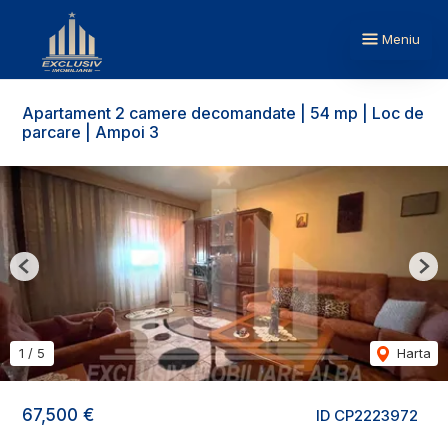
Meniu
Apartament 2 camere decomandate | 54 mp | Loc de
parcare | Ampoi 3
Previous
Nex
1
/
5
Harta
67,500 €
ID CP2223972