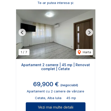
Te-ar putea interesa și:
Previous
Next
1
/
7
Harta
Apartament 2 camere | 45 mp | Renovat
complet | Cetate
69,900 €
(negociabil)
Apartament cu 2 camere de vânzare
Cetate, Alba Iulia
45 mp
Vezi mai multe detalii