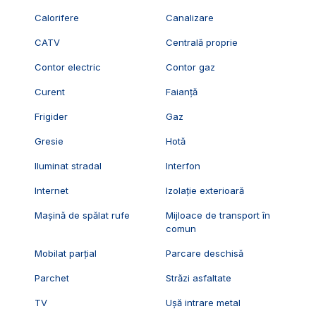
Calorifere
Canalizare
CATV
Centrală proprie
Contor electric
Contor gaz
Curent
Faianță
Frigider
Gaz
Gresie
Hotă
Iluminat stradal
Interfon
Internet
Izolație exterioară
Mașină de spălat rufe
Mijloace de transport în
comun
Mobilat parțial
Parcare deschisă
Parchet
Străzi asfaltate
TV
Ușă intrare metal