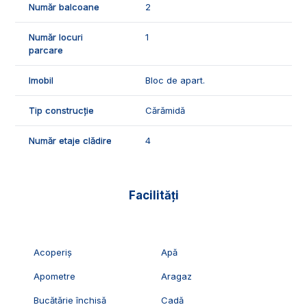
Număr balcoane
2
ID Exclusiv - 2223972
Număr locuri
1
parcare
Imobil
Bloc de apart.
Tip construcție
Cărămidă
Număr etaje clădire
4
Facilități
Acoperiș
Apă
Apometre
Aragaz
Bucătărie închisă
Cadă