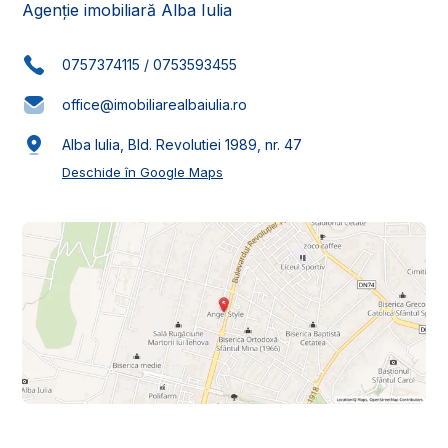
Agenție imobiliară Alba Iulia
0757374115
/
0753593455
office@imobiliarealbaiulia.ro
Alba Iulia, Bld. Revolutiei 1989, nr. 47
Deschide în Google Maps