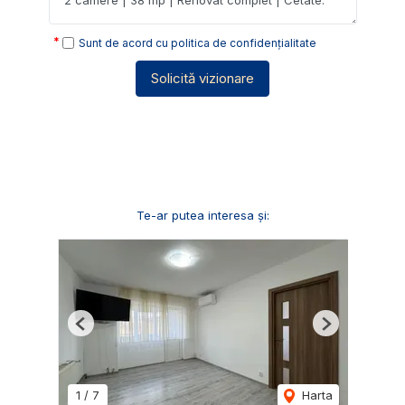
Sunt de acord cu
politica de confidențialitate
Solicită vizionare
Te-ar putea interesa și:
Previous
Next
1
/
7
Harta