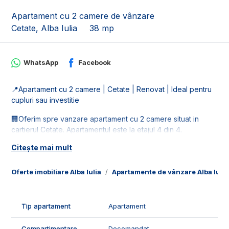
Apartament cu 2 camere de vânzare
Cetate, Alba Iulia
38 mp
WhatsApp
Facebook
📍Apartament cu 2 camere | Cetate | Renovat | Ideal pentru
cupluri sau investitie
🏢Oferim spre vanzare apartament cu 2 camere situat in
cartierul Cetate. Apartamentul este la etajul 4 din 4.
Citește mai mult
📐Locuinta este in suprafata utila de 38 mp, fiind compus din:
- 1 living open space cu bucatarie;
- 1 dormitor;
Oferte imobiliare Alba Iulia
Apartamente de vânzare Alba Iulia
- 1 hol;
- 1 baie.
Tip apartament
Apartament
✅Facilitatile si caracteristicile apartamentului:
- interfon.
Compartimentare
Decomandat