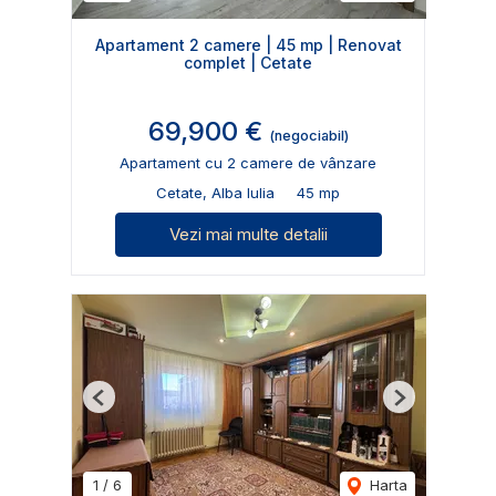
Apartament 2 camere | 45 mp | Renovat
complet | Cetate
69,900 €
(negociabil)
Apartament cu 2 camere de vânzare
Cetate, Alba Iulia
45 mp
Vezi mai multe detalii
Previous
Next
1
/
6
Harta