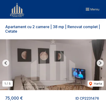
Meniu
Apartament cu 2 camere | 38 mp | Renovat complet |
Cetate
Previous
Nex
1
/
5
Harta
75,000 €
ID CP2231476