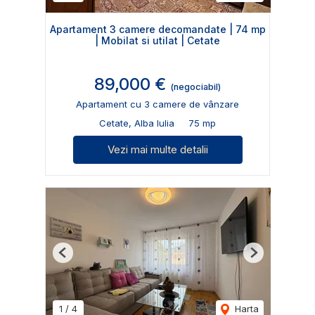
Apartament 3 camere decomandate | 74 mp
| Mobilat si utilat | Cetate
89,000 €
(negociabil)
Apartament cu 3 camere de vânzare
Cetate, Alba Iulia
75 mp
Vezi mai multe detalii
Previous
Next
1
/
4
Harta