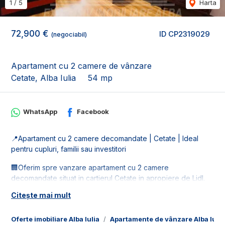
1
/
5
Harta
72,900 €
ID CP2319029
(negociabil)
Apartament cu 2 camere de vânzare
Cetate, Alba Iulia
54 mp
WhatsApp
Facebook
📍Apartament cu 2 camere decomandate | Cetate | Ideal
pentru cupluri, familii sau investitori
🏢Oferim spre vanzare apartament cu 2 camere
decomandate situat in cartierul Cetate in apropiere de Lidl.
Citește mai mult
📐Apartamentul este in suprafata utila de 54 mp, fiind
compus:
- 1 living;
Oferte imobiliare Alba Iulia
Apartamente de vânzare Alba Iulia