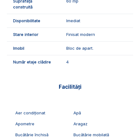
Suprafață
60 mp
vizionari, suntem disponibili pentru dumneavoastra, Echipa
construită
Exclusiv Imobiliare Alba!
Disponibilitate
Imediat
ID Exclusiv - 2319029
Stare interior
Finisat modern
Imobil
Bloc de apart.
Număr etaje clădire
4
Facilități
Aer condiționat
Apă
Apometre
Aragaz
Bucătărie închisă
Bucătărie mobilată