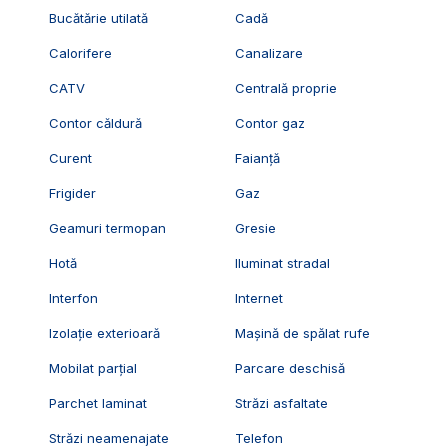
Bucătărie utilată
Cadă
Calorifere
Canalizare
CATV
Centrală proprie
Contor căldură
Contor gaz
Curent
Faianță
Frigider
Gaz
Geamuri termopan
Gresie
Hotă
Iluminat stradal
Interfon
Internet
Izolație exterioară
Mașină de spălat rufe
Mobilat parțial
Parcare deschisă
Parchet laminat
Străzi asfaltate
Străzi neamenajate
Telefon