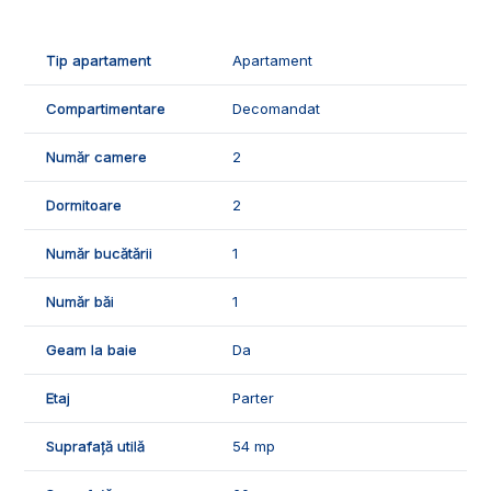
- 1 bucatarie;
- 1 dormitor;
- 1 baie;
Tip apartament
Apartament
- 1 hol;
Compartimentare
Decomandat
✅Facilitatile si caracteristicile apartamentului:
- loc de parcare;
Număr camere
2
- interfon.
🌡️Confortul termic al locuintei este asigurat de centrala
Dormitoare
2
termica proprie, geamurile termopan, usa metalica, izolatia
termica.
Număr bucătării
1
🛠️Apartamentul se vinde partial mobilat si utilat, dispune de
Număr băi
1
urmatoarele finisaje:
- gresie si faianta;
Geam la baie
Da
- parchet laminat;
- usi interioare celulare.
Etaj
Parter
🤝Recomandam aceasta proprietate clientilor care doresc un
apartament renovat in cartierul Cetate.
Suprafață utilă
54 mp
📞Pentru mai multe detalii sau pentru programarea unei