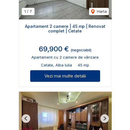
1
/
7
Harta
Apartament 2 camere | 45 mp | Renovat
complet | Cetate
69,900 €
(negociabil)
Apartament cu 2 camere de vânzare
Cetate, Alba Iulia
45 mp
Vezi mai multe detalii
Previous
Next