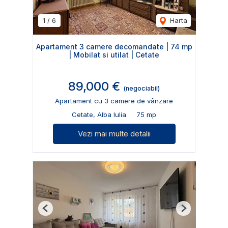
1
/
6
Harta
Apartament 3 camere decomandate | 74 mp
| Mobilat si utilat | Cetate
89,000 €
(negociabil)
Apartament cu 3 camere de vânzare
Cetate, Alba Iulia
75 mp
Vezi mai multe detalii
Previous
Next