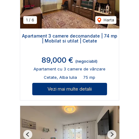
1
/
6
Harta
Apartament 3 camere decomandate | 74 mp
| Mobilat si utilat | Cetate
89,000 €
(negociabil)
Apartament cu 3 camere de vânzare
Cetate, Alba Iulia
75 mp
Vezi mai multe detalii
Previous
Next