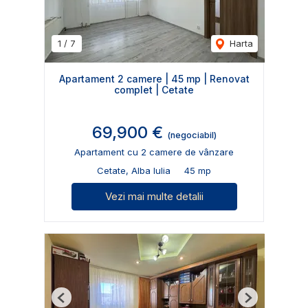
1
/
7
Harta
Apartament 2 camere | 45 mp | Renovat
complet | Cetate
69,900 €
(negociabil)
Apartament cu 2 camere de vânzare
Cetate, Alba Iulia
45 mp
Vezi mai multe detalii
Previous
Next