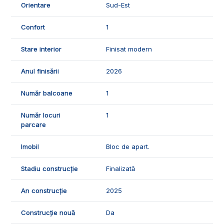
Orientare
Sud-Est
vizionari, suntem disponibili pentru dumneavostra, Echipa
Exclusiv Imobiliare Alba!
Confort
1
ID Exclusiv - 2937612
Stare interior
Finisat modern
Anul finisării
2026
Număr balcoane
1
Număr locuri
1
parcare
Imobil
Bloc de apart.
Stadiu construcție
Finalizată
An construcție
2025
Construcție nouă
Da