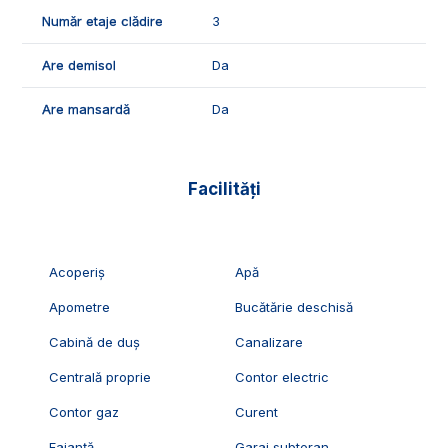
Număr etaje clădire
3
Are demisol
Da
Are mansardă
Da
Facilități
Acoperiș
Apă
Apometre
Bucătărie deschisă
Cabină de duș
Canalizare
Centrală proprie
Contor electric
Contor gaz
Curent
Faianță
Garaj subteran