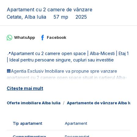
Apartament cu 2 camere de vânzare
Cetate, Alba Iulia
57 mp
2025
WhatsApp
Facebook
📍Apartament cu 2 camere open space | Alba-Micesti | Etaj 1
| Ideal pentru persoane singure, cupluri sau investitie
🏢Agentia Exclusiv Imobiliare va propune spre vanzare
apartament cu 2 camere open space situat in cartierul Alba-
Micesti. Imobilul este la etaj intermediar, este la etajul 1, intr-un
Citește mai mult
bloc nou.
📐Locuinta este in suprafata de 57 mp utili, fiind compusa din:
Oferte imobiliare Alba Iulia
Apartamente de vânzare Alba Iulia
- 1 living cu bucatarie open space;
- 1 dormitor;
- 1 hol;
Tip apartament
Apartament
- 1 baie;
- 1 balcon.
Compartimentare
Decomandat