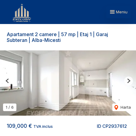
Meniu
Apartament 2 camere | 57 mp | Etaj 1 | Garaj
Subteran | Alba-Micesti
Previous
Nex
1
/
6
Harta
109,000 €
ID CP2937612
TVA inclus