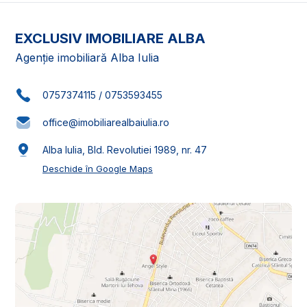
EXCLUSIV IMOBILIARE ALBA
Agenție imobiliară Alba Iulia
0757374115
/
0753593455
office@imobiliarealbaiulia.ro
Alba Iulia, Bld. Revolutiei 1989, nr. 47
Deschide în Google Maps