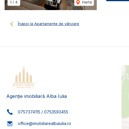
1
/
4
Harta
Înapoi la Apartamente de vânzare
Agenție imobiliară Alba Iulia
0757374115
/
0753593455
office@imobiliarealbaiulia.ro