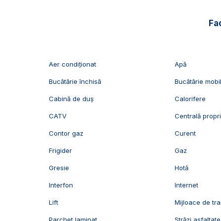
- usi interioare celulare.
Fac
🤝Recomandam aceasta proprietate clientilor care dor
integral in cartierul Cetate.
📞Pentru mai multe detalii sau pentru programarea unei 
Aer condiționat
Apă
Exclusiv Imobiliare Alba!
Bucătărie închisă
Bucătărie mobi
ID Exclusiv - 2938314
Cabină de duș
Calorifere
CATV
Centrală propr
Contor gaz
Curent
Frigider
Gaz
Gresie
Hotă
Interfon
Internet
Lift
Mijloace de tr
Parchet laminat
Străzi asfaltate