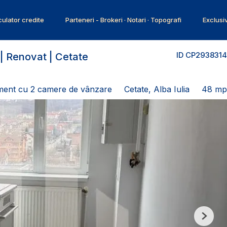
ulator credite
Parteneri - Brokeri · Notari · Topografi
Exclusi
ID CP2938314
 Renovat | Cetate
ment cu 2 camere de vânzare
Cetate, Alba Iulia
48 mp
Next