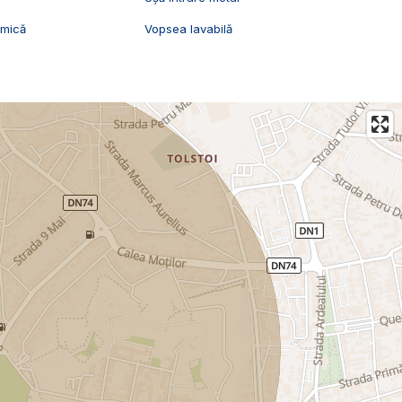
amică
Vopsea lavabilă