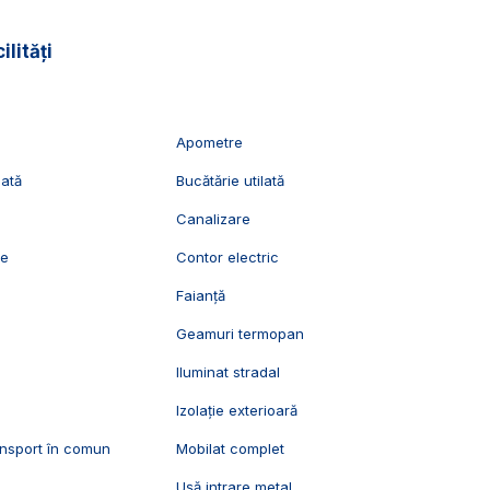
ilități
esc un apartament cu 2 camere decomandate, renovat
vizionari, suntem disponibili pentru dumneavostra, Echipa
Apometre
lată
Bucătărie utilată
Canalizare
ie
Contor electric
Faianță
Geamuri termopan
Iluminat stradal
Izolație exterioară
ansport în comun
Mobilat complet
Ușă intrare metal