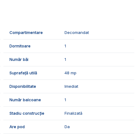
sa din:
Compartimentare
Decomandat
Dormitoare
1
Număr băi
1
Suprafață utilă
48 mp
Disponibilitate
Imediat
amurile termopan tripane, usa metalica, izolatia termica, aer
Număr balcoane
1
Stadiu construcție
Finalizată
rmatoarele finisaje:
Are pod
Da