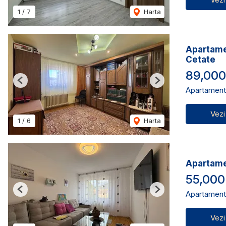
1
/
7
Harta
Apartamen
Cetate
89,00
Previous
Next
Apartament
Vezi
1
/
6
Harta
Apartamen
55,000
Apartament
Previous
Next
Vezi