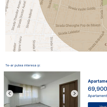
Te-ar putea interesa și:
Apartame
69,90
Apartament
Previous
Next
Vezi