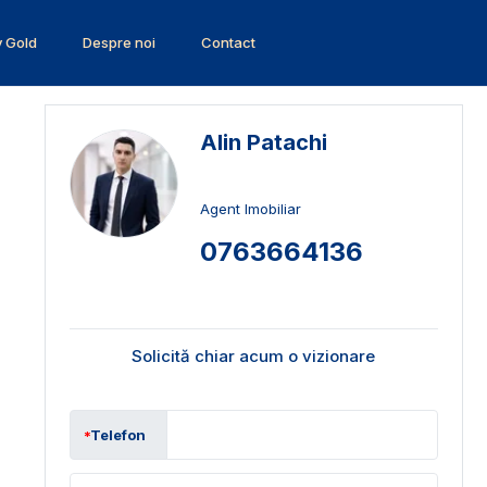
v Gold
Despre noi
Contact
Alin Patachi
Agent Imobiliar
0763664136
Solicită chiar acum o vizionare
Telefon