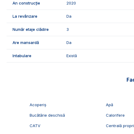
An construcție
2020
ID Exclusiv - 3083036
La revânzare
Da
Număr etaje clădire
3
Are mansardă
Da
Intabulare
Există
Fac
Acoperiș
Apă
Bucătărie deschisă
Calorifere
CATV
Centrală propr