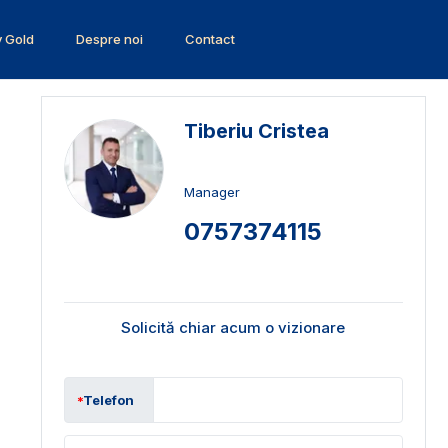
v Gold
Despre noi
Contact
Tiberiu Cristea
Manager
0757374115
Solicită chiar acum o vizionare
Telefon