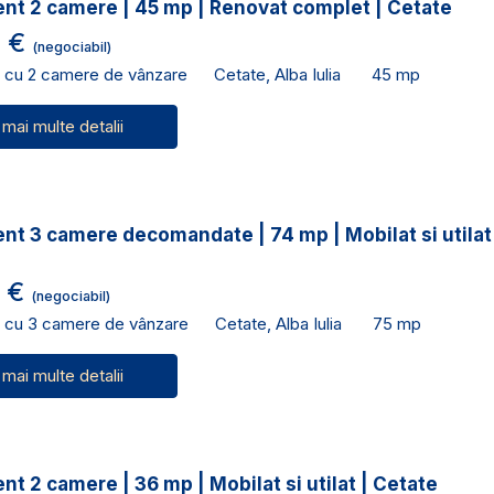
nt 2 camere | 45 mp | Renovat complet | Cetate
0 €
(negociabil)
 cu 2 camere de vânzare
Cetate, Alba Iulia
45 mp
 mai multe detalii
t 3 camere decomandate | 74 mp | Mobilat si utilat
0 €
(negociabil)
 cu 3 camere de vânzare
Cetate, Alba Iulia
75 mp
 mai multe detalii
t 2 camere | 36 mp | Mobilat si utilat | Cetate