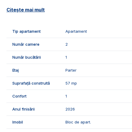
📐Imobilul este in suprafata de 61 mp, fiind compus din:
Citește mai mult
- 1 living cu bucatarie inclusa;
- 1 dormitor;
- 1 hol;
Tip apartament
Apartament
- 1 baie;
- 1 balcon.
Număr camere
2
✅Facilitatile si caracteristicile apartamentului:
Număr bucătării
1
- acoperis;
- interfon.
Etaj
Parter
- magazine in apropiere.
Suprafață construită
57 mp
🌡️Confortul termic este asigurat de centrala termica pro
Confort
1
🛠️Apartamentul se vinde nemobilat.
Anul finisării
2026
🤝Recomandam aceasta proprietate clientilor care dores
📞Pentru mai multe detalii sau pentru programarea unei 
Imobil
Bloc de apart.
Echipa Exclusiv Imobiliare Alba!