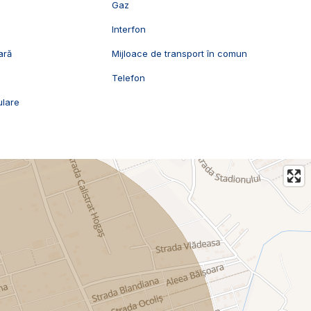
Gaz
l
Interfon
ară
Mijloace de transport în comun
Telefon
ulare