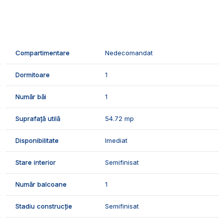
Compartimentare
Nedecomandat
Dormitoare
1
Număr băi
1
Suprafață utilă
54.72 mp
Disponibilitate
Imediat
prie, geamuri termopan, usa metalica, izolatia termica.
Stare interior
Semifinisat
Număr balcoane
1
c un apartament in bloc nou, intre Alba-Micesti.
vizionari, suntem disponibili pentru dumneavoastra,
Stadiu construcție
Semifinisat