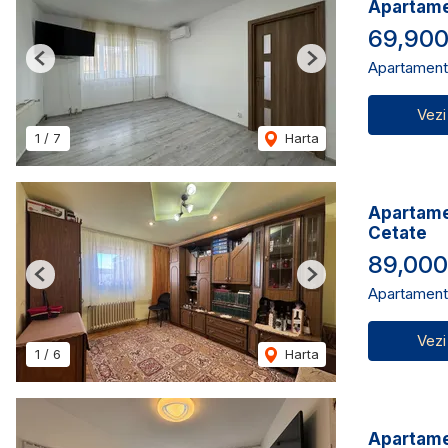
Apartame
69,90
Apartament
Previous
Next
Vezi
1
/
7
Harta
Apartamen
Cetate
89,00
Previous
Next
Apartament
Vezi
1
/
6
Harta
Apartamen