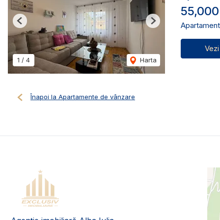
55,000
Apartament
Previous
Next
Vezi
1
/
4
Harta
Înapoi la Apartamente de vânzare