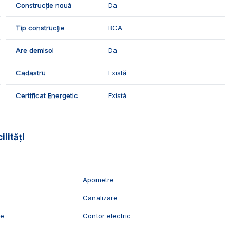
Construcție nouă
Da
Tip construcție
BCA
Are demisol
Da
Cadastru
Există
Certificat Energetic
Există
ilități
Apometre
Canalizare
ie
Contor electric