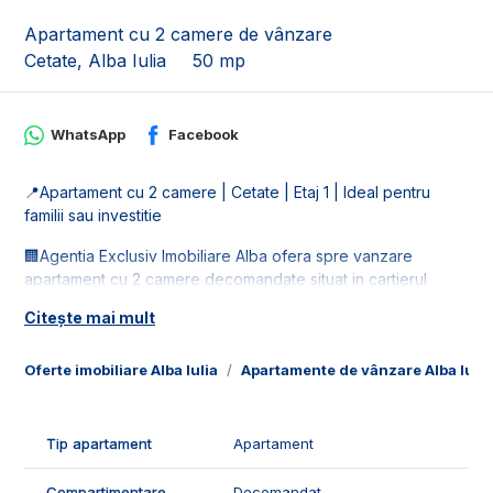
Apartament cu 2 camere de vânzare
Cetate, Alba Iulia
50 mp
WhatsApp
Facebook
📍Apartament cu 2 camere | Cetate | Etaj 1 | Ideal pentru
familii sau investitie
🏢Agentia Exclusiv Imobiliare Alba ofera spre vanzare
apartament cu 2 camere decomandate situat in cartierul
Cetate. Imobilul este la etajul 1 al unui bloc cu 4 etaje.
Citește mai mult
📐Locuinta este in suprafata utila de 50 mp, fiind compusa
din:
Oferte imobiliare Alba Iulia
Apartamente de vânzare Alba Iulia
- 1 living;
- 1 bucatarie;
- 1 dormitor;
Tip apartament
Apartament
- 1 debara;
- 1 baie;
Compartimentare
Decomandat