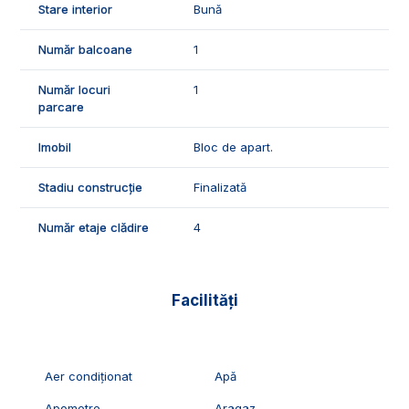
Stare interior
Bună
ID Exclusiv - 3087719
Număr balcoane
1
Număr locuri
1
parcare
Imobil
Bloc de apart.
Stadiu construcție
Finalizată
Număr etaje clădire
4
Facilități
Aer condiționat
Apă
Apometre
Aragaz