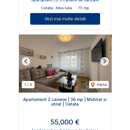
Cetate, Alba Iulia
75 mp
Vezi mai multe detalii
Previous
Next
1
/
4
Harta
Apartament 2 camere | 36 mp | Mobilat si
utilat | Cetate
55,000 €