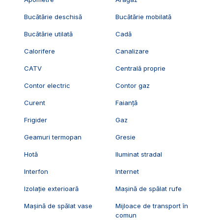
Bucătărie deschisă
Bucătărie mobilată
Bucătărie utilată
Cadă
Calorifere
Canalizare
CATV
Centrală proprie
Contor electric
Contor gaz
Curent
Faianță
Frigider
Gaz
Geamuri termopan
Gresie
Hotă
Iluminat stradal
Interfon
Internet
Izolație exterioară
Mașină de spălat rufe
Mașină de spălat vase
Mijloace de transport în
comun