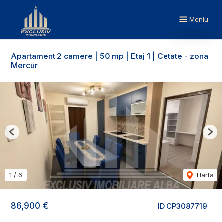
Meniu
Apartament 2 camere | 50 mp | Etaj 1 | Cetate - zona
Mercur
Previous
Nex
1
/
6
Harta
86,900 €
ID CP3087719