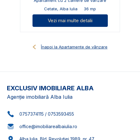
Apartament cu 2 camere de vânzare
Cetate, Alba Iulia
36 mp
Vezi mai multe detalii
Înapoi la Apartamente de vânzare
EXCLUSIV IMOBILIARE ALBA
Agenție imobiliară Alba Iulia
0757374115
/
0753593455
office@imobiliarealbaiulia.ro
Alba Iulia, Bld. Revolutiei 1989, nr. 47