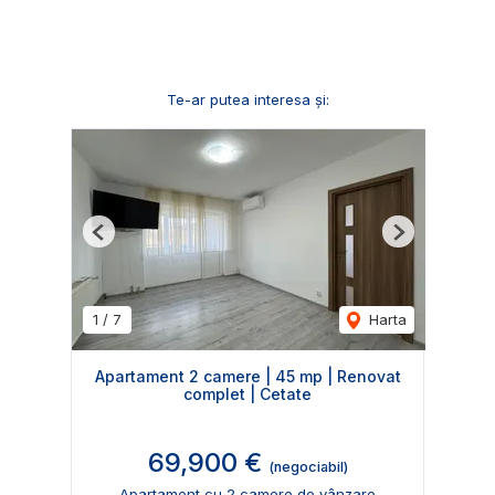
Te-ar putea interesa și:
Previous
Next
1
/
7
Harta
Apartament 2 camere | 45 mp | Renovat
complet | Cetate
69,900 €
(negociabil)
Apartament cu 2 camere de vânzare