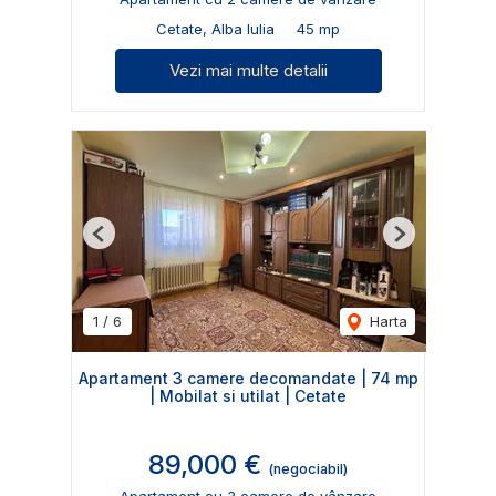
Cetate, Alba Iulia
45 mp
Vezi mai multe detalii
Previous
Next
1
/
6
Harta
Apartament 3 camere decomandate | 74 mp
| Mobilat si utilat | Cetate
89,000 €
(negociabil)
Apartament cu 3 camere de vânzare