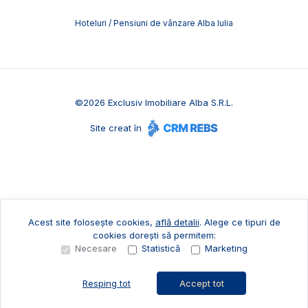
Hoteluri / Pensiuni de vânzare Alba Iulia
©
2026
Exclusiv Imobiliare Alba S.R.L.
Site creat în
Acest site folosește cookies,
află detalii
.
Alege ce tipuri de
cookies dorești să permitem:
Necesare
Statistică
Marketing
Resping tot
Accept tot
Sună acum
Solicită vizionare