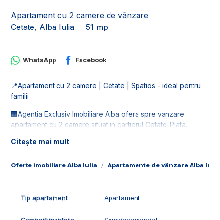
Apartament cu 2 camere de vânzare
Cetate, Alba Iulia
51 mp
WhatsApp
Facebook
📍Apartament cu 2 camere | Cetate | Spatios - ideal pentru
familii
🏢Agentia Exclusiv Imobiliare Alba ofera spre vanzare
apartament cu 2 camere situat in cartierul Cetate-Piata.
Apartamentul este la etajul 4 din 4.
Citește mai mult
📐Locuinta este in suprafata utila de 51 mp, fiind compus din:
- 1 living;
Oferte imobiliare Alba Iulia
Apartamente de vânzare Alba Iulia
- 1 bucatarie;
- 1 dormitor;
- 1 hol;
Tip apartament
Apartament
- 1 baie;
- 1 balcon.
Compartimentare
Semidecomandat