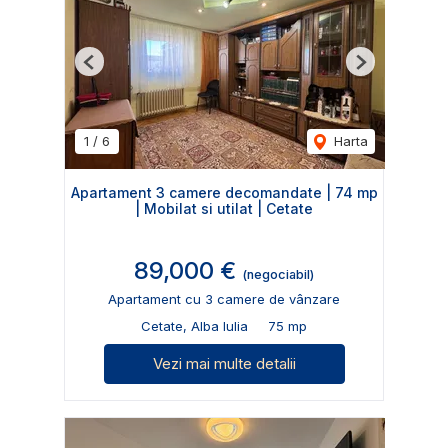
Previous
Next
1
/
6
Harta
Apartament 3 camere decomandate | 74 mp
| Mobilat si utilat | Cetate
89,000 €
(negociabil)
Apartament cu 3 camere de vânzare
Cetate, Alba Iulia
75 mp
Vezi mai multe detalii