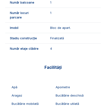
Număr balcoane
1
ID Exclusiv - 3096835
Număr locuri
1
parcare
Imobil
Bloc de apart.
Stadiu construcție
Finalizată
Număr etaje clădire
4
Facilități
Apă
Apometre
Aragaz
Bucătărie deschisă
Bucătărie mobilată
Bucătărie utilată