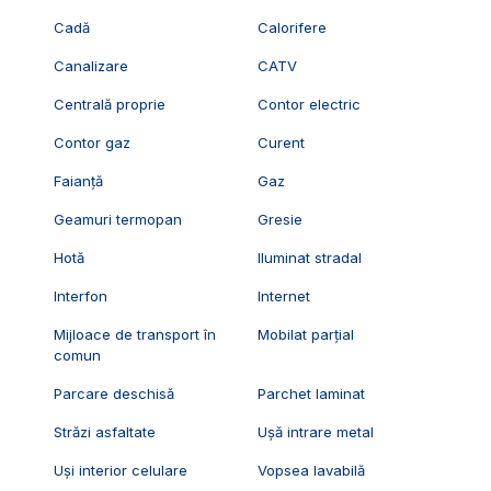
Cadă
Calorifere
Canalizare
CATV
Centrală proprie
Contor electric
Contor gaz
Curent
Faianță
Gaz
Geamuri termopan
Gresie
Hotă
Iluminat stradal
Interfon
Internet
Mijloace de transport în
Mobilat parțial
comun
Parcare deschisă
Parchet laminat
Străzi asfaltate
Ușă intrare metal
Uși interior celulare
Vopsea lavabilă