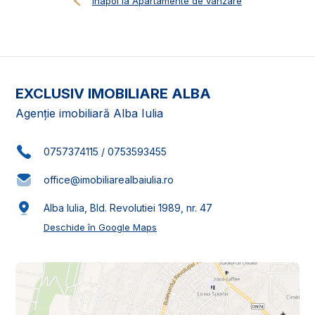
Înapoi la Apartamente de vânzare
EXCLUSIV IMOBILIARE ALBA
Agenție imobiliară Alba Iulia
0757374115
/
0753593455
office@imobiliarealbaiulia.ro
Alba Iulia, Bld. Revolutiei 1989, nr. 47
Deschide în Google Maps