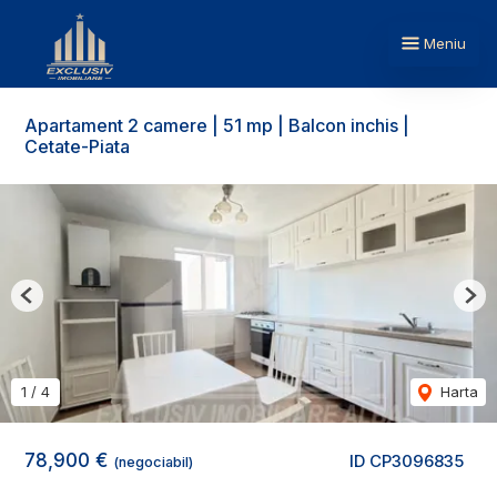
Meniu
Apartament 2 camere | 51 mp | Balcon inchis |
Cetate-Piata
Previous
Nex
1
/
4
Harta
78,900 €
ID CP3096835
(negociabil)