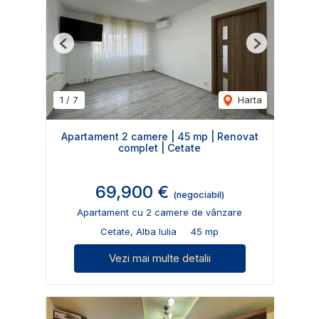
Previous
Next
1
/
7
Harta
Apartament 2 camere | 45 mp | Renovat
complet | Cetate
69,900 €
(negociabil)
Apartament cu 2 camere de vânzare
Cetate, Alba Iulia
45 mp
Vezi mai multe detalii