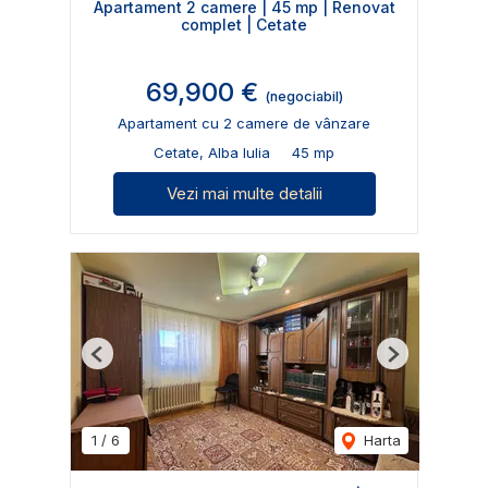
Apartament 2 camere | 45 mp | Renovat
complet | Cetate
69,900 €
(negociabil)
Apartament cu 2 camere de vânzare
Cetate, Alba Iulia
45 mp
Vezi mai multe detalii
Previous
Next
1
/
6
Harta