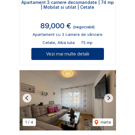
Apartament 3 camere decomandate | 74 mp
| Mobilat si utilat | Cetate
89,000 €
(negociabil)
Apartament cu 3 camere de vânzare
Cetate, Alba Iulia
75 mp
Vezi mai multe detalii
Previous
Next
1
/
4
Harta