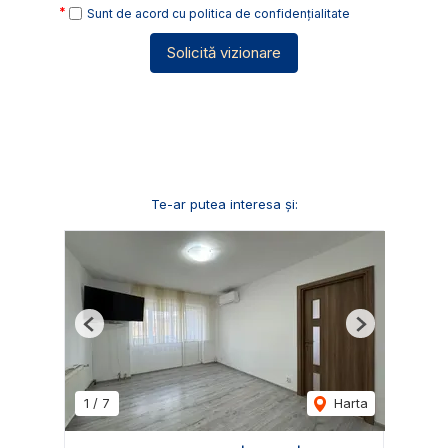
Sunt de acord cu
politica de confidențialitate
Solicită vizionare
Te-ar putea interesa și:
Previous
Next
1
/
7
Harta