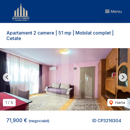
Meniu
Apartament 2 camere | 51 mp | Mobilat complet |
Cetate
Previous
Nex
1
/
5
Harta
71,900 €
ID CP3216304
(negociabil)