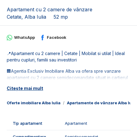
Apartament cu 2 camere de vânzare
Cetate, Alba Iulia
52 mp
WhatsApp
Facebook
📍Apartament cu 2 camere | Cetate | Mobilat si utilat | Ideal
pentru cupluri, familii sau investitori
🏢Agentia Exclusiv Imobiliare Alba va ofera spre vanzare
apartament cu 2 camere semidecomandate situat in cartierul
Cetate in zona Pietei. Apartamentul este la etajul 4 intr-un
Citește mai mult
bloc acoperit.
📐Locuinta este in suprafata utila de 51 mp, fiind compus din:
Oferte imobiliare Alba Iulia
Apartamente de vânzare Alba Iulia
- 1 living;
- 1 bucatarie;
- 1 dormitor;
Tip apartament
Apartament
- 1 hol;
- 1 baie cu geam;
Compartimentare
Semidecomandat