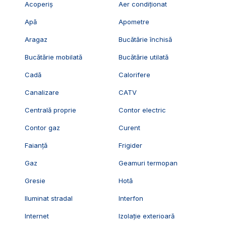
Acoperiș
Aer condiționat
Apă
Apometre
Aragaz
Bucătărie închisă
Bucătărie mobilată
Bucătărie utilată
Cadă
Calorifere
Canalizare
CATV
Centrală proprie
Contor electric
Contor gaz
Curent
Faianță
Frigider
Gaz
Geamuri termopan
Gresie
Hotă
Iluminat stradal
Interfon
Internet
Izolație exterioară