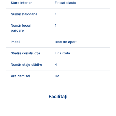
apropiere de Piata si scola Nr. 7.
Stare interior
Finisat clasic
📞Pentru mai multe detalii sau pentru programarea unei
Număr balcoane
1
vizionari, suntem disponibili pentru dumneavoastra, Echipa
Exclusiv Imobiliare Alba!
Număr locuri
1
parcare
ID Exclusiv - 3216304
Imobil
Bloc de apart.
Stadiu construcție
Finalizată
Număr etaje clădire
4
Are demisol
Da
Facilități