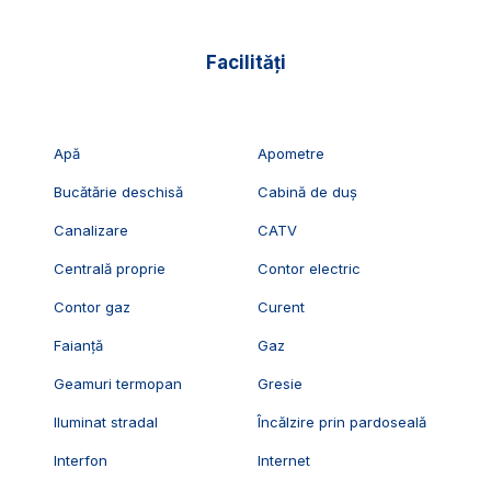
Facilități
Apă
Apometre
Bucătărie deschisă
Cabină de duș
Canalizare
CATV
Centrală proprie
Contor electric
Contor gaz
Curent
Faianță
Gaz
Geamuri termopan
Gresie
Iluminat stradal
Încălzire prin pardoseală
Interfon
Internet