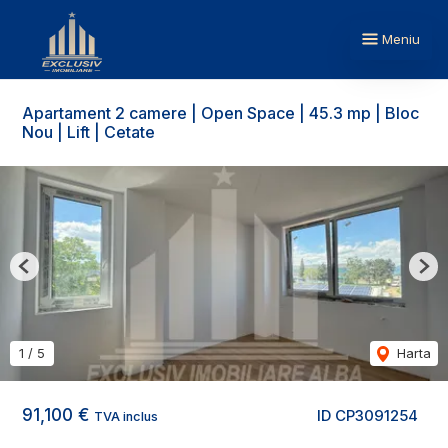
Meniu
Apartament 2 camere | Open Space | 45.3 mp | Bloc
Nou | Lift | Cetate
Previous
Nex
1
/
5
Harta
91,100 €
ID CP3091254
TVA inclus