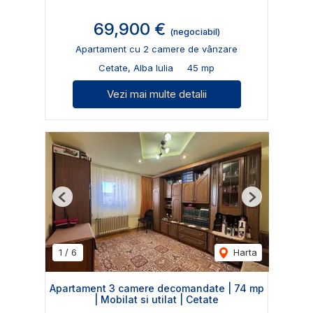
69,900 €
(negociabil)
Apartament cu 2 camere de vânzare
Cetate, Alba Iulia
45 mp
Vezi mai multe detalii
Previous
Next
1
/
6
Harta
Apartament 3 camere decomandate | 74 mp
| Mobilat si utilat | Cetate