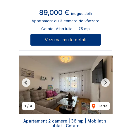
89,000 €
(negociabil)
Apartament cu 3 camere de vânzare
Cetate, Alba Iulia
75 mp
Vezi mai multe detalii
Previous
Next
1
/
4
Harta
Apartament 2 camere | 36 mp | Mobilat si
utilat | Cetate