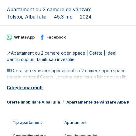
Apartament cu 2 camere de vânzare
Tolstoi, Alba Iulia
45.3 mp
2024
WhatsApp
Facebook
📍Apartament cu 2 camere open space | Cetate | Ideal
pentru cupluri, familii sau investitie
🏢Ofera spre vanzare apartament cu 2 camere open space
situat in cartierul Cetate. Locuinta este intr-un bloc nou cu lift.
Citește mai mult
📐Imobilul este in suprafata utila de 45.3 mp, fiind compus din:
- 1 living cu bucatarie open space;
- 1 dormitor;
Oferte imobiliare Alba Iulia
Apartamente de vânzare Alba Iulia
- 1 baie cu geam;
- 2 holuri;
- 1 debara;
Tip apartament
Apartament
- 1 balcon.
Compartimentare
Semidecomandat