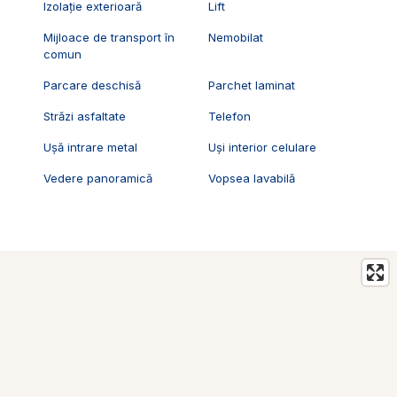
Izolație exterioară
Lift
Mijloace de transport în
Nemobilat
comun
Parcare deschisă
Parchet laminat
Străzi asfaltate
Telefon
Ușă intrare metal
Uși interior celulare
Vedere panoramică
Vopsea lavabilă