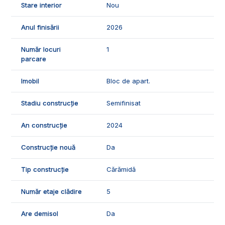
Stare interior
Nou
ID Exclusiv - 2981689
Anul finisării
2026
Număr locuri
1
parcare
Imobil
Bloc de apart.
Stadiu construcție
Semifinisat
An construcție
2024
Construcție nouă
Da
Tip construcție
Cărămidă
Număr etaje clădire
5
Are demisol
Da