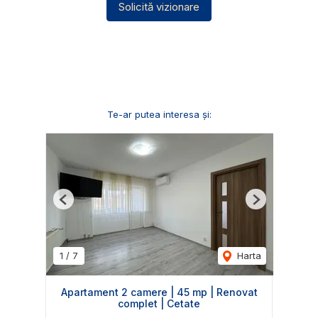
Solicită vizionare
Te-ar putea interesa și:
Previous
Next
1
/
7
Harta
Apartament 2 camere | 45 mp | Renovat
complet | Cetate