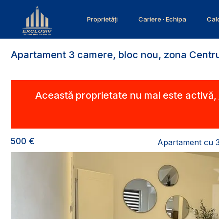
Proprietăți
Cariere · Echipa
Calc
Apartament 3 camere, bloc nou, zona Centru,
Această proprietate nu mai este activă,
500 €
Apartament cu 3