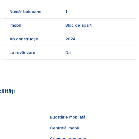
Număr balcoane
1
Imobil
Bloc de apart.
An construcție
2024
La revânzare
Da
ilități
Bucătărie mobilată
Centrală imobil
Geamuri termopan