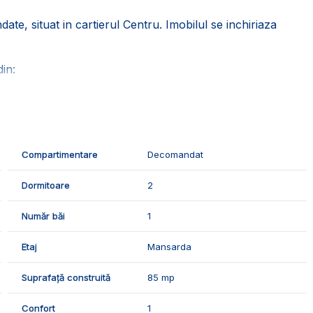
e, situat in cartierul Centru. Imobilul se inchiriaza
in:
Compartimentare
Decomandat
Dormitoare
2
ie, geamurile termopan, usa metalica, aer conditionat.
Număr băi
1
zionari, suntem disponibili pentru dumneavostra, Echipa
Etaj
Mansarda
Suprafață construită
85 mp
Confort
1