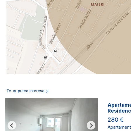
Te-ar putea interesa și:
Apartame
Residen
280 €
Apartament 
Previous
Next