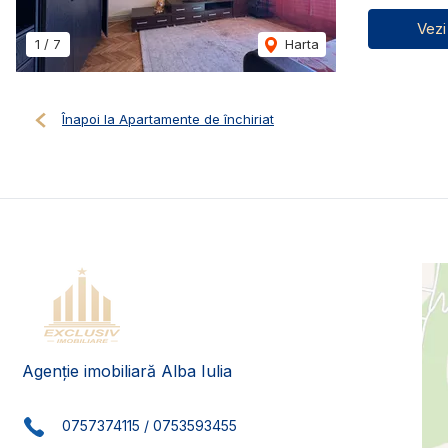
Vezi
1
/
7
Harta
Înapoi la Apartamente de închiriat
Agenție imobiliară Alba Iulia
0757374115
/
0753593455