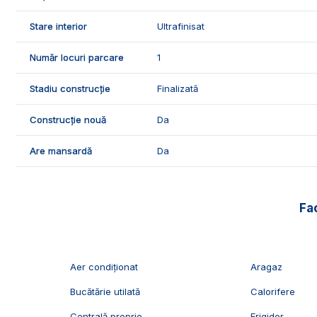
Stare interior
Ultrafinisat
Număr locuri parcare
1
Stadiu construcție
Finalizată
Construcție nouă
Da
Are mansardă
Da
Fac
Aer condiționat
Aragaz
Bucătărie utilată
Calorifere
Centrală proprie
Frigider