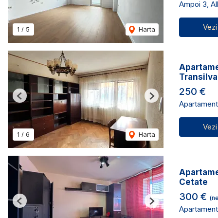
Ampoi 3, Alb
Vezi
1
/
5
Harta
Apartamen
Transilva
250 €
Previous
Next
Apartament 
Vezi
1
/
6
Harta
Apartame
Cetate
300 €
(ne
Previous
Next
Apartament 