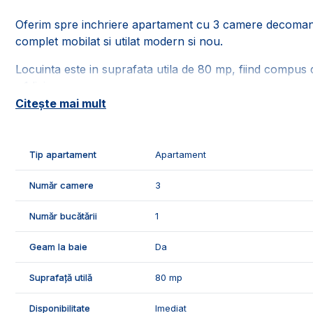
Oferim spre inchriere apartament cu 3 camere decomandat
complet mobilat si utilat modern si nou.
Locuinta este in suprafata utila de 80 mp, fiind compus d
- 1 living;
- 1 bucatarie;
Citește mai mult
- 2 dormitoare;
- 1 baie;
- 1 hol;
Tip apartament
Apartament
- 1 balcon;
- 1 loc parcare.
Număr camere
3
Confortul termic este asigurat de centrala termica propr
Număr bucătării
1
Pentru mai multe detalii sau pentru programarea unei vi
Geam la baie
Da
Exclusiv Imobiliare Alba!
Suprafață utilă
80 mp
Disponibilitate
Imediat