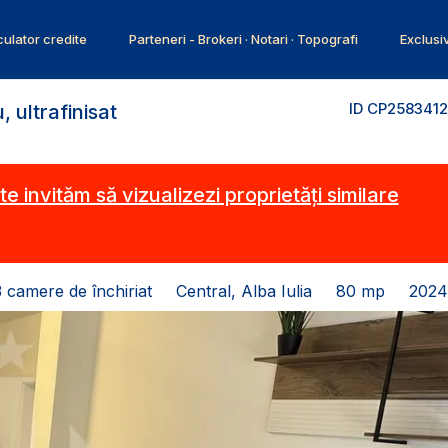
ulator credite
Parteneri - Brokeri · Notari · Topografi
Exclusi
ID CP2583412
 ultrafinisat
te invităm să vizualizezi proprietăți similare
 camere de închiriat
Central, Alba Iulia
80 mp
2024