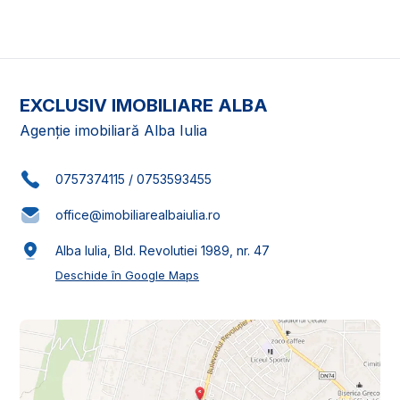
EXCLUSIV IMOBILIARE ALBA
Agenție imobiliară Alba Iulia
0757374115
/
0753593455
office@imobiliarealbaiulia.ro
Alba Iulia, Bld. Revolutiei 1989, nr. 47
Deschide în Google Maps