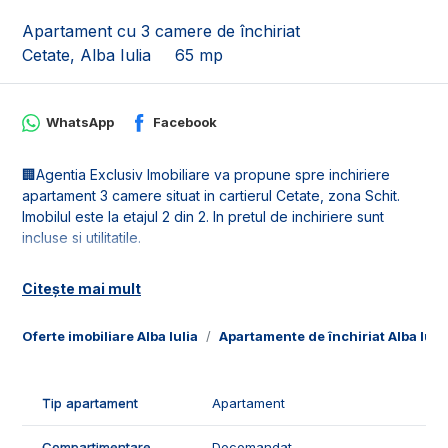
Apartament cu 3 camere de închiriat
Cetate, Alba Iulia
65 mp
WhatsApp
Facebook
🏢Agentia Exclusiv Imobiliare va propune spre inchiriere
apartament 3 camere situat in cartierul Cetate, zona Schit.
Imobilul este la etajul 2 din 2. In pretul de inchiriere sunt
incluse si utilitatile.
📐Locuinta este in suprafata de 65 mp utili, fiind compusa din:
Citește mai mult
- 1 living;
- 1 bucatarie;
Oferte imobiliare Alba Iulia
Apartamente de închiriat Alba Iuli
- 2 dormitoare;
- 1 hol;
- 1 baie.
Tip apartament
Apartament
✅Facilitatile si caracteristicile apartamentului:
- loc de parcare;
Compartimentare
Decomandat