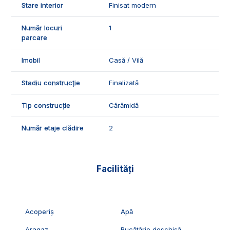
Stare interior
Finisat modern
Număr locuri
1
parcare
Imobil
Casă / Vilă
Stadiu construcție
Finalizată
Tip construcție
Cărămidă
Număr etaje clădire
2
Facilități
Acoperiș
Apă
Aragaz
Bucătărie deschisă