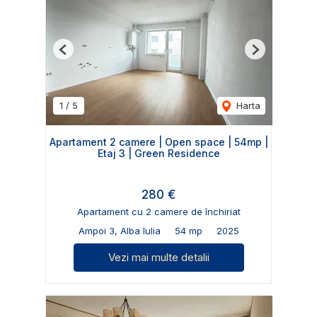
Previous
Next
1
/
5
Harta
Apartament 2 camere | Open space | 54mp |
Etaj 3 | Green Residence
280 €
Apartament cu 2 camere de închiriat
Ampoi 3, Alba Iulia
54 mp
2025
Vezi mai multe detalii