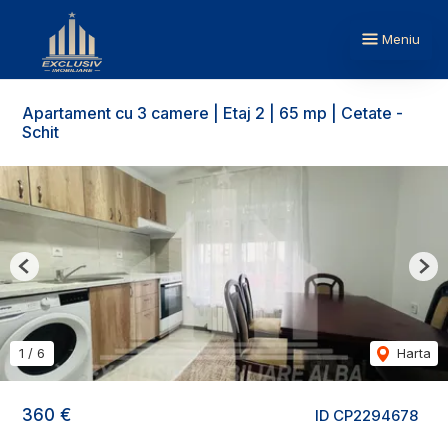
Meniu
Apartament cu 3 camere | Etaj 2 | 65 mp | Cetate -
Schit
Previous
Nex
1
/
6
Harta
360 €
ID CP2294678