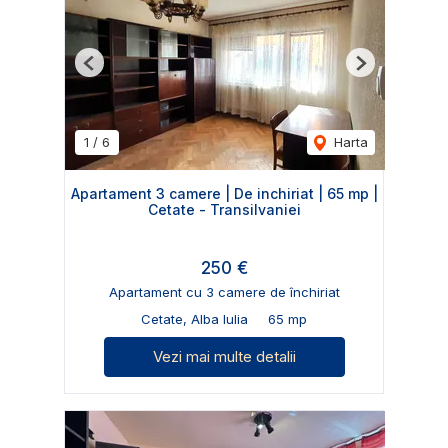
Previous
Next
1
/
6
Harta
Apartament 3 camere | De inchiriat | 65 mp |
Cetate - Transilvaniei
250 €
Apartament cu 3 camere de închiriat
Cetate, Alba Iulia
65 mp
Vezi mai multe detalii