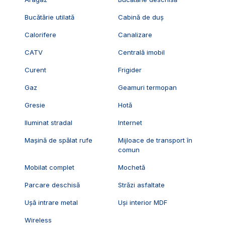
Bucătărie utilată
Cabină de duș
Calorifere
Canalizare
CATV
Centrală imobil
Curent
Frigider
Gaz
Geamuri termopan
Gresie
Hotă
Iluminat stradal
Internet
Mașină de spălat rufe
Mijloace de transport în
comun
Mobilat complet
Mochetă
Parcare deschisă
Străzi asfaltate
Ușă intrare metal
Uși interior MDF
Wireless