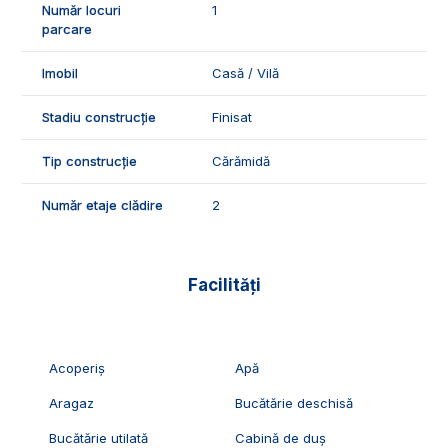
Număr locuri
1
parcare
Imobil
Casă / Vilă
Stadiu construcție
Finisat
Tip construcție
Cărămidă
Număr etaje clădire
2
Facilități
Acoperiș
Apă
Aragaz
Bucătărie deschisă
Bucătărie utilată
Cabină de duș