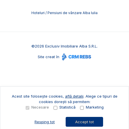
Hoteluri / Pensiuni de vânzare Alba Iulia
©
2026
Exclusiv Imobiliare Alba S.R.L.
Site creat în
Acest site folosește cookies,
află detalii
.
Alege ce tipuri de
cookies dorești să permitem:
Necesare
Statistică
Marketing
Resping tot
Accept tot
Sună acum
Solicită vizionare