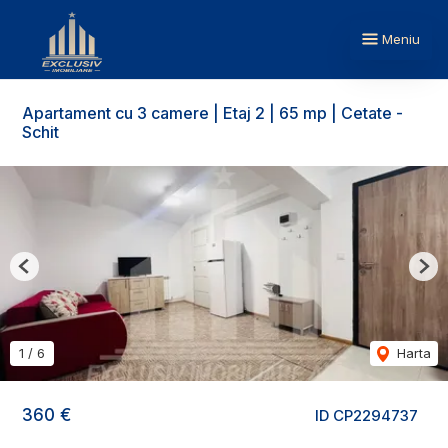
Meniu
Apartament cu 3 camere | Etaj 2 | 65 mp | Cetate -
Schit
Previous
Nex
1
/
6
Harta
360 €
ID CP2294737