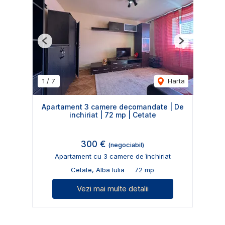
Previous
Next
1
/
7
Harta
Apartament 3 camere decomandate | De
inchiriat | 72 mp | Cetate
300 €
(negociabil)
Apartament cu 3 camere de închiriat
Cetate, Alba Iulia
72 mp
Vezi mai multe detalii