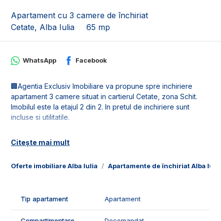
Apartament cu 3 camere de închiriat
Cetate, Alba Iulia
65 mp
WhatsApp
Facebook
🏢Agentia Exclusiv Imobiliare va propune spre inchiriere
apartament 3 camere situat in cartierul Cetate, zona Schit.
Imobilul este la etajul 2 din 2. In pretul de inchiriere sunt
incluse si utilitatile.
📐Locuinta este in suprafata de 65 mp utili, fiind compusa din:
Citește mai mult
- 1 living;
- 1 bucatarie;
Oferte imobiliare Alba Iulia
Apartamente de închiriat Alba Iuli
- 2 dormitoare;
- 1 hol;
- 1 baie.
Tip apartament
Apartament
✅Facilitatile si caracteristicile apartamentului:
- loc de parcare;
Compartimentare
Decomandat