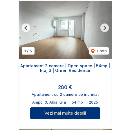
Previous
Next
1
/
5
Harta
Apartament 2 camere | Open space | 54mp |
Etaj 3 | Green Residence
280 €
Apartament cu 2 camere de închiriat
Ampoi 3, Alba Iulia
54 mp
2025
Vezi mai multe detalii