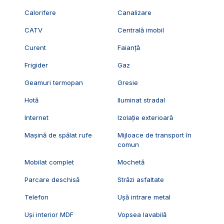
Calorifere
Canalizare
CATV
Centrală imobil
Curent
Faianță
Frigider
Gaz
Geamuri termopan
Gresie
Hotă
Iluminat stradal
Internet
Izolație exterioară
Mașină de spălat rufe
Mijloace de transport în
comun
Mobilat complet
Mochetă
Parcare deschisă
Străzi asfaltate
Telefon
Ușă intrare metal
Uși interior MDF
Vopsea lavabilă