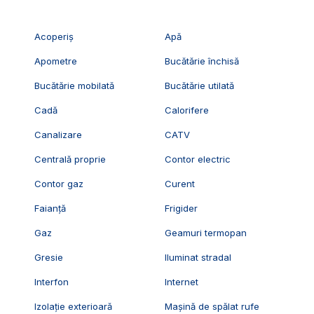
Acoperiș
Apă
Apometre
Bucătărie închisă
Bucătărie mobilată
Bucătărie utilată
Cadă
Calorifere
Canalizare
CATV
Centrală proprie
Contor electric
Contor gaz
Curent
Faianță
Frigider
Gaz
Geamuri termopan
Gresie
Iluminat stradal
Interfon
Internet
Izolație exterioară
Mașină de spălat rufe