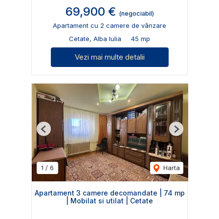
69,900 €
(negociabil)
Apartament cu 2 camere de vânzare
Cetate, Alba Iulia
45 mp
Vezi mai multe detalii
Previous
Next
1
/
6
Harta
Apartament 3 camere decomandate | 74 mp
| Mobilat si utilat | Cetate