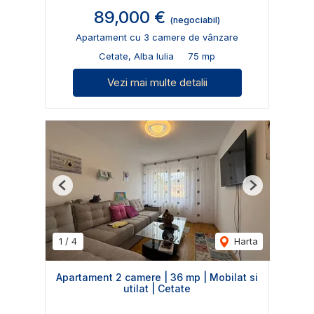
89,000 €
(negociabil)
Apartament cu 3 camere de vânzare
Cetate, Alba Iulia
75 mp
Vezi mai multe detalii
Previous
Next
1
/
4
Harta
Apartament 2 camere | 36 mp | Mobilat si
utilat | Cetate