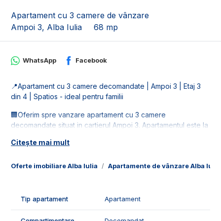
Apartament cu 3 camere de vânzare
Ampoi 3, Alba Iulia
68 mp
WhatsApp
Facebook
📍Apartament cu 3 camere decomandate | Ampoi 3 | Etaj 3
din 4 | Spatios - ideal pentru familii
🏢Oferim spre vanzare apartament cu 3 camere
decomandate situat in cartierul Ampoi 3. Apartamentul este la
etajul 3 din 4.
Citește mai mult
📐Locuinta este in suprafata utila de 68 mp, fiind compus din:
- 1 living;
Oferte imobiliare Alba Iulia
Apartamente de vânzare Alba Iulia
- 1 bucatarie;
- 2 dormitoare;
- 1 hol;
Tip apartament
Apartament
- 2 bai;
- 1 balcon.
Compartimentare
Decomandat