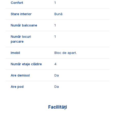
Confort
1
Exclusiv Imobiliare Alba!
Stare interior
Bună
ID Exclusiv - 2573536
Număr balcoane
1
Număr locuri
1
parcare
Imobil
Bloc de apart.
Număr etaje clădire
4
Are demisol
Da
Are pod
Da
Facilități