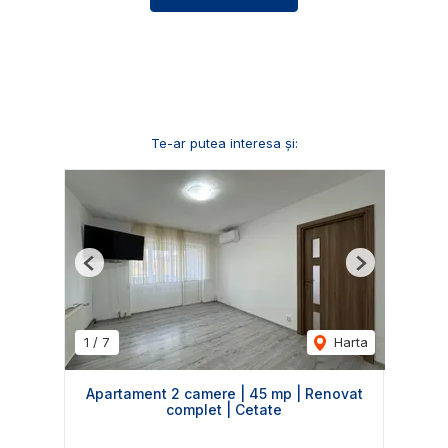
Te-ar putea interesa și:
Previous
Next
1
/
7
Harta
Apartament 2 camere | 45 mp | Renovat
complet | Cetate