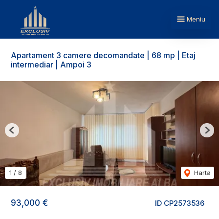
Meniu
Apartament 3 camere decomandate | 68 mp | Etaj
intermediar | Ampoi 3
Previous
Nex
1
/
8
Harta
93,000 €
ID CP2573536