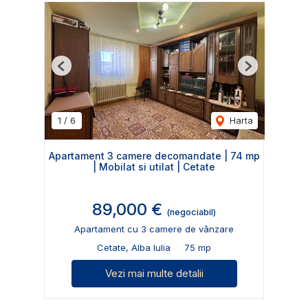
Previous
Next
1
/
6
Harta
Apartament 3 camere decomandate | 74 mp
| Mobilat si utilat | Cetate
89,000 €
(negociabil)
Apartament cu 3 camere de vânzare
Cetate, Alba Iulia
75 mp
Vezi mai multe detalii