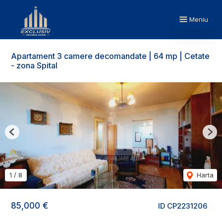
Meniu
Apartament 3 camere decomandate | 64 mp | Cetate
- zona Spital
Previous
Nex
1
/
8
Harta
85,000 €
ID CP2231206