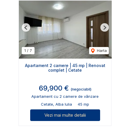
Previous
Next
1
/
7
Harta
Apartament 2 camere | 45 mp | Renovat
complet | Cetate
69,900 €
(negociabil)
Apartament cu 2 camere de vânzare
Cetate, Alba Iulia
45 mp
Vezi mai multe detalii