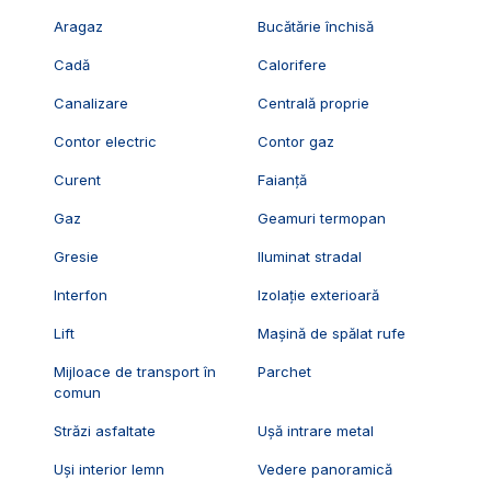
Aragaz
Bucătărie închisă
Cadă
Calorifere
Canalizare
Centrală proprie
Contor electric
Contor gaz
Curent
Faianță
Gaz
Geamuri termopan
Gresie
Iluminat stradal
Interfon
Izolație exterioară
Lift
Mașină de spălat rufe
Mijloace de transport în
Parchet
comun
Străzi asfaltate
Ușă intrare metal
Uși interior lemn
Vedere panoramică