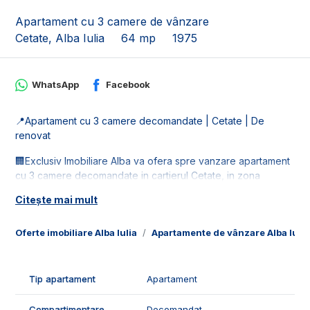
Apartament cu 3 camere de vânzare
Cetate, Alba Iulia
64 mp
1975
WhatsApp
Facebook
📍Apartament cu 3 camere decomandate | Cetate | De
renovat
🏢Exclusiv Imobiliare Alba va ofera spre vanzare apartament
cu 3 camere decomandate in cartierul Cetate, in zona
Bulevardului Transilvaniei. Imobilul este la etaj 7/10.
Citește mai mult
📐Locuinta este in suprafata utila de 64 mp, fiind compus din:
- 1 living;
Oferte imobiliare Alba Iulia
Apartamente de vânzare Alba Iulia
- 1 bucatarie;
- 2 dormitoare;
- 1 hol;
Tip apartament
Apartament
- 1 bai;
- 1 balcon.
Compartimentare
Decomandat