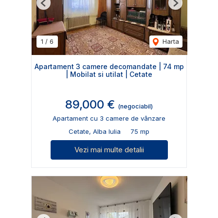
Previous
Next
1
/
6
Harta
Apartament 3 camere decomandate | 74 mp
| Mobilat si utilat | Cetate
89,000 €
(negociabil)
Apartament cu 3 camere de vânzare
Cetate, Alba Iulia
75 mp
Vezi mai multe detalii