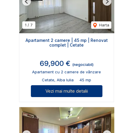
Previous
Next
1
/
7
Harta
Apartament 2 camere | 45 mp | Renovat
complet | Cetate
69,900 €
(negociabil)
Apartament cu 2 camere de vânzare
Cetate, Alba Iulia
45 mp
Vezi mai multe detalii