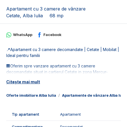
Apartament cu 3 camere de vânzare
Cetate, Alba Iulia
68 mp
WhatsApp
Facebook
📍Apartament cu 3 camere decomandate | Cetate | Mobilat |
Ideal pentru familii
🏢Oferim spre vanzare apartament cu 3 camere
decomandate situat in cartierul Cetate in zona Mercur-
Stadion. Apartamentul este la etajul 4 din 4.
Citește mai mult
📐Locuinta este in suprafata utila de 68 mp, fiind compusa
din:
Oferte imobiliare Alba Iulia
Apartamente de vânzare Alba Iulia
- 1 living;
- 1 bucatarie;
- 1 hol;
Tip apartament
Apartament
- 2 dormitoare;
- 1 baie;
Compartimentare
Decomandat