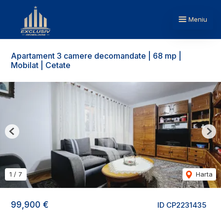
Meniu
Apartament 3 camere decomandate | 68 mp |
Mobilat | Cetate
Previous
Nex
1
/
7
Harta
99,900 €
ID CP2231435