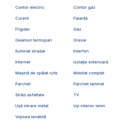
Contor electric
Contor gaz
Curent
Faianță
Frigider
Gaz
Geamuri termopan
Gresie
Iluminat stradal
Interfon
Internet
Izolație exterioară
Mașină de spălat rufe
Mobilat complet
Parchet
Parchet laminat
Străzi asfaltate
TV
Ușă intrare metal
Uși interior lemn
Vopsea lavabilă