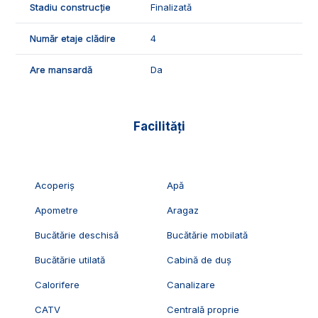
Stadiu construcție
Finalizată
Exclusiv Imobiliare Alba!
Număr etaje clădire
4
ID Exclusiv - 2231435
Are mansardă
Da
Facilități
Acoperiș
Apă
Apometre
Aragaz
Bucătărie deschisă
Bucătărie mobilată
Bucătărie utilată
Cabină de duș
Calorifere
Canalizare
CATV
Centrală proprie