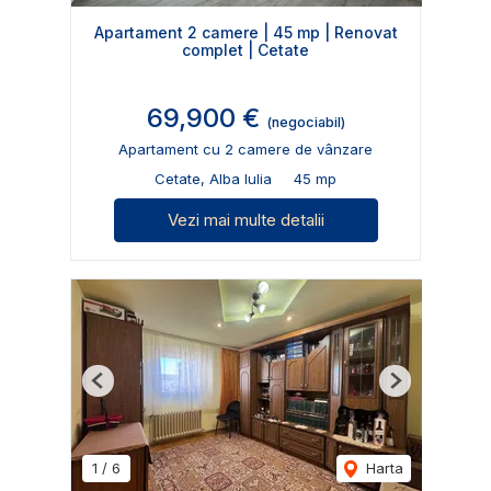
Apartament 2 camere | 45 mp | Renovat
complet | Cetate
69,900 €
(negociabil)
Apartament cu 2 camere de vânzare
Cetate, Alba Iulia
45 mp
Vezi mai multe detalii
Previous
Next
1
/
6
Harta