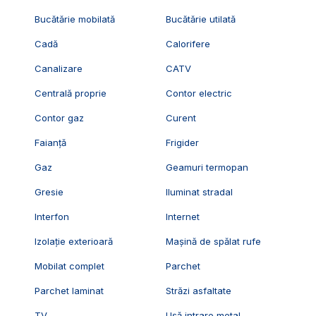
Bucătărie mobilată
Bucătărie utilată
Cadă
Calorifere
Canalizare
CATV
Centrală proprie
Contor electric
Contor gaz
Curent
Faianță
Frigider
Gaz
Geamuri termopan
Gresie
Iluminat stradal
Interfon
Internet
Izolație exterioară
Mașină de spălat rufe
Mobilat complet
Parchet
Parchet laminat
Străzi asfaltate
TV
Ușă intrare metal