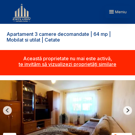
Meniu
Apartament 3 camere decomandate | 64 mp |
Mobilat si utilat | Cetate
Această proprietate nu mai este activă,
te invităm să vizualizezi proprietăți similare
Previous
Nex