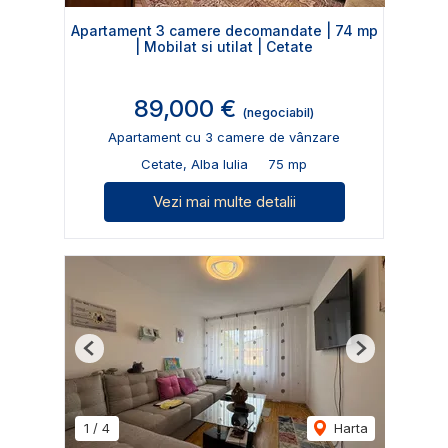
Apartament 3 camere decomandate | 74 mp
| Mobilat si utilat | Cetate
89,000 €
(negociabil)
Apartament cu 3 camere de vânzare
Cetate, Alba Iulia
75 mp
Vezi mai multe detalii
Previous
Next
1
/
4
Harta