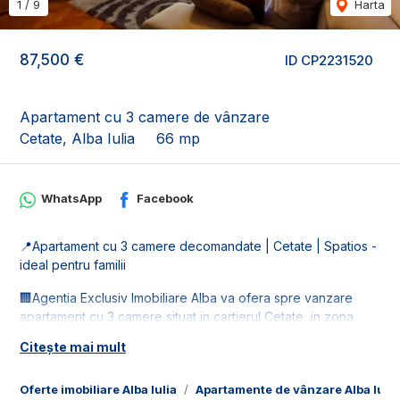
1
/
9
Harta
87,500 €
ID CP2231520
Apartament cu 3 camere de vânzare
Cetate, Alba Iulia
66 mp
WhatsApp
Facebook
📍Apartament cu 3 camere decomandate | Cetate | Spatios -
ideal pentru familii
🏢Agentia Exclusiv Imobiliare Alba va ofera spre vanzare
apartament cu 3 camere situat in cartierul Cetate, in zona
Mercur. Imobilul este la etajul 4 din 4.
Citește mai mult
📐Locuinta este in suprafata utila de 64 mp, fiind compus din:
- 1 living;
Oferte imobiliare Alba Iulia
Apartamente de vânzare Alba Iulia