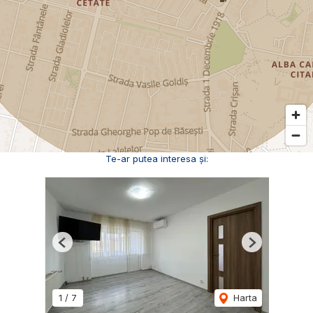
Te-ar putea interesa și:
Previous
Next
1
/
7
Harta