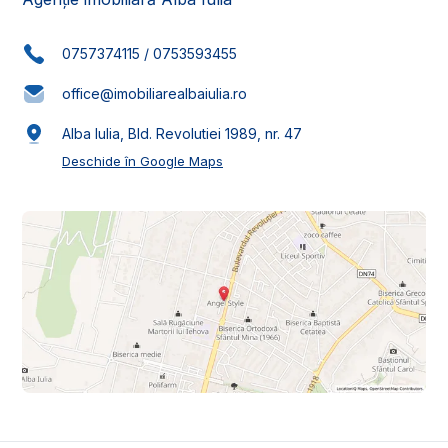
0757374115
/
0753593455
office@imobiliarealbaiulia.ro
Alba Iulia, Bld. Revolutiei 1989, nr. 47
Deschide în Google Maps