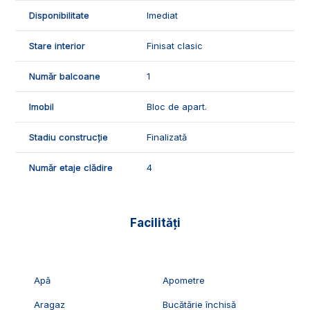
vizionari, va stam cu drag la dispozitie, Echipa Exclusiv
Disponibilitate
Imediat
Imobiliare Alba!
Stare interior
Finisat clasic
ID Exclusiv - 2231520
Număr balcoane
1
Imobil
Bloc de apart.
Stadiu construcție
Finalizată
Număr etaje clădire
4
Facilități
Apă
Apometre
Aragaz
Bucătărie închisă