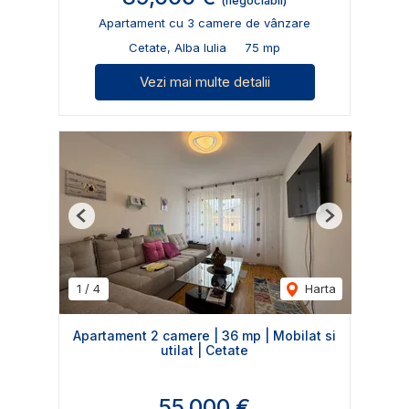
(negociabil)
Apartament cu 3 camere de vânzare
Cetate, Alba Iulia
75 mp
Vezi mai multe detalii
Previous
Next
1
/
4
Harta
Apartament 2 camere | 36 mp | Mobilat si
utilat | Cetate
55,000 €