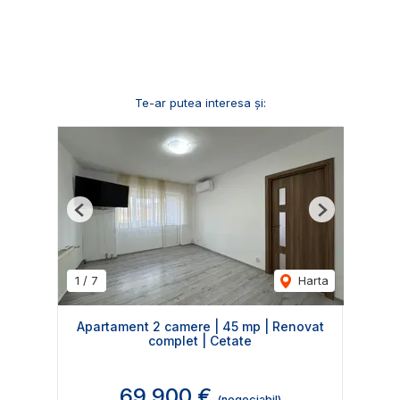
Te-ar putea interesa și:
Previous
Next
1
/
7
Harta
Apartament 2 camere | 45 mp | Renovat
complet | Cetate
69,900 €
(negociabil)