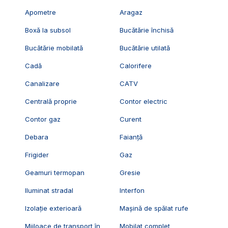
Apometre
Aragaz
Boxă la subsol
Bucătărie închisă
Bucătărie mobilată
Bucătărie utilată
Cadă
Calorifere
Canalizare
CATV
Centrală proprie
Contor electric
Contor gaz
Curent
Debara
Faianță
Frigider
Gaz
Geamuri termopan
Gresie
Iluminat stradal
Interfon
Izolație exterioară
Mașină de spălat rufe
Mijloace de transport în
Mobilat complet