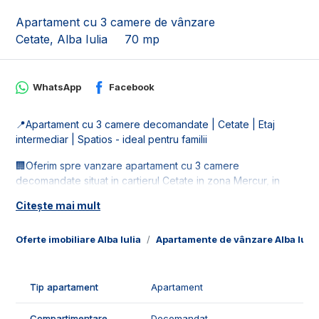
Apartament cu 3 camere de vânzare
Cetate, Alba Iulia
70 mp
WhatsApp
Facebook
📍Apartament cu 3 camere decomandate | Cetate | Etaj
intermediar | Spatios - ideal pentru familii
🏢Oferim spre vanzare apartament cu 3 camere
decomandate situat in cartierul Cetate in zona Mercur, in
apropiere de Piata. Este la etajul 3 din 4.
Citește mai mult
📐Imobilul este in suprafata de 70 mp, este compus din:
- 1 living;
Oferte imobiliare Alba Iulia
Apartamente de vânzare Alba Iulia
- 1 bucatarie;
- 2 dormitoare;
- 1 hol;
Tip apartament
Apartament
- 2 bai;
- 1 balcon inchis.
Compartimentare
Decomandat