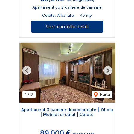
Apartament cu 2 camere de vânzare
Cetate, Alba Iulia
45 mp
Vezi mai multe detalii
Previous
Next
1
/
6
Harta
Apartament 3 camere decomandate | 74 mp
| Mobilat si utilat | Cetate
89,000 €