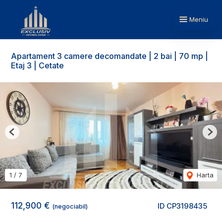
Meniu
Apartament 3 camere decomandate | 2 bai | 70 mp |
Etaj 3 | Cetate
Previous
Nex
1
/
7
Harta
112,900 €
ID CP3198435
(negociabil)