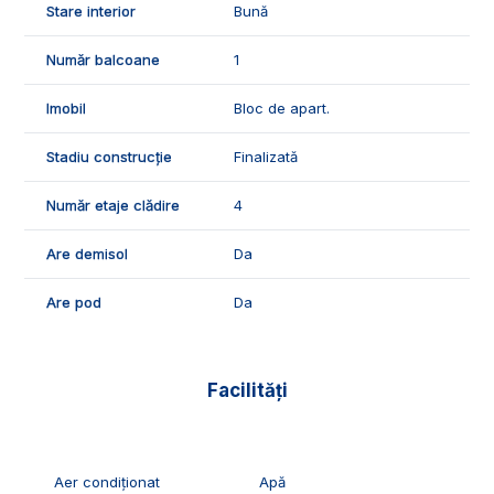
Stare interior
Bună
Exclusiv Imobiliare Alba!
Număr balcoane
1
ID Exclusiv - 3198435
Imobil
Bloc de apart.
Stadiu construcție
Finalizată
Număr etaje clădire
4
Are demisol
Da
Are pod
Da
Facilități
Aer condiționat
Apă