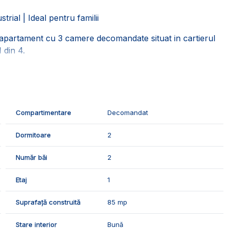
ial | Ideal pentru familii
apartament cu 3 camere decomandate situat in cartierul
1 din 4.
a din:
Compartimentare
Decomandat
Dormitoare
2
Număr băi
2
Etaj
1
Suprafață construită
85 mp
entrala termica proprie, geamurile termopan, usa metalica,
Stare interior
Bună