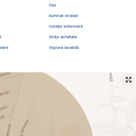
Gaz
Iluminat stradal
Izolație exterioară
t
Străzi asfaltate
ulare
Vopsea lavabilă