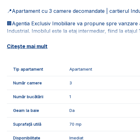
📍Apartament cu 3 camere decomandate | cartierul Industr
🏢Agentia Exclusiv Imobiliare va propune spre vanzare 
Industrial. Imobilul este la etaj intermediar, fiind la etajul 
📐Locuinta este in suprafata de 70 mp utili, fiind compus
Citește mai mult
- 1 living;
- 1 bucatarie cu camara;
- 2 dormitoare;
Tip apartament
Apartament
- 2 bai;
- 1 dressing;
Număr camere
3
- 1 balcon.
Număr bucătării
1
✅Facilitatile si caracteristicile apartamentului:
- boxa de depozitare;
Geam la baie
Da
- interfon;
- acoperis.
Suprafață utilă
70 mp
🌡️Confortul termic al apartamentului este asigurat de c
Disponibilitate
Imediat