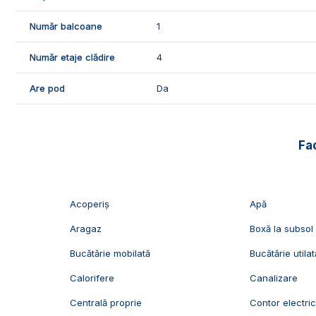
izolatie termica.
Număr balcoane
1
🛠️Apartamentul se vinde partial mobilat, dispune de urma
- gresie si faianta;
Număr etaje clădire
4
- parchet laminat;
- usi interioare celulare.
Are pod
Da
🤝Recomandam aceasta proprietate familiilor care doresc 
📞Pentru mai multe detalii sau pentru programarea unei v
Fac
Imobiliare Alba!
ID Exclusiv - 2231305
Acoperiș
Apă
Aragaz
Boxă la subsol
Bucătărie mobilată
Bucătărie utilat
Calorifere
Canalizare
Centrală proprie
Contor electri