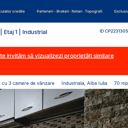
ulator credite
Parteneri - Brokeri · Notari · Topografi
Exclusi
ID CP2231305
taj 1 | Industrial
te invităm să vizualizezi proprietăți similare
 cu 3 camere de vânzare
Industriala, Alba Iulia
70 mp