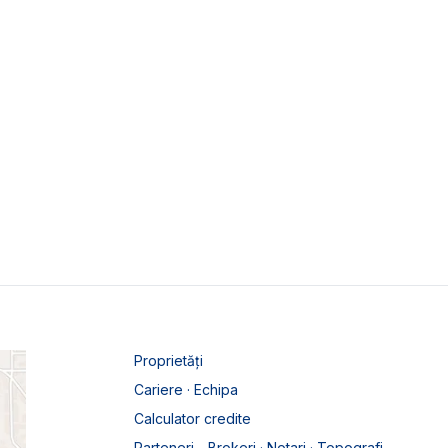
Proprietăți
Cariere · Echipa
Calculator credite
Parteneri - Brokeri · Notari · Topografi