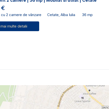
t 2 camere | 36 mp | Mobilat si utilat | Cetate
 €
 cu 2 camere de vânzare
Cetate, Alba Iulia
36 mp
 mai multe detalii