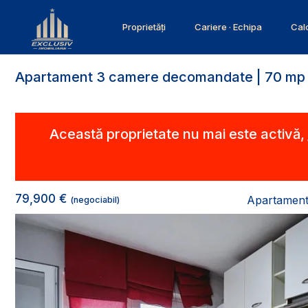
Proprietăți
Cariere · Echipa
Calc
Apartament 3 camere decomandate | 70 mp | E
Această proprietate nu mai este activă,
79,900 €
Apartament
(negociabil)