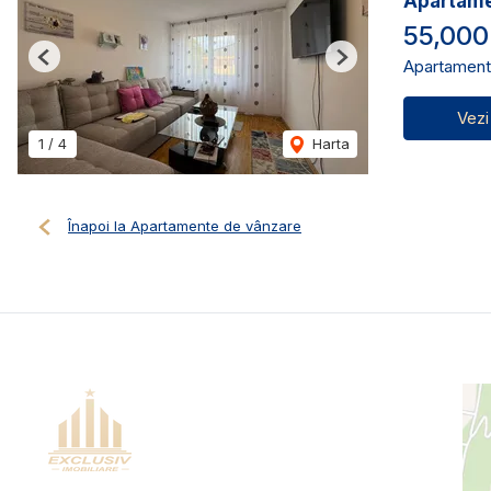
Apartamen
55,000
Apartament
Previous
Next
Vezi
1
/
4
Harta
Înapoi la Apartamente de vânzare