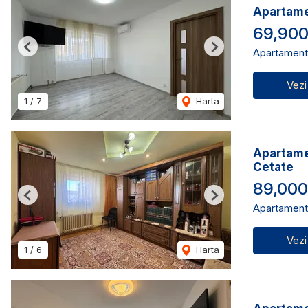
Apartame
69,90
Apartament
Previous
Next
Vezi
1
/
7
Harta
Apartamen
Cetate
89,00
Previous
Next
Apartament
Vezi
1
/
6
Harta