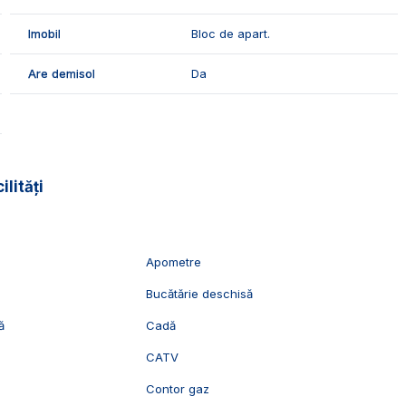
Imobil
Bloc de apart.
toarele finisaje:
Are demisol
Da
o locuinta spatioasa la etaj intermediar.
izionari, va stam cu drag la dispozitie, Echipa Exclusiv
ilități
Apometre
Bucătărie deschisă
ă
Cadă
CATV
c
Contor gaz