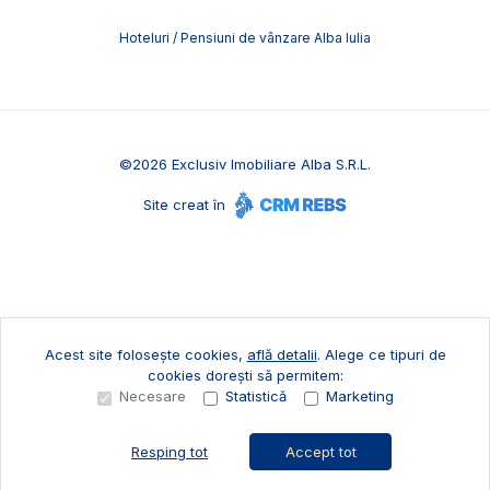
Hoteluri / Pensiuni de vânzare Alba Iulia
©
2026
Exclusiv Imobiliare Alba S.R.L.
Site creat în
Acest site folosește cookies,
află detalii
.
Alege ce tipuri de
cookies dorești să permitem:
Necesare
Statistică
Marketing
Resping tot
Accept tot
Sună acum
Solicită vizionare