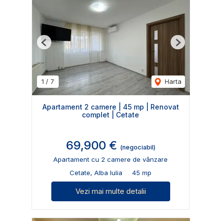
Previous
Next
1
/
7
Harta
Apartament 2 camere | 45 mp | Renovat
complet | Cetate
69,900 €
(negociabil)
Apartament cu 2 camere de vânzare
Cetate, Alba Iulia
45 mp
Vezi mai multe detalii