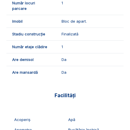
Număr locuri
1
parcare
ID Exclusiv - 2230475
Imobil
Bloc de apart.
Stadiu construcție
Finalizată
Număr etaje clădire
1
Are demisol
Da
Are mansardă
Da
Facilități
Acoperiș
Apă
Apometre
Bucătărie închisă