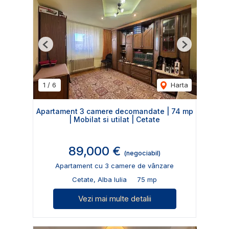
Previous
Next
1
/
6
Harta
Apartament 3 camere decomandate | 74 mp
| Mobilat si utilat | Cetate
89,000 €
(negociabil)
Apartament cu 3 camere de vânzare
Cetate, Alba Iulia
75 mp
Vezi mai multe detalii