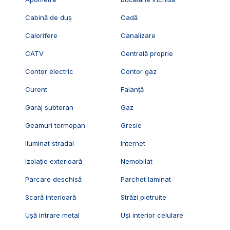
Cabină de duș
Cadă
Calorifere
Canalizare
CATV
Centrală proprie
Contor electric
Contor gaz
Curent
Faianță
Garaj subteran
Gaz
Geamuri termopan
Gresie
Iluminat stradal
Internet
Izolație exterioară
Nemobilat
Parcare deschisă
Parchet laminat
Scară interioară
Străzi pietruite
Ușă intrare metal
Uși interior celulare