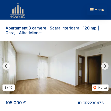
Meniu
Apartament 3 camere | Scara interioara | 120 mp |
Garaj | Alba-Micesti
Previous
Nex
1
/
10
Harta
105,000 €
ID CP2230475