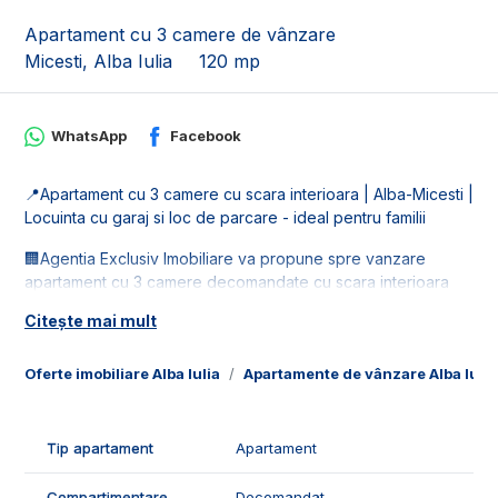
Apartament cu 3 camere de vânzare
Micesti, Alba Iulia
120 mp
WhatsApp
Facebook
📍Apartament cu 3 camere cu scara interioara | Alba-Micesti |
Locuinta cu garaj si loc de parcare - ideal pentru familii
🏢Agentia Exclusiv Imobiliare va propune spre vanzare
apartament cu 3 camere decomandate cu scara interioara
situat in cartierul Alba-Micesti in zona Penny.
Citește mai mult
📐Locuinta este in suprafata de 120 mp utili, fiind compusa
din:
Oferte imobiliare Alba Iulia
Apartamente de vânzare Alba Iulia
- 1 living;
- 1 bucatarie;
- 2 dormitoare;
Tip apartament
Apartament
- 2 bai;
- 1 hol;
Compartimentare
Decomandat