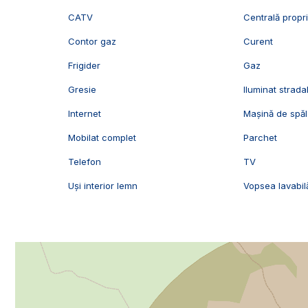
CATV
Centrală propr
Contor gaz
Curent
Frigider
Gaz
Gresie
Iluminat strada
Internet
Mașină de spăl
Mobilat complet
Parchet
Telefon
TV
Uși interior lemn
Vopsea lavabil