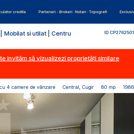
ulator credite
Parteneri - Brokeri · Notari · Topografi
Exclusi
ID CP2762501
obilat si utilat | Centru
te invităm să vizualizezi proprietăți similare
cu 4 camere de vânzare
Central, Cugir
80 mp
1986