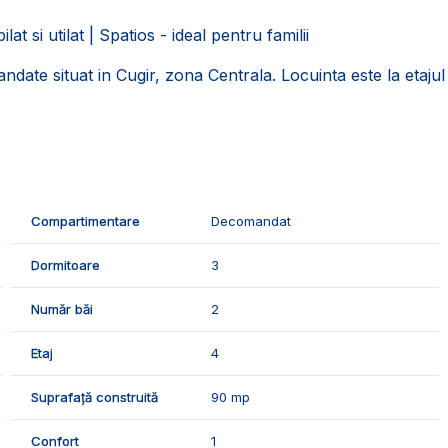
si utilat | Spatios - ideal pentru familii
te situat in Cugir, zona Centrala. Locuinta este la etajul
sa din:
Compartimentare
Decomandat
Dormitoare
3
Număr băi
2
Etaj
4
Suprafață construită
90 mp
oprie, geamurile termopan, usa lemn.
Confort
1