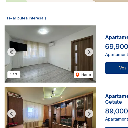
Te-ar putea interesa și:
Apartame
69,90
Apartament
Previous
Next
Vezi
1
/
7
Harta
Apartamen
Cetate
89,00
Previous
Next
Apartament