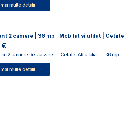
 mai multe detalii
t 2 camere | 36 mp | Mobilat si utilat | Cetate
 €
 cu 2 camere de vânzare
Cetate, Alba Iulia
36 mp
 mai multe detalii