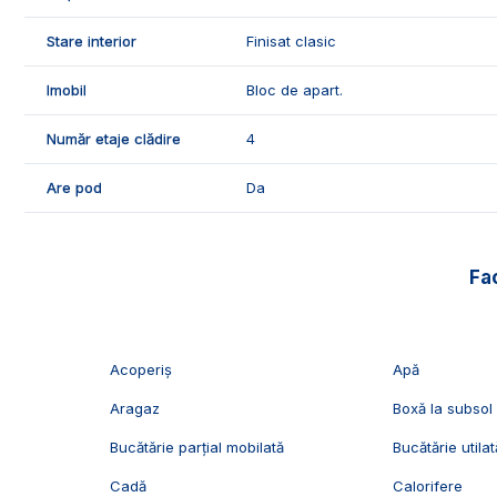
🛠️Apartamentul se vinde mobilat si utilat, dispune de urm
Stare interior
Finisat clasic
- gresie si faianta;
- parchet lemn masiv;
Imobil
Bloc de apart.
- usi interioare din lemn.
Număr etaje clădire
4
🤝Recomandam aceasta proprietate familiilor care doresc 
Are pod
Da
📞Pentru mai multe detalii sau pentru programarea unei 
Exclusiv Imobiliare Alba!
ID Exclusiv - 2762501
Fac
Acoperiș
Apă
Aragaz
Boxă la subsol
Bucătărie parțial mobilată
Bucătărie utilat
Cadă
Calorifere