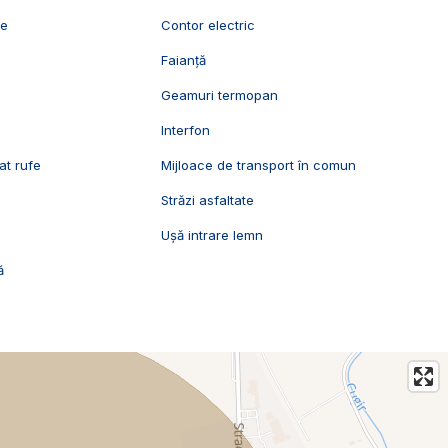
ie
Contor electric
Faianță
Geamuri termopan
l
Interfon
at rufe
Mijloace de transport în comun
Străzi asfaltate
Ușă intrare lemn
ă