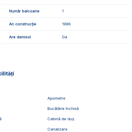
atoarele finisaje:
Număr balcoane
1
An construcție
1986
Are demisol
Da
un apartament spatios intr-o zona linistita.
vizionari, suntem disponibili pentru dumneavostra, Echipa
ilități
Apometre
Bucătărie închisă
ă
Cabină de duș
Canalizare