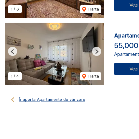
Vezi
1
/
6
Harta
Apartamen
55,000
Apartament
Previous
Next
Vezi
1
/
4
Harta
Înapoi la Apartamente de vânzare