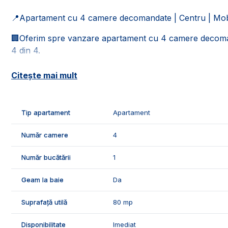
📍Apartament cu 4 camere decomandate | Centru | Mobilat 
🏢Oferim spre vanzare apartament cu 4 camere decomanda
4 din 4.
📐Locuinta este in suprafata utila de 80 mp, fiind compu
Citește mai mult
- 1 living;
- 1 bucatarie;
- 3 dormitoare;
Tip apartament
Apartament
- 2 bai;
- 1 hol;
Număr camere
4
- 1 balcon.
Număr bucătării
1
✅Facilitatile si caracteristicile apartamentului:
- boxa de depozitare;
Geam la baie
Da
- acoperis;
- interfon.
Suprafață utilă
80 mp
🌡️Confortul termic este asigurat de centrala termica pr
Disponibilitate
Imediat