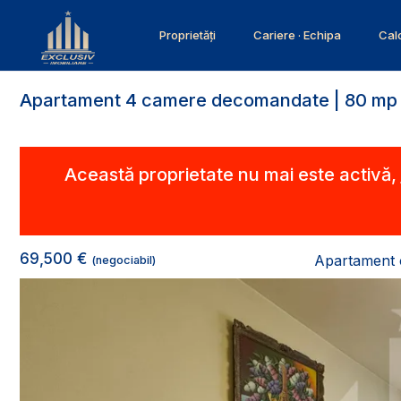
Proprietăți
Cariere · Echipa
Calc
Apartament 4 camere decomandate | 80 mp | M
Această proprietate nu mai este activă,
69,500 €
Apartament 
(negociabil)