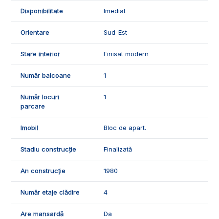
- obiecte sanitare.
Disponibilitate
Imediat
🤝Recomandam aceasta proprietate familiilor care doresc o
locuinta spatioasa si renovata la etaj intermediar, in Cetate in
Orientare
Sud-Est
apropiere de scoli, gradinite, magazine, farmacii.
Stare interior
Finisat modern
📞Pentru detalii suplimentare sau pentru programarea unei
vizionari, suntem disponibili pentru dumneavoastra, echipa
Număr balcoane
1
Exclusiv Imobiliare Alba!
Număr locuri
1
ID Exclusiv - 2223851
parcare
Imobil
Bloc de apart.
Stadiu construcție
Finalizată
An construcție
1980
Număr etaje clădire
4
Are mansardă
Da