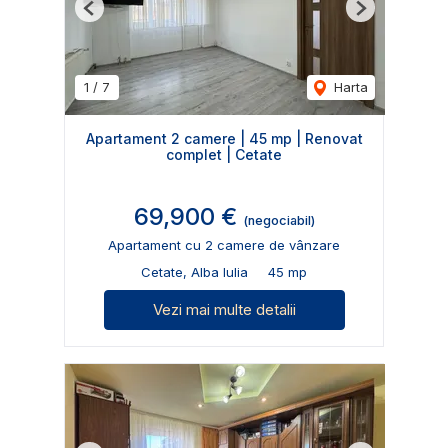
Previous
Next
1
/
7
Harta
Apartament 2 camere | 45 mp | Renovat
complet | Cetate
69,900 €
(negociabil)
Apartament cu 2 camere de vânzare
Cetate, Alba Iulia
45 mp
Vezi mai multe detalii