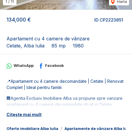
1
/
11
Harta
134,000 €
ID CP2223851
Apartament cu 4 camere de vânzare
Cetate, Alba Iulia
85 mp
1980
WhatsApp
Facebook
📍Apartament cu 4 camere decomandate | Cetate | Renovat
Complet | Ideal pentru familii
🏢Agentia Exclusiv Imobiliare Alba va propune spre vanzare
apartament cu 4 camere decomandate situat in Cetate.
Locuinta este la etaj intermediar, etajul 1 din 4.
Citește mai mult
📐Apartamentul este in suprafata utila de 85 mp, fiind compus
din:
Oferte imobiliare Alba Iulia
Apartamente de vânzare Alba Iulia