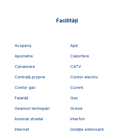
Facilități
Acoperiș
Apă
Apometre
Calorifere
Canalizare
CATV
Centrală proprie
Contor electric
Contor gaz
Curent
Faianță
Gaz
Geamuri termopan
Gresie
Iluminat stradal
Interfon
Internet
Izolație exterioară