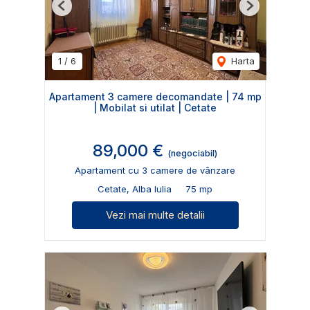
Previous
Next
1
/
6
Harta
Apartament 3 camere decomandate | 74 mp
| Mobilat si utilat | Cetate
89,000 €
(negociabil)
Apartament cu 3 camere de vânzare
Cetate, Alba Iulia
75 mp
Vezi mai multe detalii