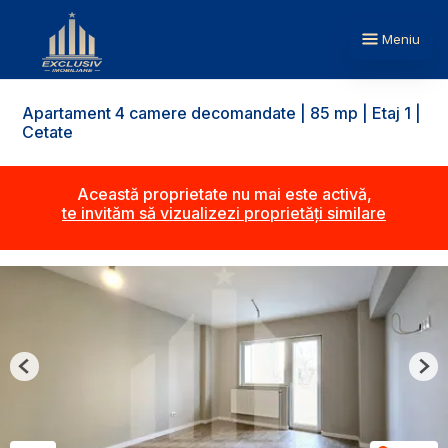
Meniu
Apartament 4 camere decomandate | 85 mp | Etaj 1 |
Cetate
Această proprietate nu mai este activă,
te invităm să vizualizezi proprietăți similare
Previous
Nex