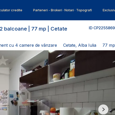
ulator credite
Parteneri - Brokeri · Notari · Topografi
Exclusi
ID CP2255869
2 balcoane | 77 mp | Cetate
ent cu 4 camere de vânzare
Cetate, Alba Iulia
77 mp
Next