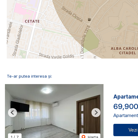
Te-ar putea interesa și:
Apartame
69,90
Apartament
Previous
Next
Vezi
1
/
7
Harta