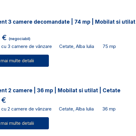
t 3 camere decomandate | 74 mp | Mobilat si utilat
0 €
(negociabil)
 cu 3 camere de vânzare
Cetate, Alba Iulia
75 mp
 mai multe detalii
t 2 camere | 36 mp | Mobilat si utilat | Cetate
 €
 cu 2 camere de vânzare
Cetate, Alba Iulia
36 mp
 mai multe detalii