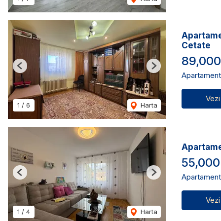
Apartamen
Cetate
89,00
Previous
Next
Apartament
Vezi
1
/
6
Harta
Apartamen
55,000
Apartament
Previous
Next
Vezi
1
/
4
Harta