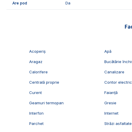
Are pod
Da
📞Pentru mai multe detalii sau pentru programarea unei 
Echipa Exclusiv Imobiliare Alba!
Fac
ID Exclusiv - 2255869
Acoperiș
Apă
Aragaz
Bucătărie închi
Calorifere
Canalizare
Centrală proprie
Contor electri
Curent
Faianță
Geamuri termopan
Gresie
Interfon
Internet
Parchet
Străzi asfaltate