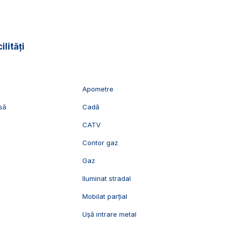
vizionari, suntem disponibili pentru dumneavoastra,
ilități
Apometre
să
Cadă
CATV
c
Contor gaz
Gaz
Iluminat stradal
Mobilat parțial
Ușă intrare metal