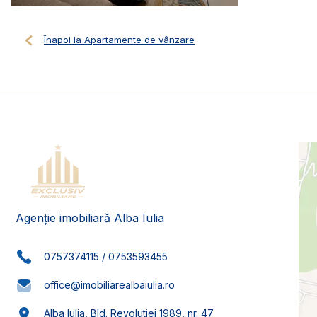
Înapoi la Apartamente de vânzare
Agenție imobiliară Alba Iulia
0757374115
/
0753593455
office@imobiliarealbaiulia.ro
Alba Iulia, Bld. Revolutiei 1989, nr. 47