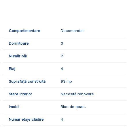
ompus din:
Compartimentare
Decomandat
Dormitoare
3
Număr băi
2
Etaj
4
Suprafață construită
93 mp
rie, usa metalica.
Stare interior
Necesită renovare
 de urmatoarele finisaje:
Imobil
Bloc de apart.
Număr etaje clădire
4
 locuinta spatioasa intr-un cartier linistit.