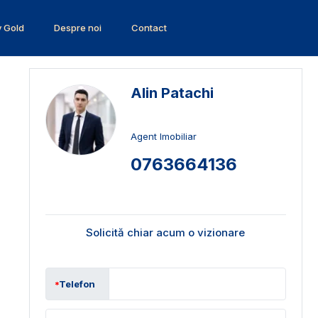
v Gold
Despre noi
Contact
Alin Patachi
Agent Imobiliar
0763664136
Solicită chiar acum o vizionare
Telefon