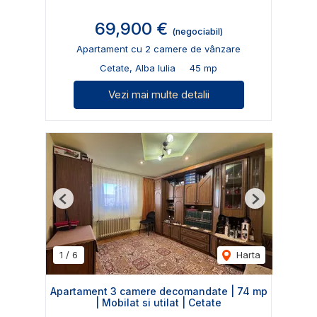
69,900 €
(negociabil)
Apartament cu 2 camere de vânzare
Cetate, Alba Iulia
45 mp
Vezi mai multe detalii
Previous
Next
1
/
6
Harta
Apartament 3 camere decomandate | 74 mp
| Mobilat si utilat | Cetate