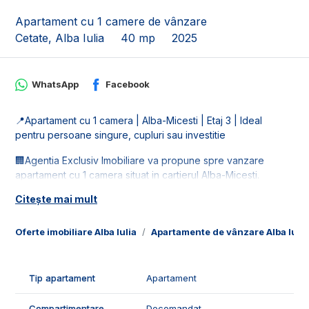
Apartament cu 1 camere de vânzare
Cetate, Alba Iulia
40 mp
2025
WhatsApp
Facebook
📍Apartament cu 1 camera | Alba-Micesti | Etaj 3 | Ideal
pentru persoane singure, cupluri sau investitie
🏢Agentia Exclusiv Imobiliare va propune spre vanzare
apartament cu 1 camera situat in cartierul Alba-Micesti.
Imobilul este la etajul 3 intr-un bloc nou.
Citește mai mult
📐Locuinta este in suprafata de 40 mp utili, fiind compusa din:
- 1 bucatarie;
Oferte imobiliare Alba Iulia
Apartamente de vânzare Alba Iulia
- 1 camera;
- 1 hol;
- 1 baie;
Tip apartament
Apartament
- 1 balcon.
Compartimentare
Decomandat