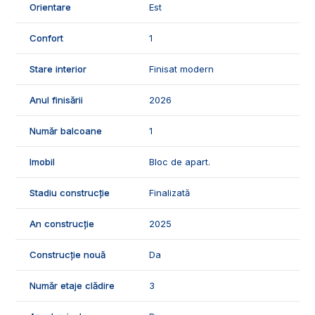
Orientare
Est
vizionari, suntem disponibili pentru dumneavostra, Echipa
Exclusiv Imobiliare Alba!
Confort
1
ID Exclusiv - 2939174
Stare interior
Finisat modern
Anul finisării
2026
Număr balcoane
1
Imobil
Bloc de apart.
Stadiu construcție
Finalizată
An construcție
2025
Construcție nouă
Da
Număr etaje clădire
3