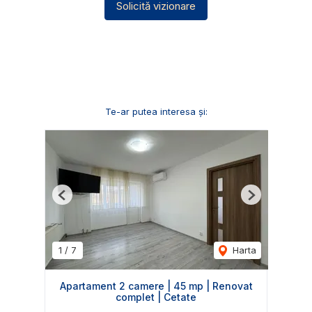
Solicită vizionare
Te-ar putea interesa și:
Previous
Next
1
/
7
Harta
Apartament 2 camere | 45 mp | Renovat
complet | Cetate