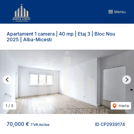
Meniu
Apartament 1 camera | 40 mp | Etaj 3 | Bloc Nou
2025 | Alba-Micesti
Previous
Nex
1
/
5
Harta
70,000 €
ID CP2939174
TVA inclus