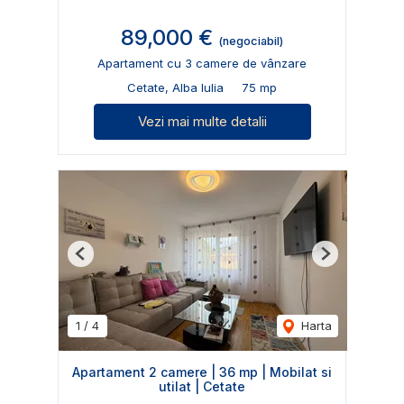
89,000 €
(negociabil)
Apartament cu 3 camere de vânzare
Cetate, Alba Iulia
75 mp
Vezi mai multe detalii
Previous
Next
1
/
4
Harta
Apartament 2 camere | 36 mp | Mobilat si
utilat | Cetate