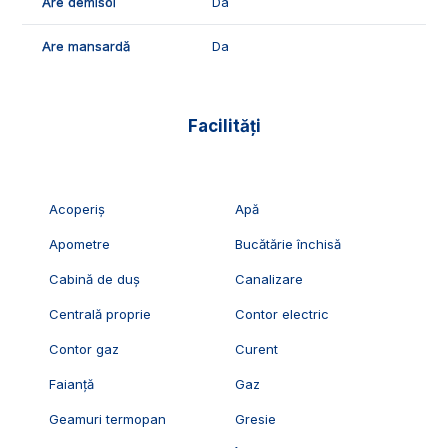
Are demisol
Da
Are mansardă
Da
Facilități
Acoperiș
Apă
Apometre
Bucătărie închisă
Cabină de duș
Canalizare
Centrală proprie
Contor electric
Contor gaz
Curent
Faianță
Gaz
Geamuri termopan
Gresie