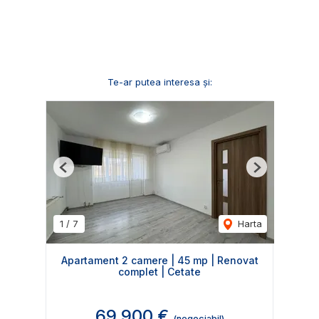
Te-ar putea interesa și:
Previous
Next
1
/
7
Harta
Apartament 2 camere | 45 mp | Renovat
complet | Cetate
69,900 €
(negociabil)