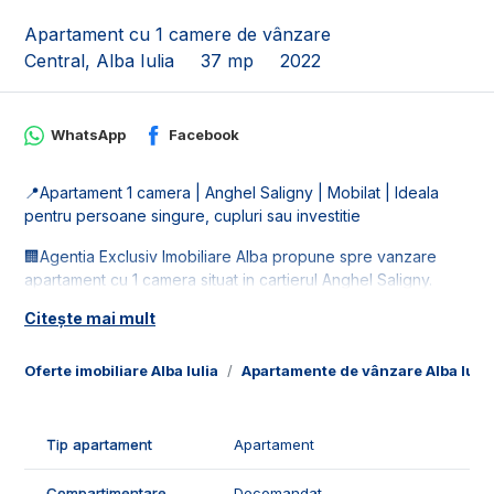
Apartament cu 1 camere de vânzare
Central, Alba Iulia
37 mp
2022
WhatsApp
Facebook
📍Apartament 1 camera | Anghel Saligny | Mobilat | Ideala
pentru persoane singure, cupluri sau investitie
🏢Agentia Exclusiv Imobiliare Alba propune spre vanzare
apartament cu 1 camera situat in cartierul Anghel Saligny.
Citește mai mult
📐Imobilul este in suprafata de 37 mp utili, fiind compus din:
- 1 camera;
- 1 baie;
Oferte imobiliare Alba Iulia
Apartamente de vânzare Alba Iulia
- 1 hol;
- 1 bucatarie;
- 1 balcon generos.
Tip apartament
Apartament
✅Facilitatile si caracteristicile apartamentului:
Compartimentare
Decomandat