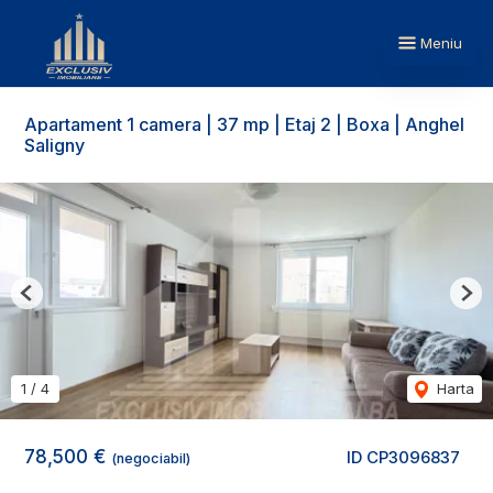
Meniu
Apartament 1 camera | 37 mp | Etaj 2 | Boxa | Anghel
Saligny
Previous
Nex
1
/
4
Harta
78,500 €
ID CP3096837
(negociabil)