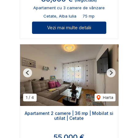
(negociabil)
Apartament cu 3 camere de vânzare
Cetate, Alba Iulia
75 mp
Vezi mai multe detalii
Previous
Next
1
/
4
Harta
Apartament 2 camere | 36 mp | Mobilat si
utilat | Cetate
55,000 €