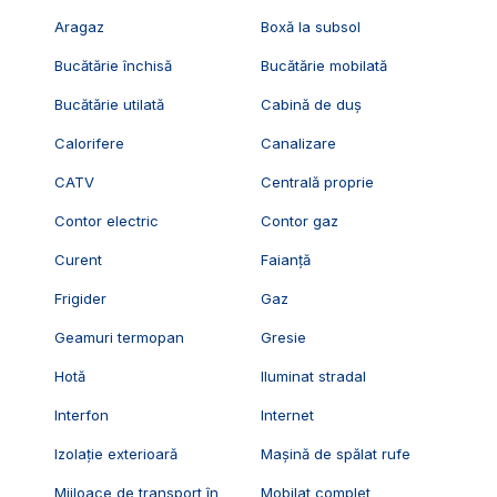
Aragaz
Boxă la subsol
Bucătărie închisă
Bucătărie mobilată
Bucătărie utilată
Cabină de duș
Calorifere
Canalizare
CATV
Centrală proprie
Contor electric
Contor gaz
Curent
Faianță
Frigider
Gaz
Geamuri termopan
Gresie
Hotă
Iluminat stradal
Interfon
Internet
Izolație exterioară
Mașină de spălat rufe
Mijloace de transport în
Mobilat complet