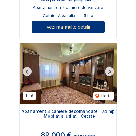
Apartament cu 2 camere de vânzare
Cetate, Alba Iulia
45 mp
Vezi mai multe detalii
Previous
Next
1
/
6
Harta
Apartament 3 camere decomandate | 74 mp
| Mobilat si utilat | Cetate
89,000 €