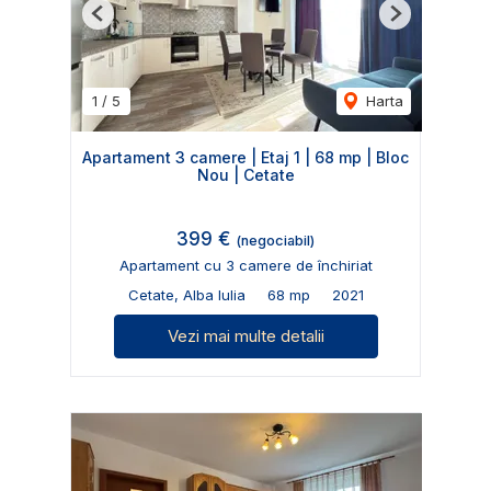
Previous
Next
1
/
5
Harta
Apartament 3 camere | Etaj 1 | 68 mp | Bloc
Nou | Cetate
399 €
(negociabil)
Apartament cu 3 camere de închiriat
Cetate, Alba Iulia
68 mp
2021
Vezi mai multe detalii