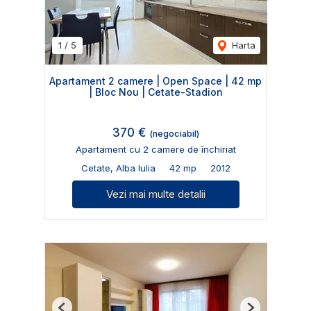
1
/
5
Harta
Apartament 2 camere | Open Space | 42 mp
| Bloc Nou | Cetate-Stadion
370 €
(negociabil)
Apartament cu 2 camere de închiriat
Cetate, Alba Iulia
42 mp
2012
Vezi mai multe detalii