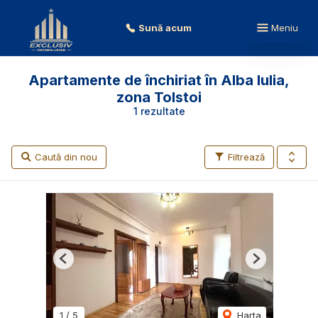
Sună acum
Meniu
Apartamente de închiriat în Alba Iulia,
zona Tolstoi
1 rezultate
Caută din nou
Filtrează
Previous
Next
1
/
5
Harta