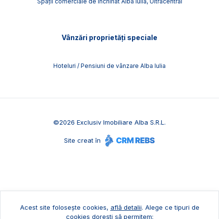
Spații comerciale de închiriat Alba Iulia, Ultracentral
Vânzări proprietăți speciale
Hoteluri / Pensiuni de vânzare Alba Iulia
©
2026
Exclusiv Imobiliare Alba S.R.L.
Site creat în
Acest site folosește cookies,
află detalii
.
Alege ce tipuri de
cookies dorești să permitem: