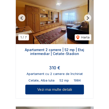
Previous
Next
1
/
7
Harta
Apartament 2 camere | 52 mp | Etaj
intermediar | Cetate-Stadion
310 €
Apartament cu 2 camere de închiriat
Cetate, Alba Iulia
52 mp
1984
Vezi mai multe detalii