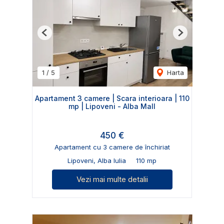
Previous
Next
1
/
5
Harta
Apartament 3 camere | Scara interioara | 110
mp | Lipoveni - Alba Mall
450 €
Apartament cu 3 camere de închiriat
Lipoveni, Alba Iulia
110 mp
Vezi mai multe detalii