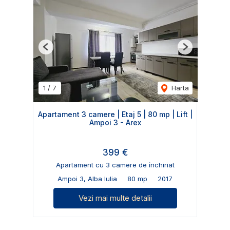
Previous
Next
1
/
7
Harta
Apartament 3 camere | Etaj 5 | 80 mp | Lift |
Ampoi 3 - Arex
399 €
Apartament cu 3 camere de închiriat
Ampoi 3, Alba Iulia
80 mp
2017
Vezi mai multe detalii