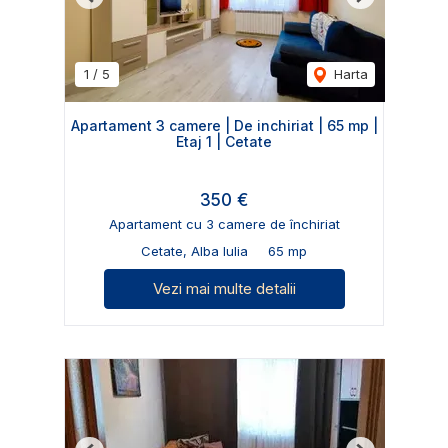
Previous
Next
1
/
5
Harta
Apartament 3 camere | De inchiriat | 65 mp |
Etaj 1 | Cetate
350 €
Apartament cu 3 camere de închiriat
Cetate, Alba Iulia
65 mp
Vezi mai multe detalii