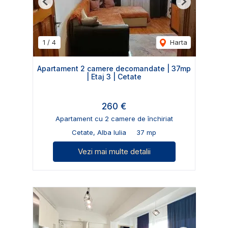
Previous
Next
1
/
4
Harta
Apartament 2 camere decomandate | 37mp
| Etaj 3 | Cetate
260 €
Apartament cu 2 camere de închiriat
Cetate, Alba Iulia
37 mp
Vezi mai multe detalii