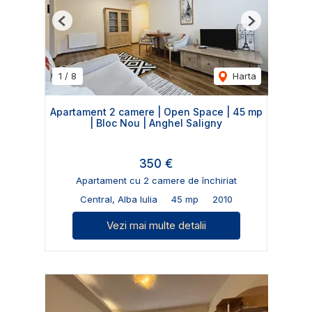
Previous
Next
1
/
8
Harta
Apartament 2 camere | Open Space | 45 mp
| Bloc Nou | Anghel Saligny
350 €
Apartament cu 2 camere de închiriat
Central, Alba Iulia
45 mp
2010
Vezi mai multe detalii