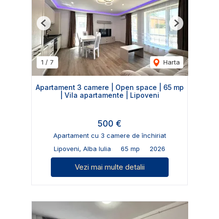
Previous
Next
1
/
7
Harta
Apartament 3 camere | Open space | 65 mp
| Vila apartamente | Lipoveni
500 €
Apartament cu 3 camere de închiriat
Lipoveni, Alba Iulia
65 mp
2026
Vezi mai multe detalii