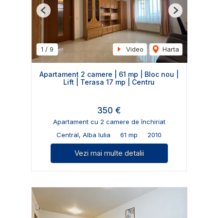
Previous
Next
1
/
9
Video
Harta
Apartament 2 camere | 61 mp | Bloc nou |
Lift | Terasa 17 mp | Centru
350 €
Apartament cu 2 camere de închiriat
Central, Alba Iulia
61 mp
2010
Vezi mai multe detalii