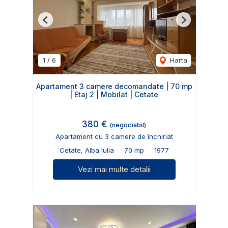
Previous
Next
1
/
6
Harta
Apartament 3 camere decomandate | 70 mp
| Etaj 2 | Mobilat | Cetate
380 €
(negociabil)
Apartament cu 3 camere de închiriat
Cetate, Alba Iulia
70 mp
1977
Vezi mai multe detalii