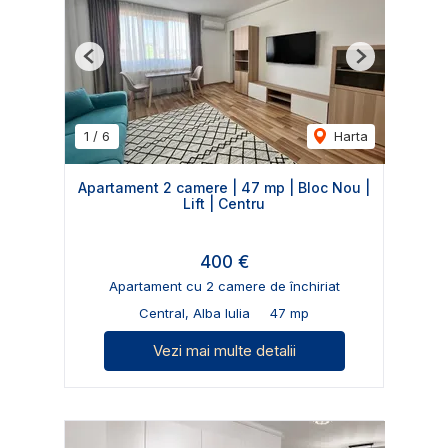
Previous
Next
1
/
6
Harta
Apartament 2 camere | 47 mp | Bloc Nou |
Lift | Centru
400 €
Apartament cu 2 camere de închiriat
Central, Alba Iulia
47 mp
Vezi mai multe detalii