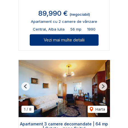
89,990 €
(negociabil)
Apartament cu 2 camere de vânzare
Central, Alba Iulia
56 mp
1990
Vezi mai multe detalii
Previous
Next
1
/
8
Harta
Apartament 3 camere decomandate | 64 mp