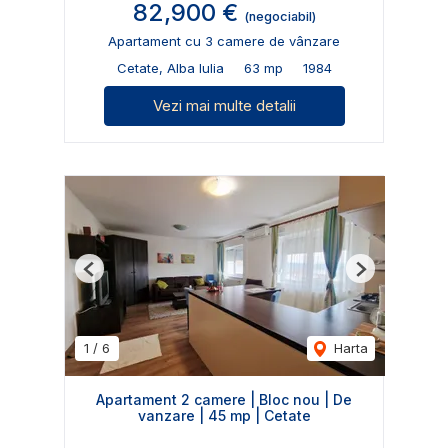
82,900 €
(negociabil)
Apartament cu 3 camere de vânzare
Cetate, Alba Iulia
63 mp
1984
Vezi mai multe detalii
Previous
Next
1
/
6
Harta
Apartament 2 camere | Bloc nou | De
vanzare | 45 mp | Cetate