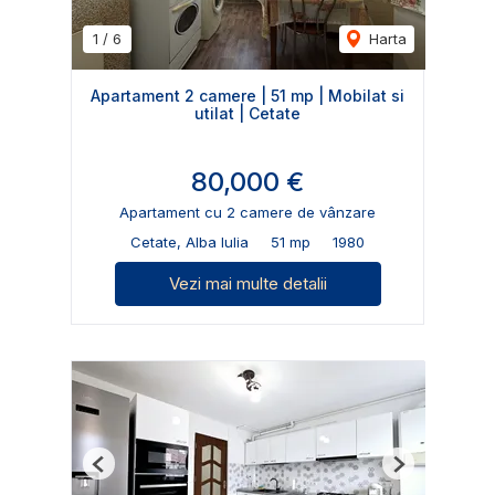
1
/
6
Harta
Apartament 2 camere | 51 mp | Mobilat si
utilat | Cetate
80,000 €
Apartament cu 2 camere de vânzare
Cetate, Alba Iulia
51 mp
1980
Vezi mai multe detalii
Previous
Next