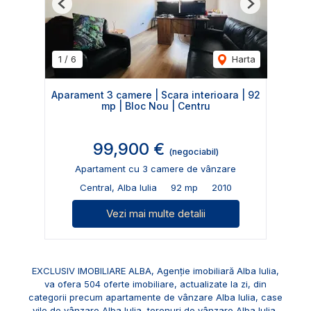
Previous
Next
1
/
6
Harta
Aparament 3 camere | Scara interioara | 92
mp | Bloc Nou | Centru
99,900 €
(negociabil)
Apartament cu 3 camere de vânzare
Central, Alba Iulia
92 mp
2010
Vezi mai multe detalii
EXCLUSIV IMOBILIARE ALBA, Agenție imobiliară Alba Iulia,
va ofera 504 oferte imobiliare, actualizate la zi, din
categorii precum
apartamente de vânzare Alba Iulia
,
case
vile de vânzare Alba Iulia
,
terenuri de vânzare Alba Iulia
,