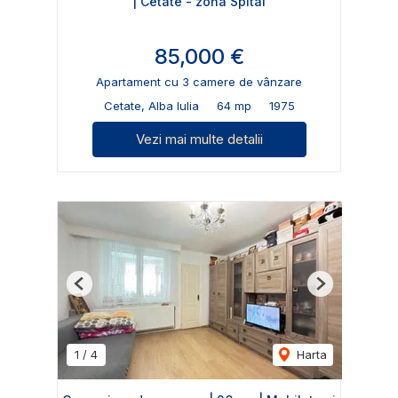
| Cetate - zona Spital
85,000 €
Apartament cu 3 camere de vânzare
Cetate, Alba Iulia
64 mp
1975
Vezi mai multe detalii
Previous
Next
1
/
4
Harta