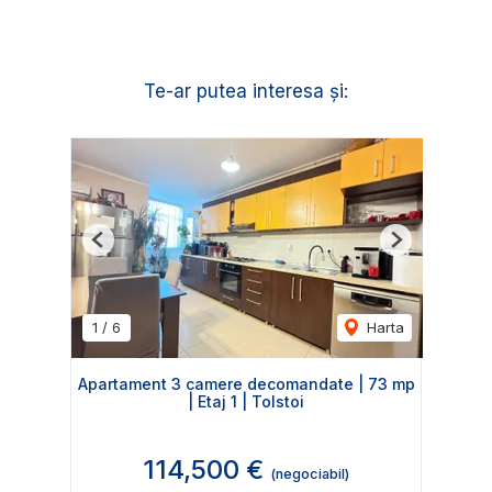
Te-ar putea interesa și:
Previous
Next
1
/
6
Harta
Apartament 3 camere decomandate | 73 mp
| Etaj 1 | Tolstoi
114,500 €
(negociabil)