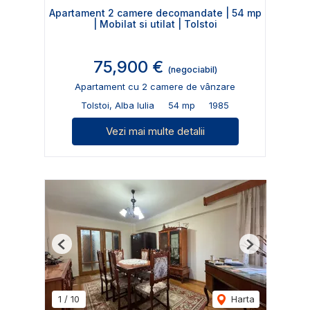
Apartament 2 camere decomandate | 54 mp
| Mobilat si utilat | Tolstoi
75,900 €
(negociabil)
Apartament cu 2 camere de vânzare
Tolstoi, Alba Iulia
54 mp
1985
Vezi mai multe detalii
Previous
Next
1
/
10
Harta