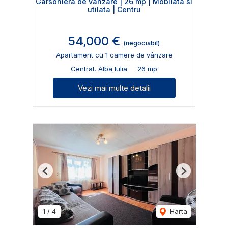
Garsoniera de vanzare | 26 mp | Mobilata si
utilata | Centru
54,000 €
(negociabil)
Apartament cu 1 camere de vânzare
Central, Alba Iulia
26 mp
Vezi mai multe detalii
Previous
Next
1
/
4
Harta