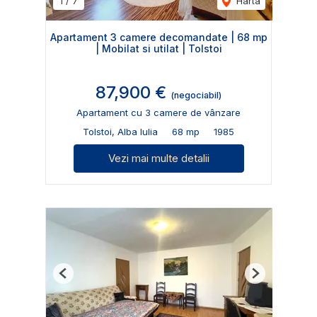
1
/
7
Harta
Apartament 3 camere decomandate | 68 mp
| Mobilat si utilat | Tolstoi
87,900 €
(negociabil)
Apartament cu 3 camere de vânzare
Tolstoi, Alba Iulia
68 mp
1985
Vezi mai multe detalii
Previous
Next