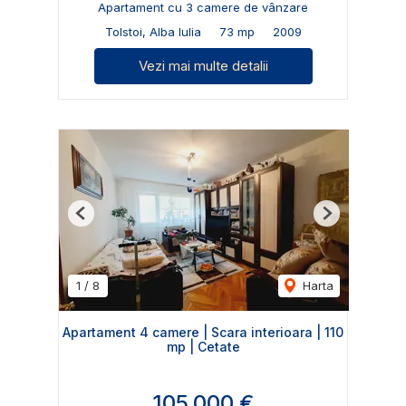
Apartament cu 3 camere de vânzare
Tolstoi, Alba Iulia
73 mp
2009
Vezi mai multe detalii
Previous
Next
1
/
8
Harta
Apartament 4 camere | Scara interioara | 110
mp | Cetate
105,000 €