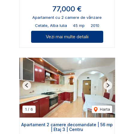
77,000 €
Apartament cu 2 camere de vânzare
Cetate, Alba Iulia
45 mp
2010
Vezi mai multe detalii
Previous
Next
1
/
6
Harta
Apartament 2 camere decomandate | 56 mp
| Etaj 3 | Centru