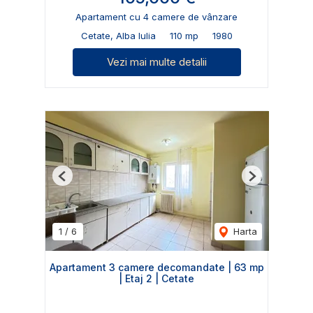
Apartament cu 4 camere de vânzare
Cetate, Alba Iulia
110 mp
1980
Vezi mai multe detalii
Previous
Next
1
/
6
Harta
Apartament 3 camere decomandate | 63 mp
| Etaj 2 | Cetate