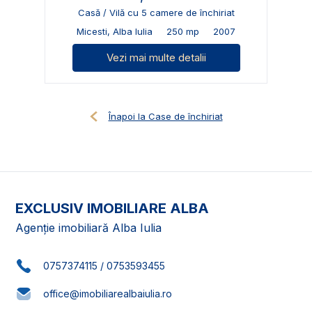
Casă / Vilă cu 5 camere de închiriat
Micesti, Alba Iulia
250 mp
2007
Vezi mai multe detalii
Înapoi la Case de închiriat
EXCLUSIV IMOBILIARE ALBA
Agenție imobiliară Alba Iulia
0757374115
/
0753593455
office@imobiliarealbaiulia.ro