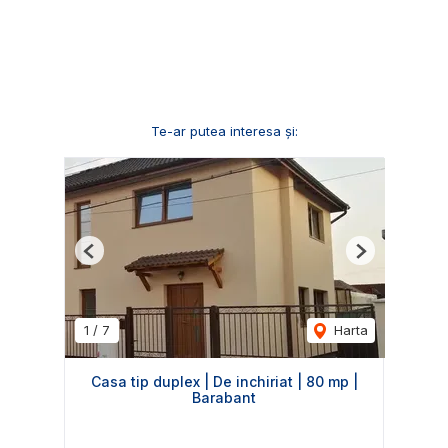
Te-ar putea interesa și:
Previous
Next
1
/
7
Harta
Casa tip duplex | De inchiriat | 80 mp |
Barabant