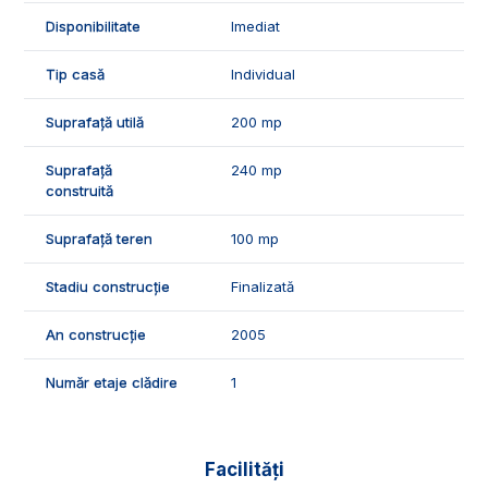
Recomandam aceasta proprietate pentru muncitori, are o
Disponibilitate
Imediat
capacitate de 8-10 pesoane.
Pentru detalii suplimentare sau pentru programarea unei
Tip casă
Individual
vizionari, suntem disponibili pentru dumneavoastra, echipa
Exclusiv Imobiliare Alba!
Suprafață utilă
200 mp
Suprafață
240 mp
construită
Suprafață teren
100 mp
Stadiu construcție
Finalizată
An construcție
2005
Număr etaje clădire
1
Facilități