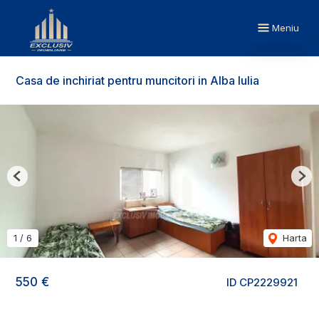
Meniu
Casa de inchiriat pentru muncitori in Alba Iulia
Previous
Nex
1
/
6
Harta
550 €
ID CP2229921