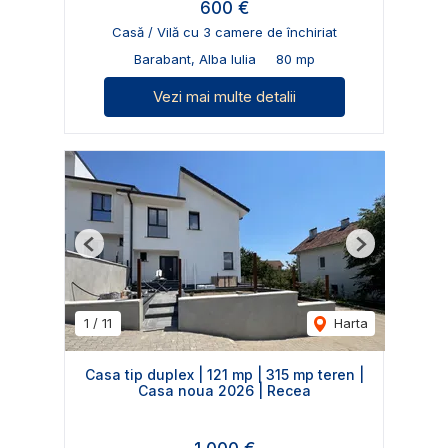
600 €
Casă / Vilă cu 3 camere de închiriat
Barabant, Alba Iulia
80 mp
Vezi mai multe detalii
Previous
Next
1
/
11
Harta
Casa tip duplex | 121 mp | 315 mp teren |
Casa noua 2026 | Recea