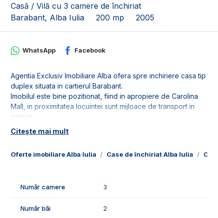
Casă / Vilă cu 3 camere de închiriat
Barabant, Alba Iulia
200 mp
2005
WhatsApp
Facebook
Agentia Exclusiv Imobiliare Alba ofera spre inchiriere casa tip
duplex situata in cartierul Barabant.
Imobilul este bine pozitionat, fiind in apropiere de Carolina
Mall, in proximitatea locuintei sunt mijloace de transport in
comun.
Citește mai mult
Dispune de 1 loc de parcare.Locuinta este compusa din:
- 3 dormitoare;
Oferte imobiliare Alba Iulia
Case de închiriat Alba Iulia
Case
- 2 bai;
- 1 bucatarie;
- 1 spatiu de depozitare la subsol in suprafata de 40 mp.
Număr camere
3
Confortul termic este asigurat de centrala termica proprie,
geamurile termopan si izolatia termica.
Număr băi
2