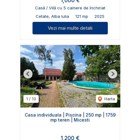
1,000 €
Casă / Vilă cu 5 camere de închiriat
Cetate, Alba Iulia
121 mp
2025
Vezi mai multe detalii
Previous
Next
1
/
13
Harta
Casa individuala | Piscina | 250 mp | 1759
mp teren | Micesti
1,200 €