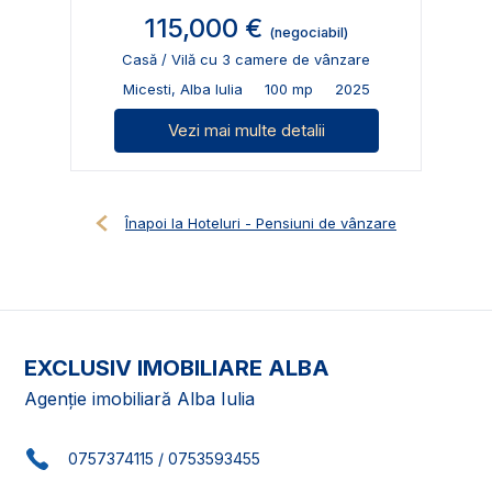
115,000 €
(negociabil)
Casă / Vilă cu 3 camere de vânzare
Micesti, Alba Iulia
100 mp
2025
Vezi mai multe detalii
Înapoi la Hoteluri - Pensiuni de vânzare
EXCLUSIV IMOBILIARE ALBA
Agenție imobiliară Alba Iulia
0757374115
/
0753593455