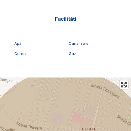
📞Pentru detalii suplimentare sau pentru programarea unei
vizionari, suntem disponibili pentru dumneavoastra, echipa
Exclusiv Imobiliare Alba!
Facilități
ID Exclusiv - 2231395
Apă
Canalizare
Curent
Gaz