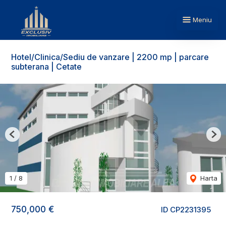
Meniu
Hotel/Clinica/Sediu de vanzare | 2200 mp | parcare
subterana | Cetate
Previous
Nex
1
/
8
Harta
750,000 €
ID CP2231395