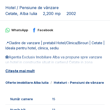
Hotel / Pensiune de vânzare
Cetate, Alba Iulia
2,200 mp
2002
WhatsApp
Facebook
📍Cladire de vanzare | pretabil Hotel/Clinica/Birouri | Cetate |
Ideala pentru hotel, clinica, sediu
🏨Agentia Exclusiv Imobiliare Alba va propune spre vanzare
un hotel in constructie situat in cartierul Cetate in zona
ultracentrala. Imobilul este deosebit datorita pozitiei foarte
Citește mai mult
bune, suprafetei generoase si compartimentarii foarte bune.
Cladirea a fost gandita incat sa dispuna de niste facilitati
Oferte imobiliare Alba Iulia
Hoteluri - Pensiuni de vânzare Alba
necesare unui grad ridicat de confort, cum ar fi: lift, acoperis
partial retractabil pentru a putea oferi o experienta cat mai
placuta clientilor de pe terasa restaurantului, spatii largi unde
erau gandite locuri pentru sere.
Număr camere
15
🚰Dispune de toate retelele de utilitati: apa, gaz, curent si
Număr băi
13