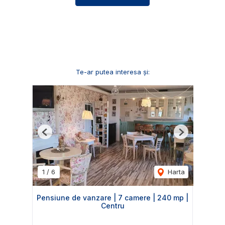
Te-ar putea interesa și:
Previous
Next
1
/
6
Harta
Pensiune de vanzare | 7 camere | 240 mp |
Centru