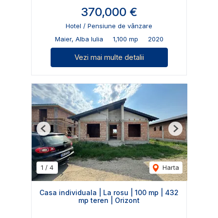
370,000 €
Hotel / Pensiune de vânzare
Maier, Alba Iulia
1,100 mp
2020
Vezi mai multe detalii
Previous
Next
1
/
4
Harta
Casa individuala | La rosu | 100 mp | 432
mp teren | Orizont