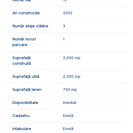
canalizare, iar accesul spre cladire este pe o strada complet
modernizata la cele mai inalte standarde.
An construcție
2002
📐Hotelul este in suprafata utila de 2200 mp, fiind compus din
Număr etaje clădire
3
demisol, parter, etaj 1, etaj 2, mansarda.
-demisol: 1 parcare subterana spatioasa pentru 6 masini, 2
Număr locuri
1
grupuri sanitare, 1 birou, 1 spatiu tehnic, 1 depozit, 1 vestiar;
parcare
- parter: 1 restaurant in suprafata generoasa unde oaspetii
hotelului se pot relaxa, 1 bucatarie, 1 hol foarte mare si
Suprafață
2,000 mp
primitor, 1 birou administrativ, 2 grupuri sanitare;
construită
- etaj 1: 1 hol, 1 birou, 2 depozite, 2 grupuri sanitare, 1 bar, 1
oficiu;
Suprafață utilă
2,200 mp
- etaj 2: 6 camere, 6 bai, 1 hol, 1 depozit de rufe murdare, 1
depozit rufe curate;
- mansarda: 3 camere, 3 bai, 1 hol.
Suprafață teren
750 mp
🤝Cladirea are o suprafata generoasa, pozitia care o
Disponibilitate
Imediat
recomanda clientilor nostri, atat pentru potentialul turistic, cat
si transformarea cladirii pentru alte obiecte de activitate cum
Cadastru
Există
ar fi: cladire de birouri, azil de batrani, vila de locuinte, centru
medical sau altele.
Intabulare
Există