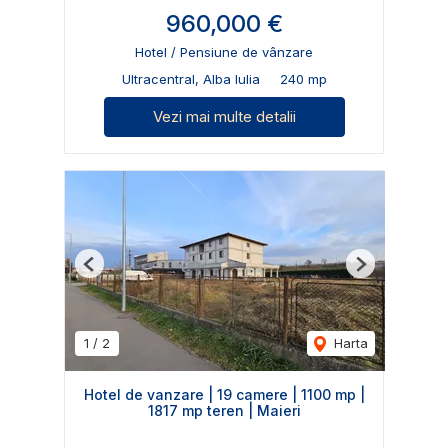
960,000 €
Hotel / Pensiune de vânzare
Ultracentral, Alba Iulia
240 mp
Vezi mai multe detalii
Previous
Next
1
/
2
Harta
Hotel de vanzare | 19 camere | 1100 mp |
1817 mp teren | Maieri