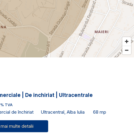
merciale | De inchiriat | Ultracentrale
1% TVA
cial de închiriat
Ultracentral, Alba Iulia
68 mp
 mai multe detalii