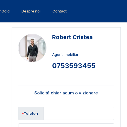
v Gold
Despre noi
Contact
Robert Cristea
Agent Imobiliar
0753593455
Solicită chiar acum o vizionare
Telefon