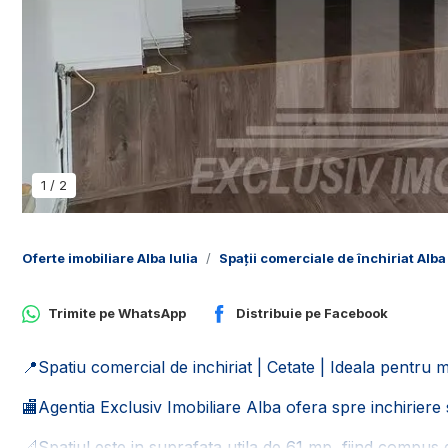
1
/
2
Oferte imobiliare Alba Iulia
Spații comerciale de închiriat Alba 
Trimite pe
WhatsApp
Distribuie pe
Facebook
📍Spatiu comercial de inchiriat | Cetate | Ideala pentru 
🏬Agentia Exclusiv Imobiliare Alba ofera spre inchiriere s
📐Spatiul este in suprafata utila de 61 mp, fiind compus d