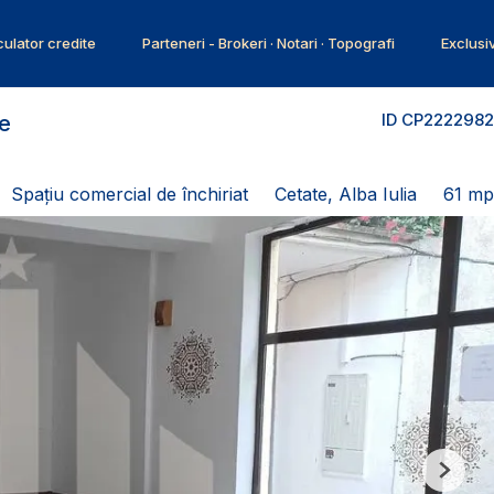
ulator credite
Parteneri - Brokeri · Notari · Topografi
Exclusi
ID CP2222982
te
Spațiu comercial de închiriat
Cetate, Alba Iulia
61 mp
Next