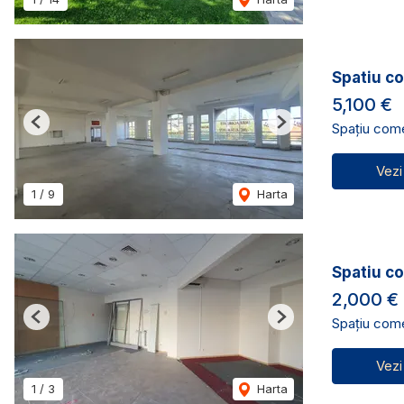
Spatiu co
5,100 €
Spațiu comer
Previous
Next
Vezi
1
/
9
Harta
Spatiu co
2,000 €
Spațiu comer
Previous
Next
Vezi
1
/
3
Harta