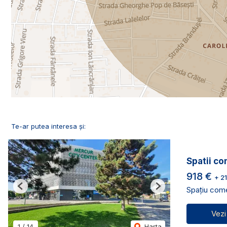
Te-ar putea interesa și:
Spatii co
918 €
+ 2
Spațiu comer
Previous
Next
Vezi
1
/
14
Harta