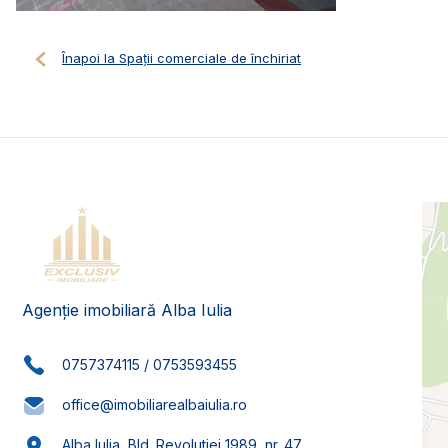
Înapoi la Spații comerciale de închiriat
Agenție imobiliară Alba Iulia
0757374115
/
0753593455
office@imobiliarealbaiulia.ro
Alba Iulia, Bld. Revolutiei 1989, nr. 47