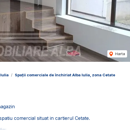
Harta
Iulia
Spații comerciale de închiriat Alba Iulia, zona Cetate
magazin
patiu comercial situat in cartierul Cetate.
in: