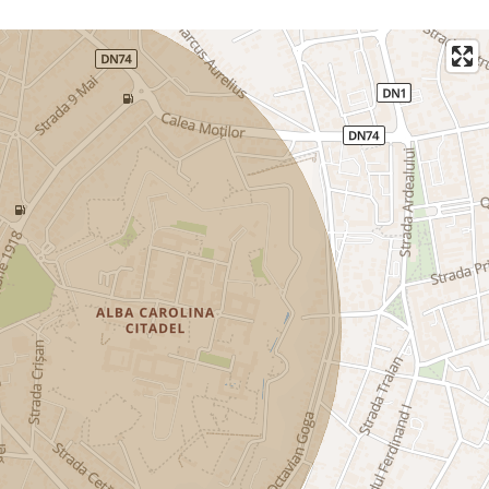
izionari, va stam cu drag la dispozitie, Echipa Exclusiv