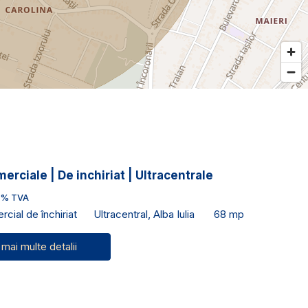
merciale | De inchiriat | Ultracentrale
1% TVA
cial de închiriat
Ultracentral, Alba Iulia
68 mp
 mai multe detalii