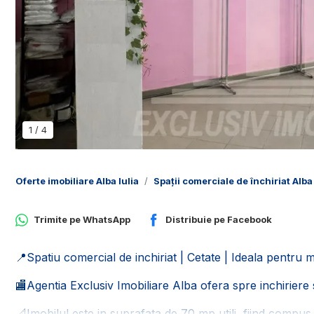
1
/
4
Oferte imobiliare Alba Iulia
Spații comerciale de închiriat Alba 
Trimite pe
WhatsApp
Distribuie pe
Facebook
📍Spatiu comercial de inchiriat | Cetate | Ideala pentru 
🏬Agentia Exclusiv Imobiliare Alba ofera spre inchiriere 
📐Imobilul este in suprafata de 70 mp utili, fiind compus 