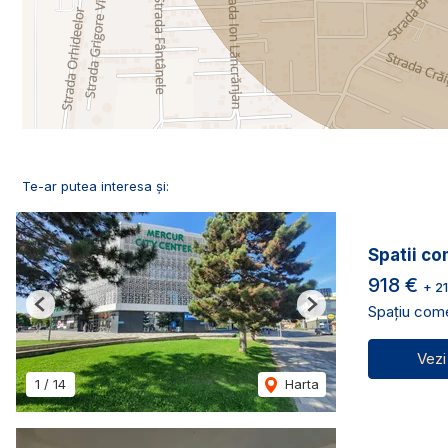
Te-ar putea interesa și:
Spatii co
918 €
+ 2
Spațiu comer
Previous
Next
Vezi
1
/
14
Harta