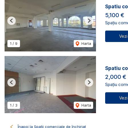
Spatiu co
5,100 €
Spațiu comer
Previous
Next
Vezi
1
/
9
Harta
Spatiu co
2,000 €
Spațiu comer
Previous
Next
Vezi
1
/
3
Harta
Înapoi la Spații comerciale de închiriat