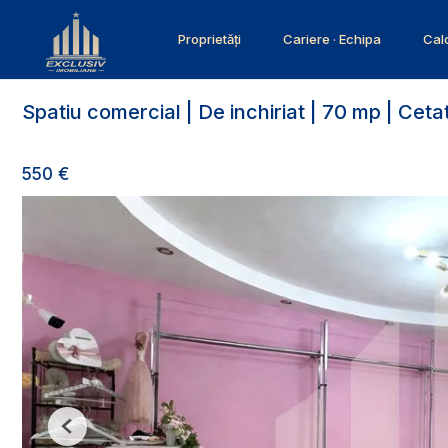
Proprietăți
Cariere · Echipa
Calc
Spatiu comercial | De inchiriat | 70 mp | Cet
550 €
Previous