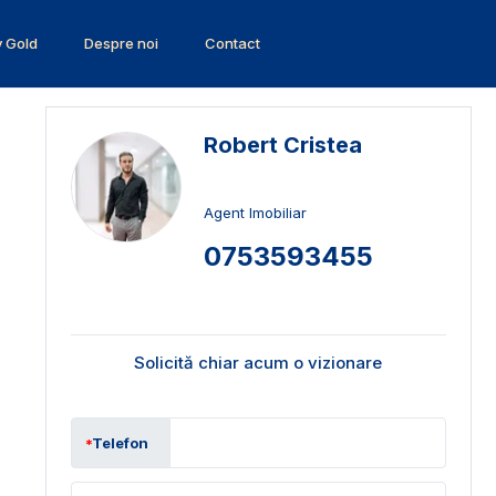
v Gold
Despre noi
Contact
Robert Cristea
Agent Imobiliar
0753593455
Solicită chiar acum o vizionare
Telefon