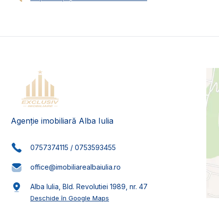
Agenție imobiliară Alba Iulia
0757374115
/
0753593455
office@imobiliarealbaiulia.ro
Alba Iulia, Bld. Revolutiei 1989, nr. 47
Deschide în Google Maps