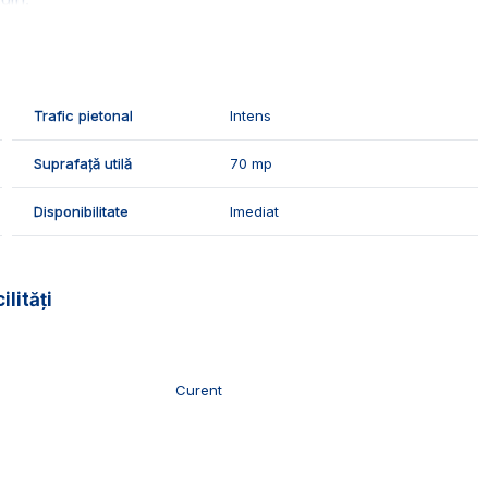
Trafic pietonal
Intens
Suprafață utilă
70 mp
Disponibilitate
Imediat
ilități
la termica proprie si pastrat de geamurile termopan.
atoarele finisaje:
Curent
resc un spatiu bine pozitionat in cartierul Cetate.