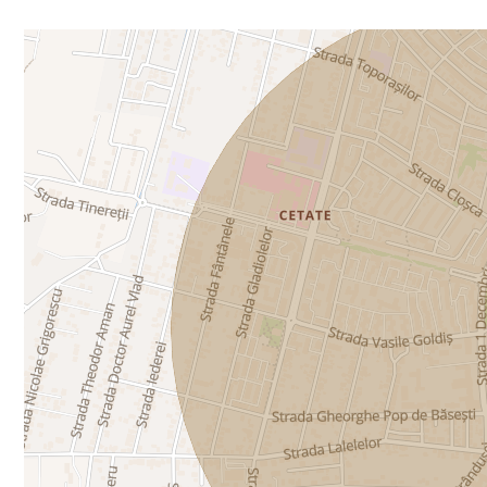
📞Pentru mai multe detalii sau pentru programarea unei v
Imobiliare Alba!
ID Exclusiv - 2970153