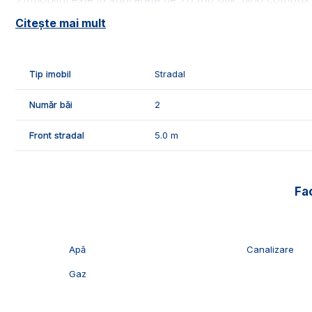
- 2 incaperi mari destinata utilizarii in scopri comerciale;
Citește mai mult
- 2 camere;
- 1 balcon;
- 2 grupuri sanitare;
Tip imobil
Stradal
- 1 hol.
Număr băi
2
✅Facilitatile si caracteristicile spatiului:
- spatiu stradal;
Front stradal
5.0 m
- trafic pietonal intens;
- vizibilitate buna;
- 1 loc de parcare.
Fac
🌡️Confortul termic al spatiului este intretinut de centra
🛠️Spatiul se inchiriaza nemobilat si utilat, dispune de urm
- gresie si faianta;
Apă
Canalizare
- obiecte sanitare.
Gaz
🤝Recomandam aceasta proprietate pentru clientii care do