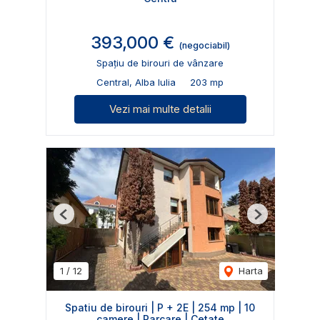
393,000 €
(negociabil)
Spațiu de birouri de vânzare
Central, Alba Iulia
203 mp
Vezi mai multe detalii
Previous
Next
1
/
12
Harta
Spatiu de birouri | P + 2E | 254 mp | 10
camere | Parcare | Cetate