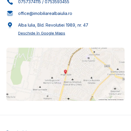
0757374115
/
0753593455
office@imobiliarealbaiulia.ro
Alba Iulia, Bld. Revolutiei 1989, nr. 47
Deschide în Google Maps