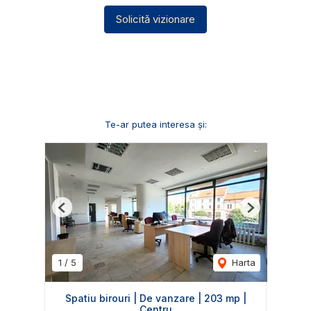
Solicită vizionare
Te-ar putea interesa și:
Previous
Next
1
/
5
Harta
Spatiu birouri | De vanzare | 203 mp |
Centru