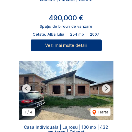
490,000 €
Spațiu de birouri de vânzare
Cetate, Alba Iulia
254 mp
2007
Vezi mai multe detalii
Previous
Next
1
/
4
Harta
Casa individuala | La rosu | 100 mp | 432
mp teren | Orizont