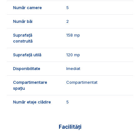
si usa de termopan, aer conditionat.
Număr camere
5
🤝Recomandam aceast spatiu fiindca este ideal pentru
agentii, sediu banca, birou notarial, birou de avocatura,
Număr băi
2
clinica, etc.
Suprafață
158 mp
📞Pentru mai multe detalii sau pentru progrmarea unei
construită
vizionari, suntem disponibili pentru dumneavoastra, Echipa
Exclusiv Imobiliare Alba!
Suprafață utilă
120 mp
ID Exclusiv - 2901141
Disponibilitate
Imediat
Compartimentare
Compartimentat
spațiu
Număr etaje clădire
5
Facilități