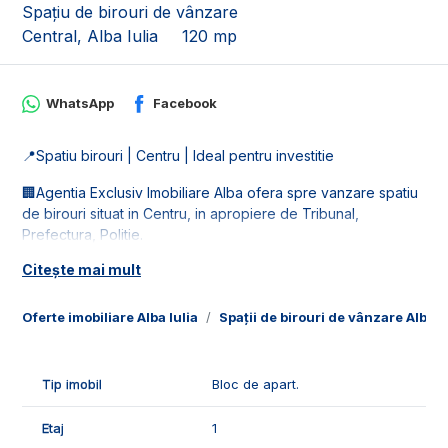
Spațiu de birouri de vânzare
Central, Alba Iulia
120 mp
WhatsApp
Facebook
📍Spatiu birouri | Centru | Ideal pentru investitie
🏢Agentia Exclusiv Imobiliare Alba ofera spre vanzare spatiu
de birouri situat in Centru, in apropiere de Tribunal,
Prefectura, Politie.
Citește mai mult
📐Spatiul este in suprafata utila de 120 mp, fiind compus din:
-2 birouri;
-1 oficiu;
Oferte imobiliare Alba Iulia
Spații de birouri de vânzare Alba Iu
-2 arhive;
- 1 grup sanitar;
-2 holuri;
Tip imobil
Bloc de apart.
- casa scarilor.
Etaj
1
🌡️Confortul termic este asigurat de centrala termica, geamuri