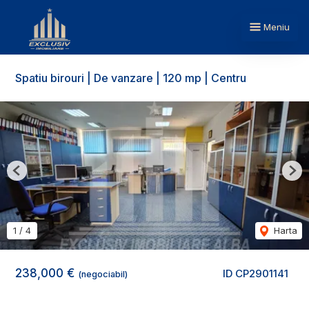
Meniu
Spatiu birouri | De vanzare | 120 mp | Centru
Previous
Nex
1
/
4
Harta
238,000 €
ID CP2901141
(negociabil)