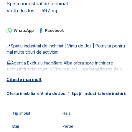
Spațiu industrial de închiriat
Vintu de Jos
597 mp
WhatsApp
Facebook
📍Spatiu industrial de inchiriat | Vintu de Jos | Potrivita pentru
mai multe tipuri de activitati
🏭Agentia Exclusiv Imobiliare Alba ofera spre inchiriere
spatiu industrial situat in Vintu de Jos. Hala beneficiaza de o
parcare generoasa de aproximativ 2000 mp.
Citește mai mult
🚰Este racordata la: curent trifazic, apa, gaz si canalizare.
Strada de acces este asfaltata.
Oferte imobiliare Vintu de Jos
Spații industriale de închiriat 
📐Spatiul este in suprafata de 597 mp, fiind compus din:
- 1 spatiu generos de productie/depozitare;
Tip imobil
Hală
- 1 bucatarie;
- 2 grupuri sanitare;
Etaj
Parter
- 2 spatii de depozitare.