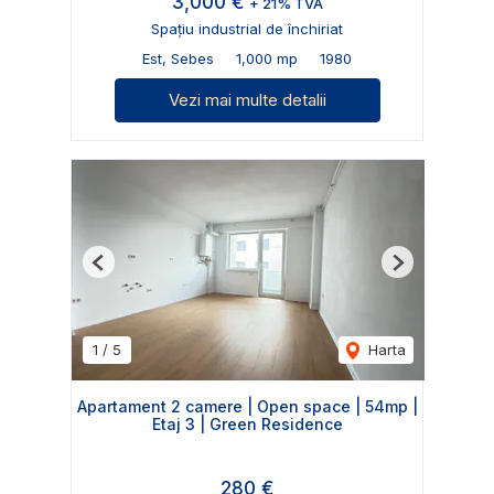
3,000 €
+ 21% TVA
Spațiu industrial de închiriat
Est, Sebes
1,000 mp
1980
Vezi mai multe detalii
Previous
Next
1
/
5
Harta
Apartament 2 camere | Open space | 54mp |
Etaj 3 | Green Residence
280 €