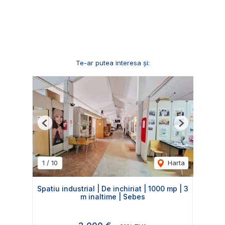
Te-ar putea interesa și:
Previous
Next
1
/
10
Harta
Spatiu industrial | De inchiriat | 1000 mp | 3
m inaltime | Sebes