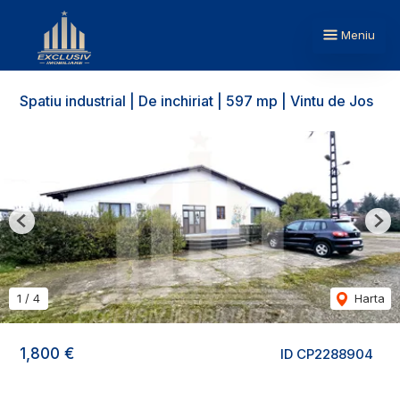
Meniu
Spatiu industrial | De inchiriat | 597 mp | Vintu de Jos
Previous
Nex
1
/
4
Harta
1,800 €
ID CP2288904