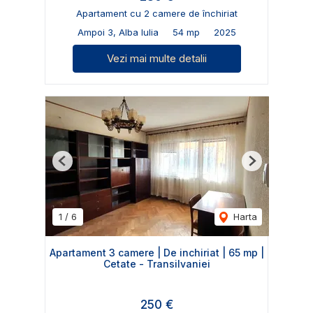
Apartament cu 2 camere de închiriat
Ampoi 3, Alba Iulia
54 mp
2025
Vezi mai multe detalii
Previous
Next
1
/
6
Harta
Apartament 3 camere | De inchiriat | 65 mp |
Cetate - Transilvaniei
250 €