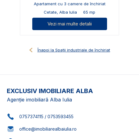
Apartament cu 3 camere de închiriat
Cetate, Alba Iulia
65 mp
Vezi mai multe detalii
Înapoi la Spații industriale de închiriat
EXCLUSIV IMOBILIARE ALBA
Agenție imobiliară Alba Iulia
0757374115
/
0753593455
office@imobiliarealbaiulia.ro