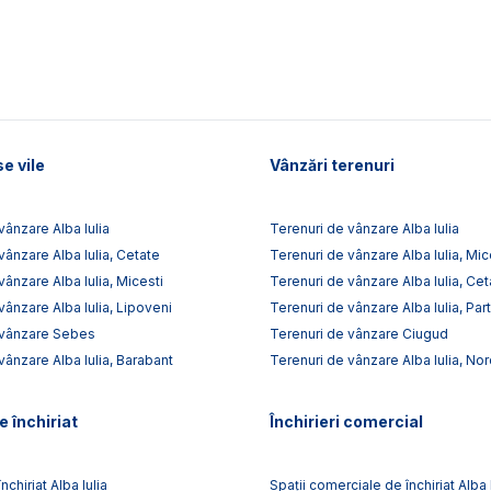
e vile
Vânzări terenuri
vânzare Alba Iulia
Terenuri de vânzare Alba Iulia
vânzare Alba Iulia, Cetate
Terenuri de vânzare Alba Iulia, Mic
vânzare Alba Iulia, Micesti
Terenuri de vânzare Alba Iulia, Cet
vânzare Alba Iulia, Lipoveni
Terenuri de vânzare Alba Iulia, Par
 vânzare Sebes
Terenuri de vânzare Ciugud
vânzare Alba Iulia, Barabant
Terenuri de vânzare Alba Iulia, No
e închiriat
Închirieri comercial
nchiriat Alba Iulia
Spații comerciale de închiriat Alba 