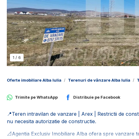
1
/
6
Oferte imobiliare Alba Iulia
Terenuri de vânzare Alba Iulia
T
Trimite pe
WhatsApp
Distribuie pe
Facebook
📍Teren intravilan de vanzare | Arex | Restrictii de const
nu necesita autorizatie de constructie.
📐Agentia Exclusiv Imobiliare Alba ofera spre vanzare ter