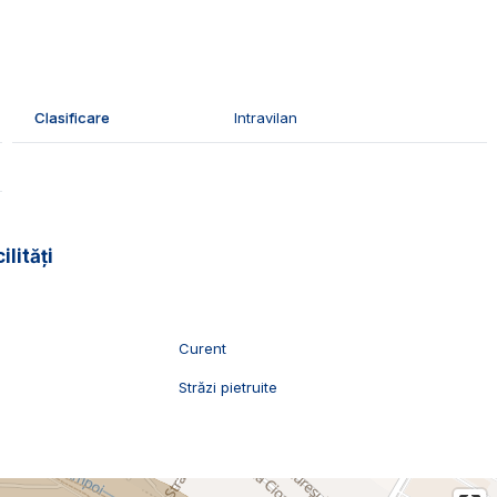
nt.
e locuinte rezidentiale.
Clasificare
Intravilan
ia terenului fiind in municipiul Alba Iulia.
vizionari, suntem disponibili pentru dumneavostra, Echipa
ilități
Curent
l
Străzi pietruite