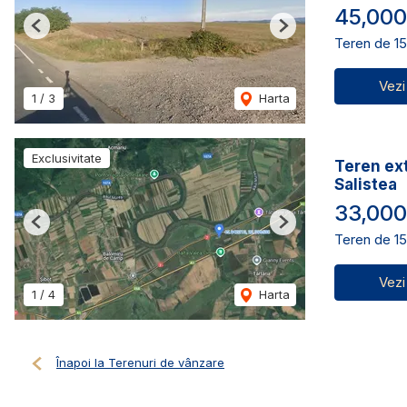
45,000
Previous
Next
Teren de 1
Vezi
1
/
3
Harta
Exclusivitate
Teren ext
Salistea
33,000
Previous
Next
Teren de 1
Vezi
1
/
4
Harta
Înapoi la Terenuri de vânzare