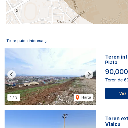
Te-ar putea interesa și:
Teren int
Piata
90,000
Previous
Next
Teren de 6
Vezi
1
/
3
Harta
Teren ext
Vlaicu