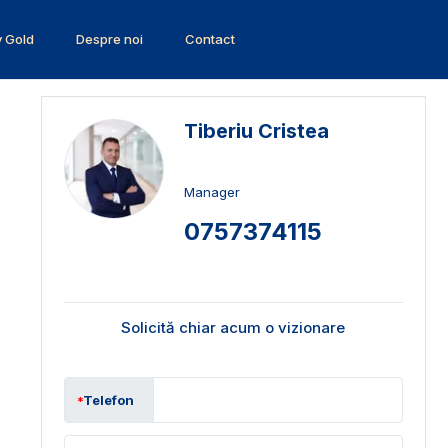
v Gold
Despre noi
Contact
Tiberiu Cristea
Manager
0757374115
Solicită chiar acum o vizionare
Telefon