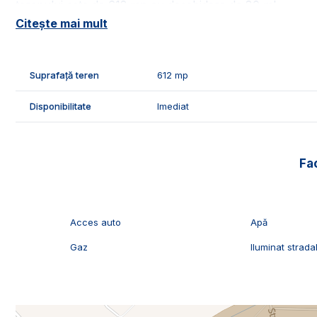
terenului este de 612 mp cu deschidere de 80 ml.
Citește mai mult
🚰Terenul dispune de retelele de utilitati: apa, gaz si cure
⚠️Terenul are restrictie de construtie, nu pot fi construit
Suprafață teren
612 mp
🤝Recomandam aceasta parcela pentru gradina pentru pozit
Disponibilitate
Imediat
📞Pentru mai multe detalii sau pentru programarea unei 
Exclusiv Imobiliare Alba!
Fac
ID Exclusiv - 2230477
Acces auto
Apă
Gaz
Iluminat strada