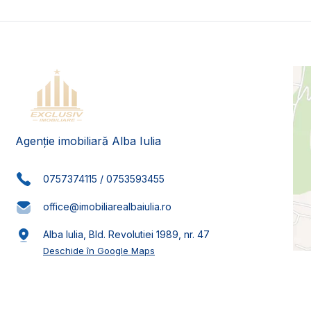
Agenție imobiliară Alba Iulia
0757374115
/
0753593455
office@imobiliarealbaiulia.ro
Alba Iulia, Bld. Revolutiei 1989, nr. 47
Deschide în Google Maps