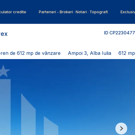
ulator credite
Parteneri - Brokeri · Notari · Topografi
Exclusi
ID CP2230477
rex
ren de 612 mp de vânzare
Ampoi 3, Alba Iulia
612 mp
Next