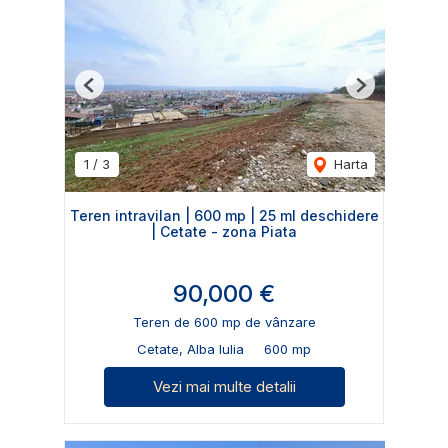
Previous
Next
1
/
3
Harta
Teren intravilan | 600 mp | 25 ml deschidere
| Cetate - zona Piata
90,000 €
Teren de 600 mp de vânzare
Cetate, Alba Iulia
600 mp
Vezi mai multe detalii