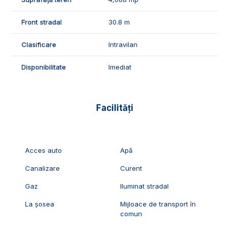
sau de birouri. Se pot construi cladiri cu regim de inaltime
P+3.
Front stradal
30.8 m
📞Pentru mai multe detalii sau pentru programarea unei
vizionari, suntem disponibili pentru dumneavostra, Echipa
Clasificare
Intravilan
Exclusiv Imobiliare Alba!
Disponibilitate
Imediat
ID Exclusiv - 2231177
Facilități
Acces auto
Apă
Canalizare
Curent
Gaz
Iluminat stradal
La șosea
Mijloace de transport în
comun