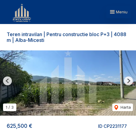
Meniu
Teren intravilan | Pentru constructie bloc P+3 | 4088
m | Alba-Micesti
Previous
Nex
1
/
3
Harta
625,500 €
ID CP2231177