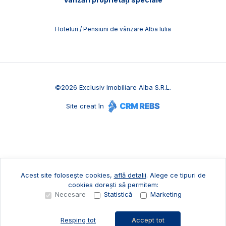
Hoteluri / Pensiuni de vânzare Alba Iulia
©
2026
Exclusiv Imobiliare Alba S.R.L.
Site creat în
Acest site folosește cookies,
află detalii
.
Alege ce tipuri de
cookies dorești să permitem:
Necesare
Statistică
Marketing
Resping tot
Accept tot
Sună acum
Solicită vizionare