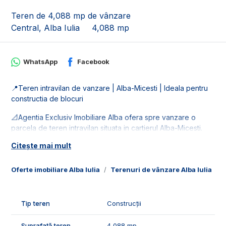
Teren de 4,088 mp de vânzare
Central, Alba Iulia
4,088 mp
WhatsApp
Facebook
📍Teren intravilan de vanzare | Alba-Micesti | Ideala pentru
constructia de blocuri
📐Agentia Exclusiv Imobiliare Alba ofera spre vanzare o
parcela de teren intravilan situata in cartierul Alba-Micesti.
Terenul este in suprafata de 4088 mp cu deschidere de
Citește mai mult
30.8 ml.
🚰Dispune de toate retelele de utilitati: apa, gaz, curent si
Oferte imobiliare Alba Iulia
Terenuri de vânzare Alba Iulia
T
canalizare.
🤝Recomandam aceasta parcela investitiorilor care doresc
Tip teren
Construcții
sa dezvolte proiecte rezidentiale de locuinte individuale sau
colective, sau chiar pentru costructia unor cladiri comerciale
Suprafață teren
4,088 mp