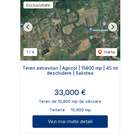
Exclusivitate
Previous
Next
1
/
4
Harta
Teren extravilan | Agricol | 15800 mp | 45 ml
deschidere | Salistea
33,000 €
Teren de 15,800 mp de vânzare
Tartaria
15,800 mp
Vezi mai multe detalii