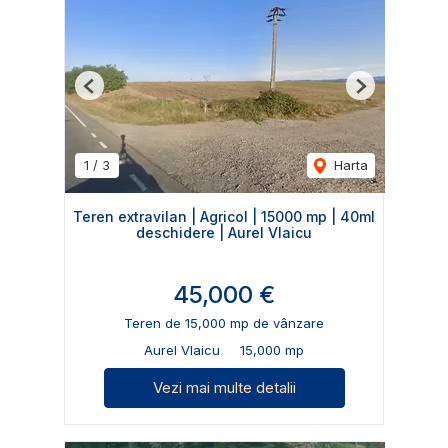
Previous
Next
1
/
3
Harta
Teren extravilan | Agricol | 15000 mp | 40ml
deschidere | Aurel Vlaicu
45,000 €
Teren de 15,000 mp de vânzare
Aurel Vlaicu
15,000 mp
Vezi mai multe detalii