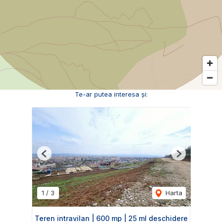
Te-ar putea interesa și:
Previous
Next
1
/
3
Harta
Teren intravilan | 600 mp | 25 ml deschidere