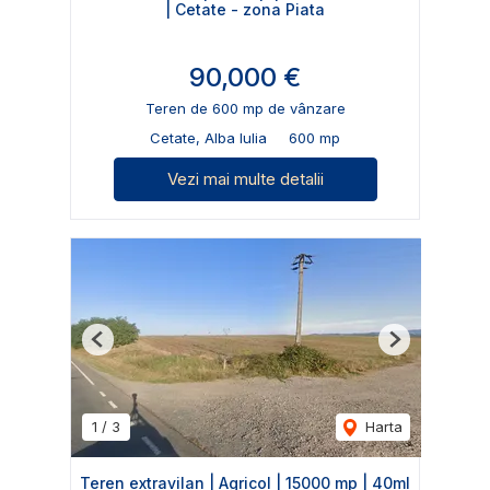
| Cetate - zona Piata
90,000 €
Teren de 600 mp de vânzare
Cetate, Alba Iulia
600 mp
Vezi mai multe detalii
Previous
Next
1
/
3
Harta
Teren extravilan | Agricol | 15000 mp | 40ml