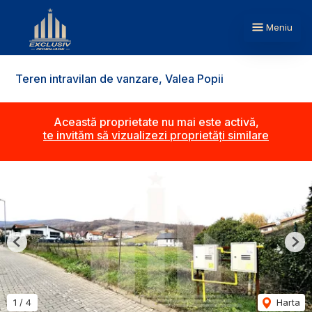
Meniu
Teren intravilan de vanzare, Valea Popii
Această proprietate nu mai este activă,
te invităm să vizualizezi proprietăți similare
Previous
Nex
1
/
4
Harta