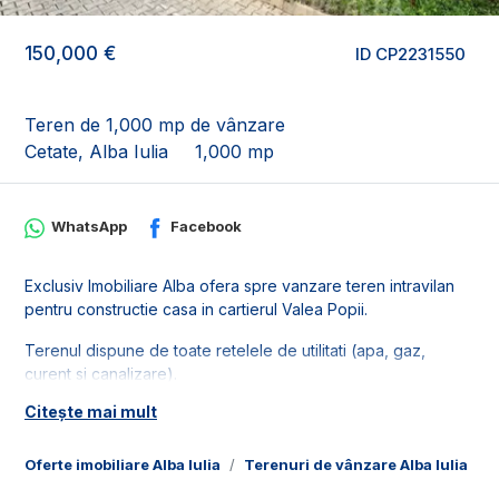
150,000 €
ID CP2231550
Teren de 1,000 mp de vânzare
Cetate, Alba Iulia
1,000 mp
WhatsApp
Facebook
Exclusiv Imobiliare Alba ofera spre vanzare teren intravilan
pentru constructie casa in cartierul Valea Popii.
Terenul dispune de toate retelele de utilitati (apa, gaz,
curent si canalizare).
Citește mai mult
Suprafata terenului este de 1000 mp cu deschidere de 25 ml.
Pentru mai multe detalii, sau pentru programarea unei
Oferte imobiliare Alba Iulia
Terenuri de vânzare Alba Iulia
T
vizionari, va stam cu drag la dispozitie, Echipa Exclusiv