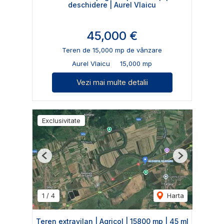
deschidere | Aurel Vlaicu
45,000 €
Teren de 15,000 mp de vânzare
Aurel Vlaicu
15,000 mp
Vezi mai multe detalii
Exclusivitate
Previous
Next
1
/
4
Harta
Teren extravilan | Agricol | 15800 mp | 45 ml