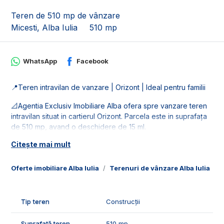
Teren de 510 mp de vânzare
Micesti, Alba Iulia
510 mp
WhatsApp
Facebook
📍Teren intravilan de vanzare | Orizont | Ideal pentru familii
📐Agentia Exclusiv Imobiliare Alba ofera spre vanzare teren
intravilan situat in cartierul Orizont. Parcela este in suprafața
de 510 mp, avand o deschidere de 15 ml.
Citește mai mult
🚰Dispune de toate utilitatile: apa, gaz curent si canalizare.
🤝Recomandam aceasta parcela de teren familiilor care
Oferte imobiliare Alba Iulia
Terenuri de vânzare Alba Iulia
T
doresc sa isi construiesc o casa in cartierul Orizont.
📞Pentru mai multe detalii sau pentru programarea unei
Tip teren
Construcții
vizionari, suntem disponibili pentru dumneavostra, Echipa
Exclusiv Imobiliare Alba!
Suprafață teren
510 mp