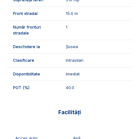
ID Exclusiv - 2651431
Front stradal
15.0 m
Număr fronturi
1
stradale
Deschidere la
Șosea
Clasificare
Intravilan
Disponibilitate
Imediat
POT (%)
40.0
Facilități
Acces auto
Apă