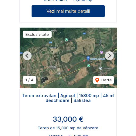
Vezi mai multe detalii
Exclusivitate
Previous
Next
1
/
4
Harta
Teren extravilan | Agricol | 15800 mp | 45 ml
deschidere | Salistea
33,000 €
Teren de 15,800 mp de vânzare
Tartaria
15,800 mp