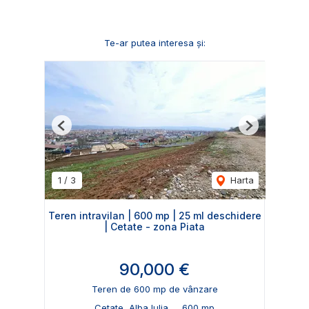
Te-ar putea interesa și:
Previous
Next
1
/
3
Harta
Teren intravilan | 600 mp | 25 ml deschidere
| Cetate - zona Piata
90,000 €
Teren de 600 mp de vânzare
Cetate, Alba Iulia
600 mp