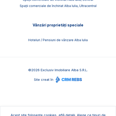
Spații comerciale de închiriat Alba Iulia, Ultracentral
Vânzări proprietăți speciale
Hoteluri / Pensiuni de vânzare Alba Iulia
©
2026
Exclusiv Imobiliare Alba S.R.L.
Site creat în
Acest site folosește cookies,
află detalii
.
Alege ce tipuri de