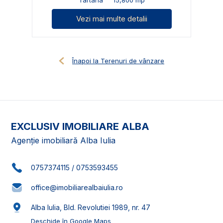
Vezi mai multe detalii
Înapoi la Terenuri de vânzare
EXCLUSIV IMOBILIARE ALBA
Agenție imobiliară Alba Iulia
0757374115
/
0753593455
office@imobiliarealbaiulia.ro
Alba Iulia, Bld. Revolutiei 1989, nr. 47
Deschide în Google Maps