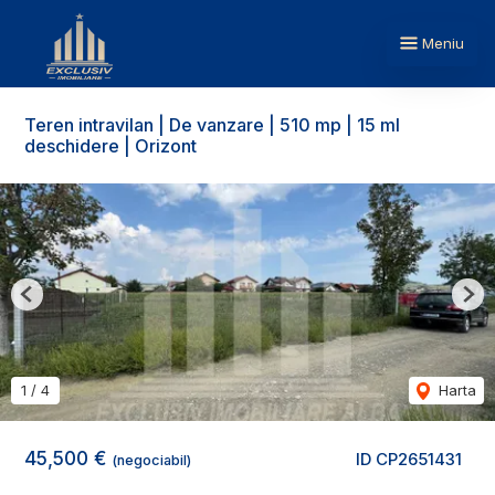
Meniu
Teren intravilan | De vanzare | 510 mp | 15 ml
deschidere | Orizont
Previous
Nex
1
/
4
Harta
45,500 €
ID CP2651431
(negociabil)