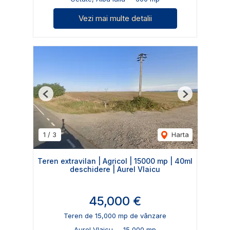
Vezi mai multe detalii
Previous
Next
1
/
3
Harta
Teren extravilan | Agricol | 15000 mp | 40ml
deschidere | Aurel Vlaicu
45,000 €
Teren de 15,000 mp de vânzare
Aurel Vlaicu
15,000 mp