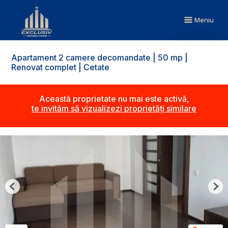
Meniu
Apartament 2 camere decomandate | 50 mp |
Renovat complet | Cetate
Această proprietate nu mai este activă,
te invităm să vizualizezi proprietăți similare
Previous
Nex