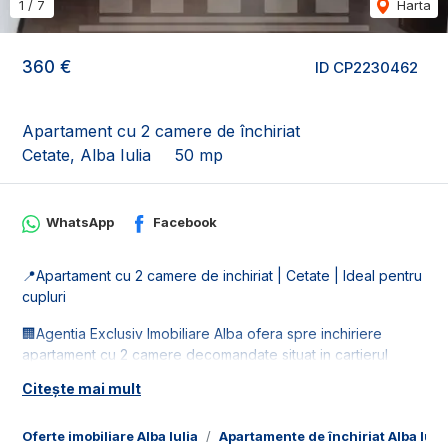
1
/
7
Harta
360 €
ID CP2230462
Apartament cu 2 camere de închiriat
Cetate, Alba Iulia
50 mp
WhatsApp
Facebook
📍Apartament cu 2 camere de inchiriat | Cetate | Ideal pentru
cupluri
🏢Agentia Exclusiv Imobiliare Alba ofera spre inchiriere
apartament cu 2 camere decomandate situat in cartierul
Cetate. Imobilul se inchiriaza complet mobilat si utilat.
Citește mai mult
📐Locuinta este in suprafata utila de 50 mp, fiind compusa
din:
Oferte imobiliare Alba Iulia
Apartamente de închiriat Alba Iuli