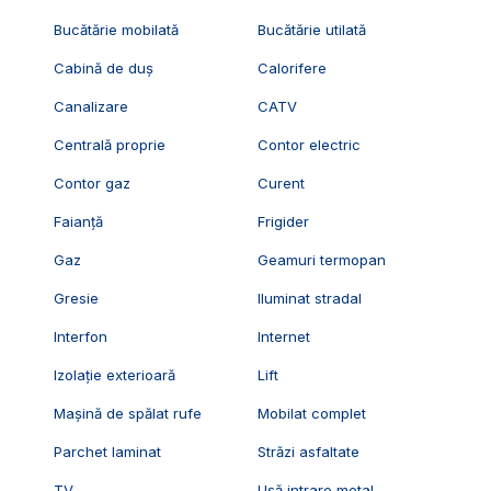
Bucătărie mobilată
Bucătărie utilată
Cabină de duș
Calorifere
Canalizare
CATV
Centrală proprie
Contor electric
Contor gaz
Curent
Faianță
Frigider
Gaz
Geamuri termopan
Gresie
Iluminat stradal
Interfon
Internet
Izolație exterioară
Lift
Mașină de spălat rufe
Mobilat complet
Parchet laminat
Străzi asfaltate
TV
Ușă intrare metal