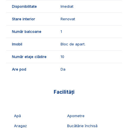
🤝Recomandam aceasta proprietate clientilor care doresc o
locuinta cu finisaje moderne intr-o zona centrala.
Disponibilitate
Imediat
📞Pentru mai multe detalii sau pentru programarea unei
Stare interior
Renovat
vizionari, suntem disponibili pentru dumneavoastra, Echipa
Exclusiv Imobiliare Alba!
Număr balcoane
1
ID Exclusiv - 2230462
Imobil
Bloc de apart.
Număr etaje clădire
10
Are pod
Da
Facilități
Apă
Apometre
Aragaz
Bucătărie închisă