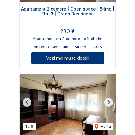
Apartament 2 camere | Open space | 54mp |
Etaj 3 | Green Residence
280 €
Apartament cu 2 camere de închiriat
Ampoi 3, Alba Iulia
54 mp
2025
Vezi mai multe detalii
Previous
Next
1
/
6
Harta