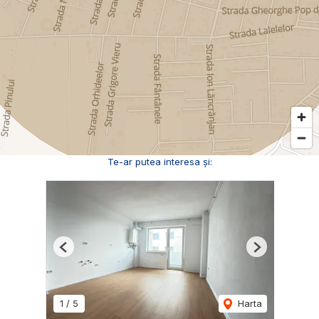
Te-ar putea interesa și:
Previous
Next
1
/
5
Harta